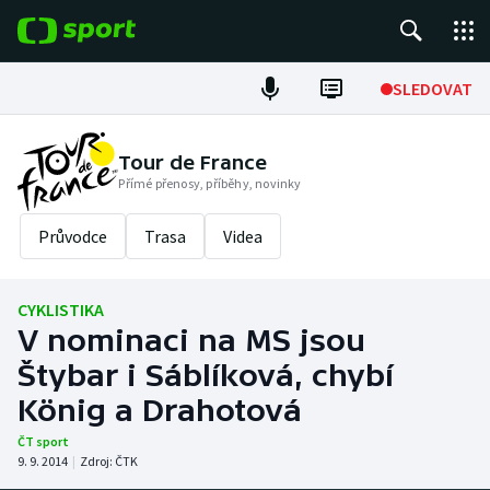
POPULÁRNÍ
SLEDOVAT
Fotbal
Tour de France
Přímé přenosy, příběhy, novinky
Hokej
Průvodce
Trasa
Videa
Tenis
Atletika
CYKLISTIKA
V nominaci na MS jsou
Cyklistika
Štybar i Sáblíková, chybí
DALŠÍ SPORTY
König a Drahotová
ČT sport
Americký fotbal
NEPŘEHLÉDNĚTE
9. 9. 2014
|
Zdroj:
ČTK