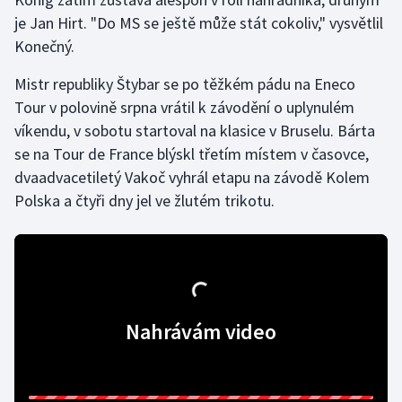
je Jan Hirt. "Do MS se ještě může stát cokoliv," vysvětlil
Olympijské hry
Konečný.
Parasport
Mistr republiky Štybar se po těžkém pádu na Eneco
Tour v polovině srpna vrátil k závodění o uplynulém
Plavání
víkendu, v sobotu startoval na klasice v Bruselu. Bárta
se na Tour de France blýskl třetím místem v časovce,
Plážový volejbal
dvaadvacetiletý Vakoč vyhrál etapu na závodě Kolem
Polska a čtyři dny jel ve žlutém trikotu.
Ragby
Rychlobruslení
Rychlostní kanoistika
Nahrávám video
Short track
Sportovní střelba