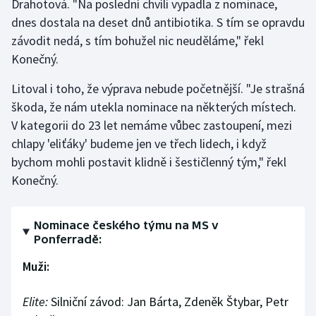
Drahotová. "Na poslední chvíli vypadla z nominace,
dnes dostala na deset dnů antibiotika. S tím se opravdu
závodit nedá, s tím bohužel nic neuděláme," řekl
Konečný.
Litoval i toho, že výprava nebude početnější. "Je strašná
škoda, že nám utekla nominace na některých místech.
V kategorii do 23 let nemáme vůbec zastoupení, mezi
chlapy 'eliťáky' budeme jen ve třech lidech, i když
bychom mohli postavit klidně i šestičlenný tým," řekl
Konečný.
Nominace českého týmu na MS v
Ponferradě:
Muži:
Elite:
Silniční závod: Jan Bárta, Zdeněk Štybar, Petr