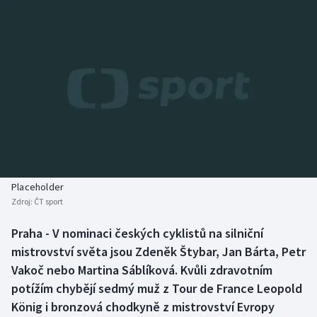
Baseball a softbal
Soutěže
Basketbal
Historické návraty
Biatlon
Aplikace ČT sport
Boby a skeleton
AZ kvíz
Box
Curling
Placeholder
Zdroj:
ČT sport
Dostihy
Praha - V nominaci českých cyklistů na silniční
Florbal
mistrovství světa jsou Zdeněk Štybar, Jan Bárta, Petr
Vakoč nebo Martina Sáblíková. Kvůli zdravotním
Futsal
potížím chybějí sedmý muž z Tour de France Leopold
König i bronzová chodkyně z mistrovství Evropy
Golf