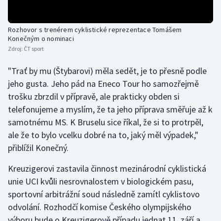
Stolní tenis
Rozhovor s trenérem cyklistické reprezentace Tomášem
Triatlon
Konečným o nominaci
Zdroj:
ČT sport
Veslování
"Trať by mu (Štybarovi) měla sedět, je to přesně podle
Vodní slalom
jeho gusta. Jeho pád na Eneco Tour ho samozřejmě
trošku zbrzdil v přípravě, ale prakticky obden si
Volejbal
telefonujeme a myslím, že ta jeho příprava směřuje až k
samotnému MS. K Bruselu sice říkal, že si to protrpěl,
Ostatní
ale že to bylo vcelku dobré na to, jaký měl výpadek,"
přiblížil Konečný.
Kreuzigerovi zastavila činnost mezinárodní cyklistická
unie UCI kvůli nesrovnalostem v biologickém pasu,
sportovní arbitrážní soud následně zamítl cyklistovo
odvolání. Rozhodčí komise Českého olympijského
výboru bude o Kreuzigerově případu jednat 11. září a