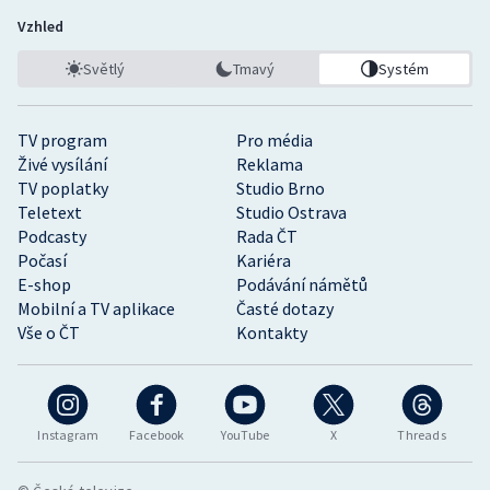
Vzhled
Světlý
Tmavý
Systém
TV program
Pro média
Živé vysílání
Reklama
TV poplatky
Studio Brno
Teletext
Studio Ostrava
Podcasty
Rada ČT
Počasí
Kariéra
E-shop
Podávání námětů
Mobilní a TV aplikace
Časté dotazy
Vše o ČT
Kontakty
Instagram
Facebook
YouTube
X
Threads