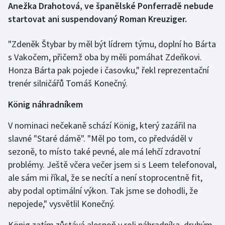
Anežka Drahotová, ve španělské Ponferradě nebude
startovat ani suspendovaný Roman Kreuziger.
Gymnastika
"Zdeněk Štybar by měl být lídrem týmu, doplní ho Bárta
Házená
s Vakočem, přičemž oba by měli pomáhat Zdeňkovi.
Honza Bárta pak pojede i časovku," řekl reprezentační
Jezdectví
trenér silničářů Tomáš Konečný.
Judo
König náhradníkem
Krasobruslení
V nominaci nečekaně schází König, který zazářil na
slavné "Staré dámě". "Měl po tom, co předváděl v
Lezení
sezoně, to místo také pevné, ale má lehčí zdravotní
problémy. Ještě včera večer jsem si s Leem telefonoval,
Lyže a snowboard
ale sám mi říkal, že se necítí a není stoprocentně fit,
aby podal optimální výkon. Tak jsme se dohodli, že
Moderní pětiboj
nepojede," vysvětlil Konečný.
Motorsport
König zatím zůstává alespoň v roli náhradníka, druhým