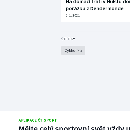
Na domácí trati v Hulstu do
porážku z Dendermonde
3. 1. 2021
ŠTÍTKY
Cyklistika
APLIKACE ČT SPORT
Mějte celý sportovní svět vždy u