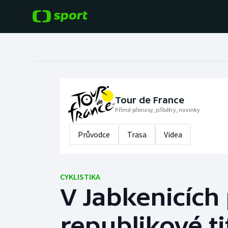
POPULÁRNÍ
DALŠÍ SPORTY
Fotbal
Americký fotbal
Hokej
Baseball a softbal
Tour de France
Přímé přenosy, příběhy, novinky
Tenis
Basketbal
Průvodce
Trasa
Videa
Atletika
Biatlon
Cyklistika
CYKLISTIKA
Boby a skeleton
V Jabkenicích
Box
republikové ti