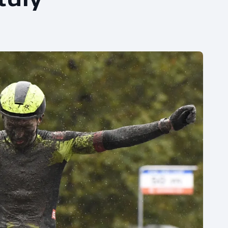
Moderní pětiboj
Triatlon
Motorsport
Veslování
Olympijské hry
Vodní slalom
Parasport
Volejbal
Plavání
Ostatní
Plážový volejbal