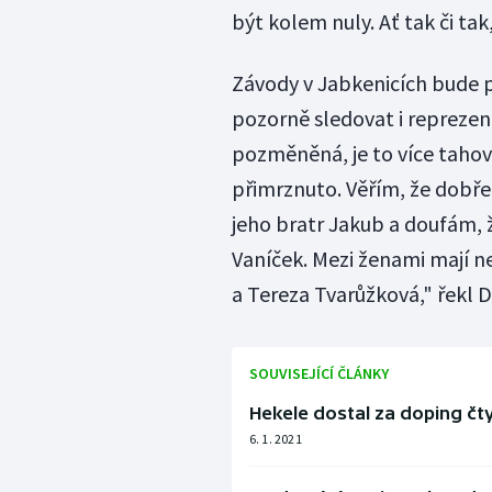
být kolem nuly. Ať tak či ta
Závody v Jabkenicích bude př
pozorně sledovat i reprezent
pozměněná, je to více tahov
přimrznuto. Věřím, že dobře
jeho bratr Jakub a doufám, 
Vaníček. Mezi ženami mají n
a Tereza Tvarůžková," řekl D
SOUVISEJÍCÍ ČLÁNKY
Hekele dostal za doping čty
6. 1. 2021