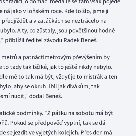
os tradici, o domácí medaile se tam však pojede
ejná jako v loňském roce. Kde to šlo, jsme ji
ji předjíždět a v zatáčkách se neztrácelo na
 ubylo. A ty, co zůstaly, jsou povětšinou hodně
" přiblížil ředitel závodu Radek Beneš.
0 metrů a patnáctimetrovým převýšením by
 to tady tak těžké, jak to ještě nikdy nebylo.
odle mě to tak má být, vždyť je to mistrák a ten
bylo, aby se okruh líbil jak divákům, tak
smí nudit," dodal Beneš.
matické podmínky. "Z pátku na sobotu má být
ňů. Pokud se předpověď vyplní, tak se dá
e se jezdit ve vyjetých kolejích. Přes den má