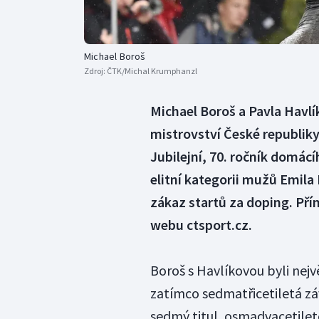
Michael Boroš
Zdroj:
ČTK/Michal Krumphanzl
Michael Boroš a Pavla Havl
mistrovství České republiky
Jubilejní, 70. ročník domác
elitní kategorii mužů Emila
zákaz startů za doping. Pří
webu ctsport.cz.
Boroš s Havlíkovou byli největ
zatímco sedmatřicetiletá závo
sedmý titul, osmadvacetileté