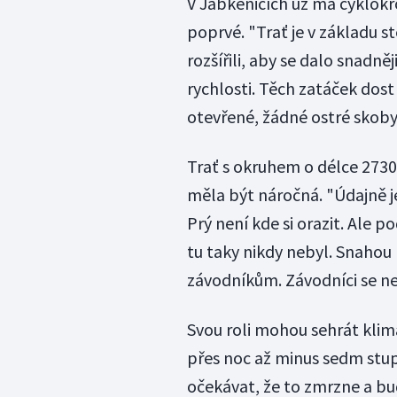
V Jabkenicích už má cyklokr
poprvé. "Trať je v základu st
rozšířili, aby se dalo snadně
rychlosti. Těch zatáček dost
otevřené, žádné ostré skoby,
Trať s okruhem o délce 273
měla být náročná. "Údajně je
Prý není kde si orazit. Ale p
tu taky nikdy nebyl. Snahou 
závodníkům. Závodníci se ne
Svou roli mohou sehrát kli
přes noc až minus sedm stup
očekávat, že to zmrzne a bud