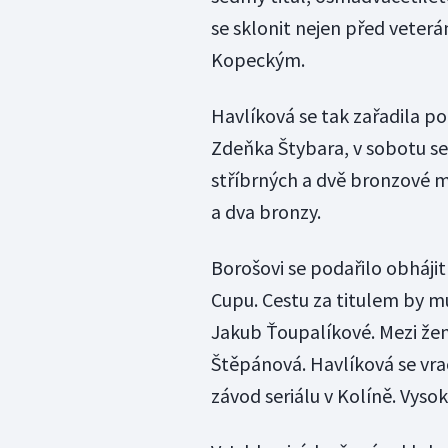
se sklonit nejen před vete
Kopeckým.
Havlíková se tak zařadila 
Zdeňka Štybara, v sobotu se
stříbrných a dvě bronzové me
a dva bronzy.
Borošovi se podařilo obhájit
Cupu. Cestu za titulem by mu
Jakub Ťoupalíkové. Mezi že
Štěpánová. Havlíková se vra
závod seriálu v Kolíně. Vyso