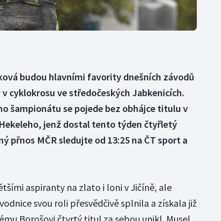
íková budou hlavními favority dnešních závodů
 v cyklokrosu ve středočeských Jabkenicích.
ího šampionátu se pojede bez obhájce titulu v
 Hekeleho, jenž dostal tento týden čtyřletý
mý přnos MČR sledujte od 13:25 na ČT sport a
šími aspiranty na zlato i loni v Jičíně, ale
dnice svou roli přesvědčivě splnila a získala již
mu Borošovi čtvrtý titul za sebou unikl. Musel