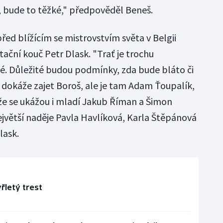
k, bude to těžké," předpověděl Beneš.
ed blížícím se mistrovstvím světa v Belgii
ační kouč Petr Dlask. "Trať je trochu
é. Důležité budou podmínky, zda bude bláto či
 dokáže zajet Boroš, ale je tam Adam Ťoupalík,
že se ukážou i mladí Jakub Říman a Šimon
ejvětší naděje Pavla Havlíková, Karla Štěpánová
lask.
řletý trest