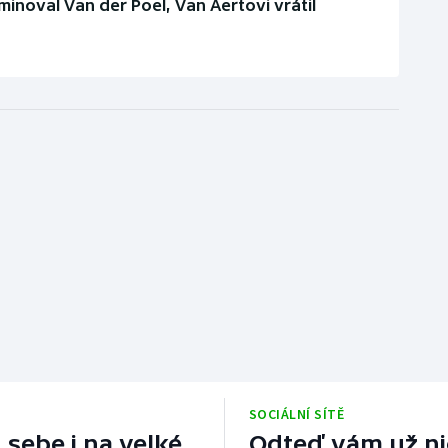
minoval Van der Poel, Van Aertovi vrátil
SOCIÁLNÍ SÍTĚ
 sebe i na velké
Odteď vám už nic