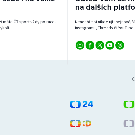
na dalších platf
izi máte ČT sport vždy po ruce.
Nenechte si nikde ujít nejnovější
ykoli.
Instagramu, Threads či YouTube 
Č