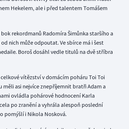
ránem Hekelem, ale i před talentem Tomášem
po bok rekordmanů Radomíra Šimůnka staršího a
 od nich může odpoutat. Ve sbírce má i šest
daile. Boroš dosáhl vedle titulů na dvě stříbra
 celkové vítězství v domácím poháru Toi Toi
 měli asi nejvíce znepříjemnit bratři Adam a
nami ovládla pohárové hodnocení Karla
cela po zranění a vyhrála alespoň poslední
ko pomýšlí i Nikola Nosková.