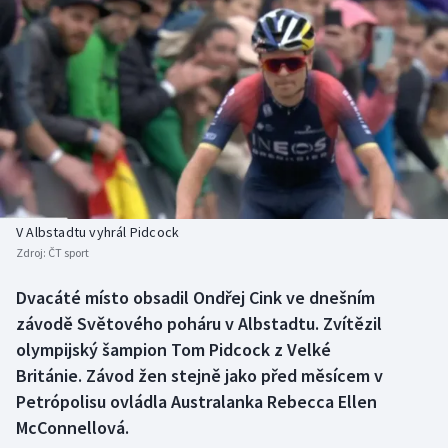
Baseball a softbal
Soutěže
Basketbal
Historické návraty
Biatlon
Aplikace ČT sport
Boby a skeleton
AZ kvíz
Box
V Albstadtu vyhrál Pidcock
Curling
Zdroj:
ČT sport
Dvacáté místo obsadil Ondřej Cink ve dnešním
Dostihy
závodě Světového poháru v Albstadtu. Zvítězil
olympijský šampion Tom Pidcock z Velké
Florbal
Británie. Závod žen stejně jako před měsícem v
Futsal
Petrópolisu ovládla Australanka Rebecca Ellen
McConnellová.
Golf