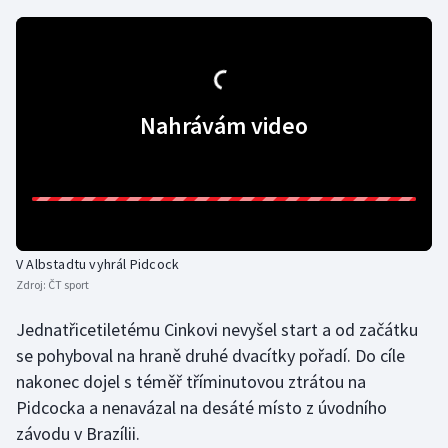
Gymnastika
Házená
Nahrávám video
Jezdectví
Judo
Krasobruslení
V Albstadtu vyhrál Pidcock
Lezení
Zdroj:
ČT sport
Jednatřicetiletému Cinkovi nevyšel start a od začátku
Lyže a snowboard
se pohyboval na hraně druhé dvacítky pořadí. Do cíle
nakonec dojel s téměř tříminutovou ztrátou na
Moderní pětiboj
Pidcocka a nenavázal na desáté místo z úvodního
Motorsport
závodu v Brazílii.