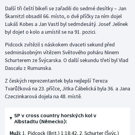
Další tři čeští bikeři se zařadili do sedmé desítky – Jan
Olympijské hry
Škarnitzl obsadil 66. místo, o dvě příčky za ním dojel
Lukáš Kobes a Jan Vastl byl sedmdesátý. Josef Jelínek
Parasport
byl dojet o kolo a umístil se na 91. pozici.
Plavání
Pidcock zvítězil s náskokem dvaceti sekund před
sedminásobným vítězem Světového poháru Ninem
Plážový volejbal
Schurterem ze Švýcarska. O další sekundu třetí byl Vlad
Ragby
Dascalu z Rumunska.
Z českých reprezentantek byla nejlepší Tereza
Rychlobruslení
Tvarůžková na 23. příčce, Jitka Čábelická byla 36. a Jana
Czeczinkarová dojela na 48. místě.
Rychlostní kanoistika
Short track
SP v cross country horských kol v
Albstadtu (Německo):
Sportovní střelba
Muži:
1. Pidcock (Brit.) 1:18:42, 2. Schurter (Švýc.)