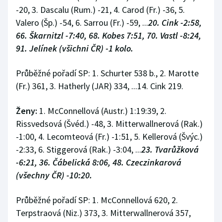
Stolní tenis
-20, 3. Dascalu (Rum.) -21, 4. Carod (Fr.) -36, 5.
Valero (Šp.) -54, 6. Sarrou (Fr.) -59, ...
20. Cink -2:58,
Triatlon
66. Škarnitzl -7:40, 68. Kobes 7:51, 70. Vastl -8:24,
91. Jelínek (všichni ČR) -1 kolo.
Veslování
Průběžné pořadí SP: 1. Schurter 538 b., 2. Marotte
Vodní slalom
(Fr.) 361, 3. Hatherly (JAR) 334, ...14. Cink 219.
Volejbal
Ženy:
1. McConnellová (Austr.) 1:19:39, 2.
Rissvedsová (Švéd.) -48, 3. Mitterwallnerová (Rak.)
Ostatní
-1:00, 4. Lecomteová (Fr.) -1:51, 5. Kellerová (Švýc.)
-2:33, 6. Stiggerová (Rak.) -3:04, ...
23. Tvarůžková
-6:21, 36. Čábelická 8:06, 48. Czeczinkarová
(všechny ČR) -10:20.
Průběžné pořadí SP: 1. McConnellová 620, 2.
Terpstraová (Niz.) 373, 3. Mitterwallnerová 357,