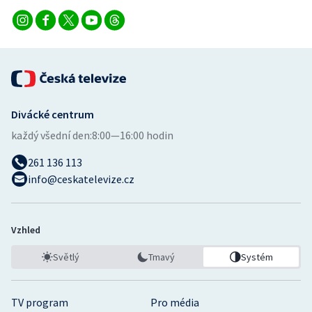
Divácké centrum
každý všední den:
8:00—16:00 hodin
261 136 113
info@ceskatelevize.cz
Vzhled
Světlý
Tmavý
Systém
TV program
Pro média