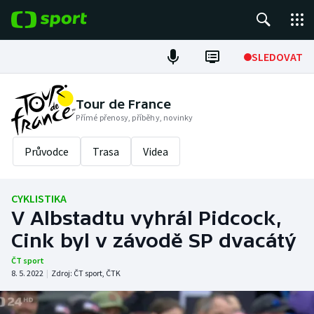
POPULÁRNÍ
SLEDOVAT
Fotbal
Tour de France
Přímé přenosy, příběhy, novinky
Hokej
Průvodce
Trasa
Videa
Tenis
Atletika
CYKLISTIKA
V Albstadtu vyhrál Pidcock,
Cyklistika
Cink byl v závodě SP dvacátý
DALŠÍ SPORTY
ČT sport
8. 5. 2022
|
Zdroj:
ČT sport
,
ČTK
Americký fotbal
NEPŘEHLÉDNĚTE