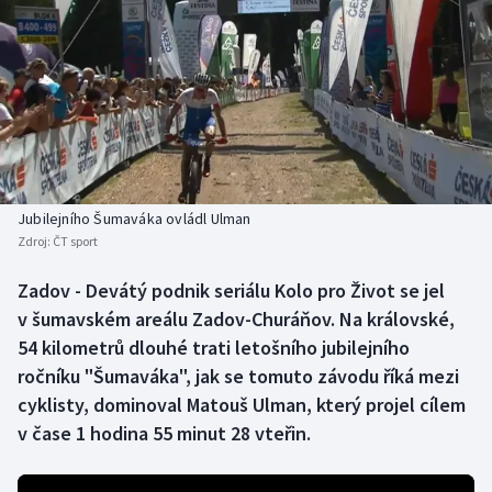
Baseball a softbal
Soutěže
Basketbal
Historické návraty
Biatlon
Aplikace ČT sport
Boby a skeleton
AZ kvíz
Jubilejního Šumaváka ovládl Ulman
Box
Zdroj:
ČT sport
Curling
Zadov - Devátý podnik seriálu Kolo pro Život se jel
v šumavském areálu Zadov-Churáňov. Na královské,
Dostihy
54 kilometrů dlouhé trati letošního jubilejního
ročníku "Šumaváka", jak se tomuto závodu říká mezi
Florbal
cyklisty, dominoval Matouš Ulman, který projel cílem
v čase 1 hodina 55 minut 28 vteřin.
Futsal
Golf