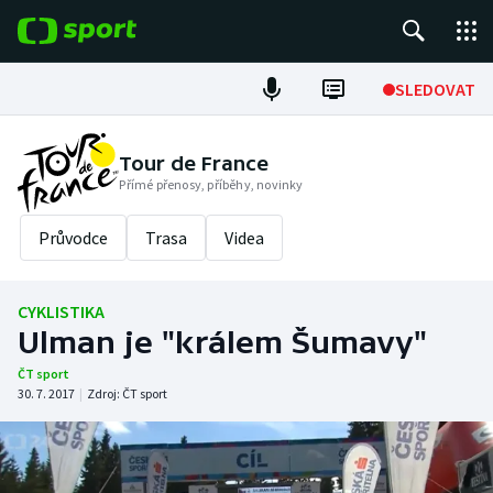
POPULÁRNÍ
SLEDOVAT
Fotbal
Tour de France
Přímé přenosy, příběhy, novinky
Hokej
Průvodce
Trasa
Videa
Tenis
Atletika
CYKLISTIKA
Ulman je "králem Šumavy"
Cyklistika
ČT sport
30. 7. 2017
|
Zdroj:
ČT sport
DALŠÍ SPORTY
Americký fotbal
NEPŘEHLÉDNĚTE