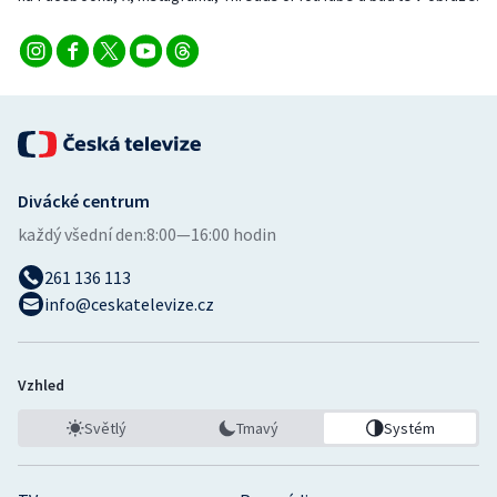
Stolní tenis
Triatlon
Veslování
Vodní slalom
Divácké centrum
Volejbal
každý všední den:
8:00—16:00 hodin
261 136 113
Ostatní
info@ceskatelevize.cz
Vzhled
Světlý
Tmavý
Systém