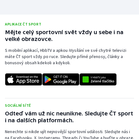
Olympijské hry
Parasport
APLIKACE ČT SPORT
Mějte celý sportovní svět vždy u sebe i na
velké obrazovce.
Plavání
S mobilní aplikací, HbbTV a apkou iVysílání ve své chytré televizi
Plážový volejbal
máte ČT sport vždy po ruce. Sledujte přímé přenosy, články a
bonusový obsah kdekoli a kdykoli.
Ragby
Rychlobruslení
Rychlostní kanoistika
SOCIÁLNÍ SÍTĚ
Odteď vám už nic neunikne. Sledujte ČT sport
Short track
i na dalších platformách.
Sportovní střelba
Nenechte si nikde ujít nejnovější sportovní události. Sledujte nás i
na Facebooku, X, Instagramu, Threads či YouTube a buďte v obraze.