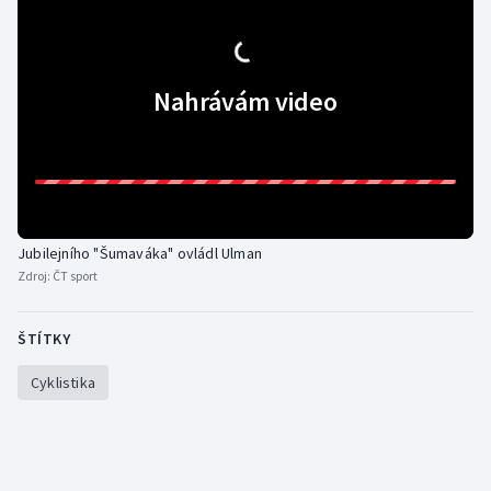
Gymnastika
Nahrávám video
Házená
Jezdectví
Judo
Jubilejního "Šumaváka" ovládl Ulman
Krasobruslení
Zdroj:
ČT sport
Lezení
ŠTÍTKY
Lyže a snowboard
Cyklistika
Moderní pětiboj
Motorsport