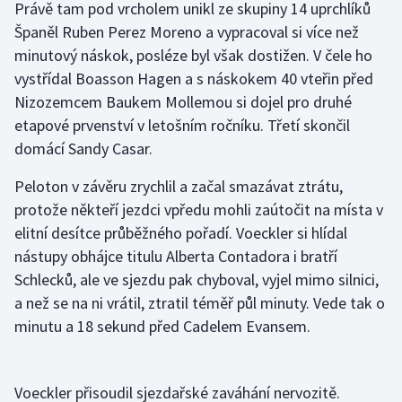
Právě tam pod vrcholem unikl ze skupiny 14 uprchlíků
Olympijské hry
Španěl Ruben Perez Moreno a vypracoval si více než
minutový náskok, posléze byl však dostižen. V čele ho
Parasport
vystřídal Boasson Hagen a s náskokem 40 vteřin před
Nizozemcem Baukem Mollemou si dojel pro druhé
Plavání
etapové prvenství v letošním ročníku. Třetí skončil
domácí Sandy Casar.
Plážový volejbal
Peloton v závěru zrychlil a začal smazávat ztrátu,
Ragby
protože někteří jezdci vpředu mohli zaútočit na místa v
elitní desítce průběžného pořadí. Voeckler si hlídal
Rychlobruslení
nástupy obhájce titulu Alberta Contadora i bratří
Schlecků, ale ve sjezdu pak chyboval, vyjel mimo silnici,
Rychlostní kanoistika
a než se na ni vrátil, ztratil téměř půl minuty. Vede tak o
minutu a 18 sekund před Cadelem Evansem.
Short track
Sportovní střelba
Voeckler přisoudil sjezdařské zaváhání nervozitě.