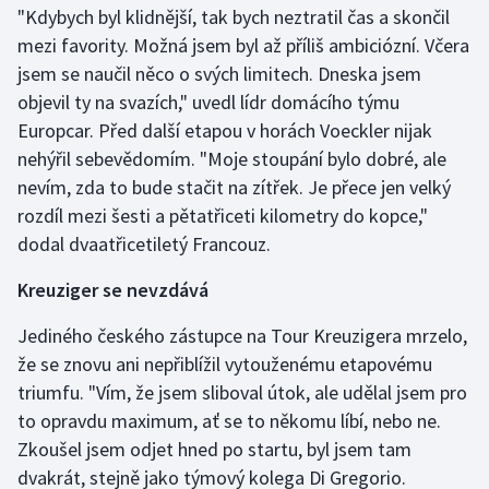
Stolní tenis
"Kdybych byl klidnější, tak bych neztratil čas a skončil
mezi favority. Možná jsem byl až příliš ambiciózní. Včera
Triatlon
jsem se naučil něco o svých limitech. Dneska jsem
objevil ty na svazích," uvedl lídr domácího týmu
Veslování
Europcar. Před další etapou v horách Voeckler nijak
nehýřil sebevědomím. "Moje stoupání bylo dobré, ale
Vodní slalom
nevím, zda to bude stačit na zítřek. Je přece jen velký
rozdíl mezi šesti a pětatřiceti kilometry do kopce,"
Volejbal
dodal dvaatřicetiletý Francouz.
Ostatní
Kreuziger se nevzdává
Jediného českého zástupce na Tour Kreuzigera mrzelo,
že se znovu ani nepřiblížil vytouženému etapovému
triumfu. "Vím, že jsem sliboval útok, ale udělal jsem pro
to opravdu maximum, ať se to někomu líbí, nebo ne.
Zkoušel jsem odjet hned po startu, byl jsem tam
dvakrát, stejně jako týmový kolega Di Gregorio.