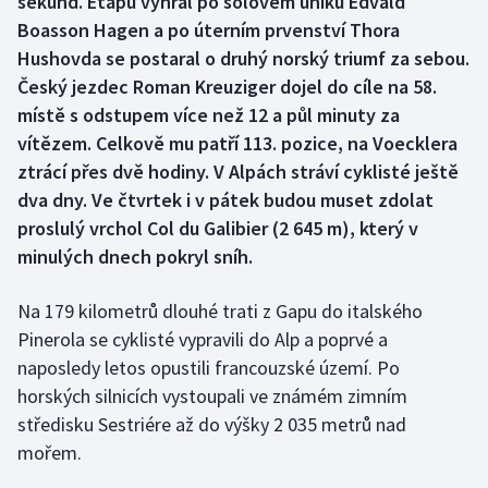
sekund. Etapu vyhrál po sólovém úniku Edvald
Boasson Hagen a po úterním prvenství Thora
Gymnastika
Hushovda se postaral o druhý norský triumf za sebou.
Český jezdec Roman Kreuziger dojel do cíle na 58.
Házená
místě s odstupem více než 12 a půl minuty za
vítězem. Celkově mu patří 113. pozice, na Voecklera
Jezdectví
ztrácí přes dvě hodiny. V Alpách stráví cyklisté ještě
dva dny. Ve čtvrtek i v pátek budou muset zdolat
Judo
proslulý vrchol Col du Galibier (2 645 m), který v
minulých dnech pokryl sníh.
Krasobruslení
Na 179 kilometrů dlouhé trati z Gapu do italského
Lezení
Pinerola se cyklisté vypravili do Alp a poprvé a
Lyže a snowboard
naposledy letos opustili francouzské území. Po
horských silnicích vystoupali ve známém zimním
Moderní pětiboj
středisku Sestriére až do výšky 2 035 metrů nad
mořem.
Motorsport