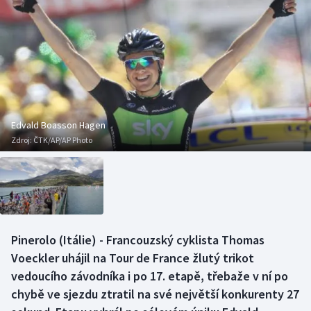
Baseball a softbal
Soutěže
Basketbal
Historické návraty
Biatlon
Aplikace ČT sport
Boby a skeleton
AZ kvíz
Edvald Boasson Hagen
Zdroj:
ČTK/AP/AP Photo
Box
Curling
Dostihy
Pinerolo (Itálie) - Francouzský cyklista Thomas
Florbal
Voeckler uhájil na Tour de France žlutý trikot
vedoucího závodníka i po 17. etapě, třebaže v ní po
Futsal
chybě ve sjezdu ztratil na své největší konkurenty 27
Golf