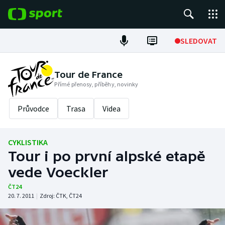
POPULÁRNÍ
SLEDOVAT
Fotbal
Tour de France
Přímé přenosy, příběhy, novinky
Hokej
Průvodce
Trasa
Videa
Tenis
Atletika
CYKLISTIKA
Tour i po první alpské etapě
Cyklistika
vede Voeckler
DALŠÍ SPORTY
ČT24
20. 7. 2011
|
Zdroj:
ČTK
,
ČT24
Americký fotbal
NEPŘEHLÉDNĚTE