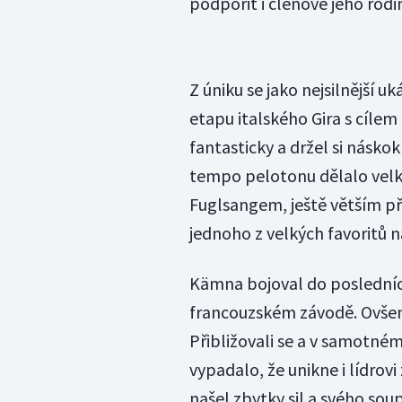
podpořit i členové jeho rodi
Z úniku se jako nejsilnější 
etapu italského Gira s cílem
fantasticky a držel si násk
tempo pelotonu dělalo velk
Fuglsangem, ještě větším p
jednoho z velkých favoritů 
Kämna bojoval do posledníc
francouzském závodě. Ovšem
Přibližovali se a v samotném
vypadalo, že unikne i lídro
našel zbytky sil a svého sou