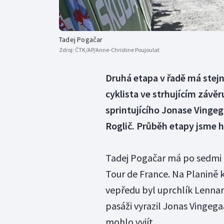
Tadej Pogačar
Zdroj:
ČTK/AP/Anne-Christine Poujoulat
Druhá etapa v řadě má stejn
cyklista ve strhujícím závěr
sprintujícího Jonase Vingeg
Roglič. Průběh etapy jsme 
Tadej Pogačar má po sedmi o
Tour de France. Na Planině k
vepředu byl uprchlík Lenna
pasáži vyrazil Jonas Vingega
mohlo vyjít.