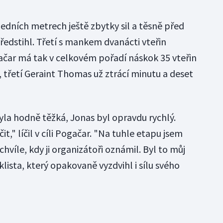
edních metrech ještě zbytky sil a těsně před
ředstihl. Třetí s mankem dvanácti vteřin
gačar má tak v celkovém pořadí náskok 35 vteřin
třetí Geraint Thomas už ztrácí minutu a deset
yla hodně těžká, Jonas byl opravdu rychlý.
t," líčil v cíli Pogačar. "Na tuhle etapu jsem
hvíle, kdy ji organizátoři oznámil. Byl to můj
yklista, který opakovaně vyzdvihl i sílu svého