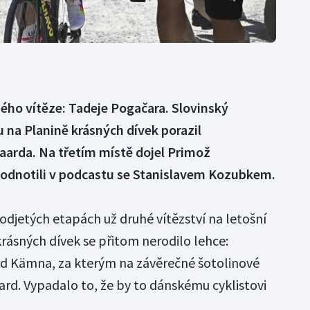
ého vítěze: Tadeje Pogačara. Slovinský
u na Planině krásných dívek porazil
aarda. Na třetím místě dojel Primož
hodnotili v podcastu se Stanislavem Kozubkem.
djetých etapách už druhé vítězství na letošní
rásných dívek se přitom nerodilo lehce:
rd Kämna, za kterým na závěrečné šotolinové
ard. Vypadalo to, že by to dánskému cyklistovi