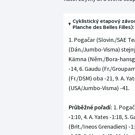
Cyklistický etapový závod
Planche des Belles Filles):
1. Pogačar (Slovin./SAE Te
(Dán./Jumbo-Visma) stejný 
Kämna (Něm./Bora-hansgro
-14, 6. Gaudu (Fr./Groupam
(Fr./DSM) oba -21, 9. A. Yat
(USA/Jumbo-Visma) -41.
Průběžné pořadí:
1. Pogača
-1:10, 4. A. Yates -1:18, 5. 
(Brit./Ineos Grenadiers) -