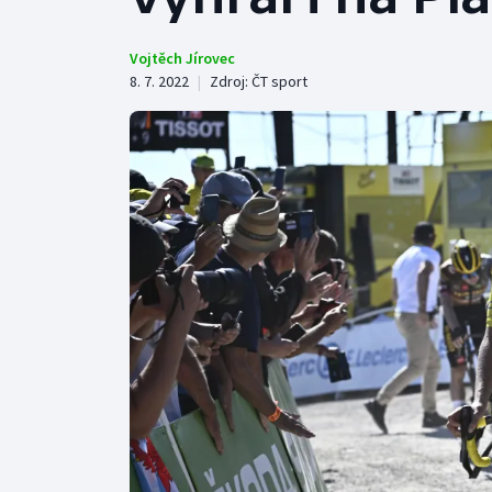
Curling
Dostihy
Vojtěch Jírovec
8. 7. 2022
|
Zdroj:
ČT sport
Florbal
Futsal
Golf
Gymnastika