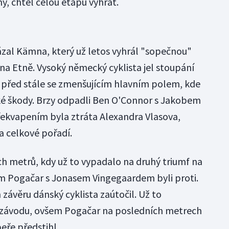
ny, chtěl celou etapu vyhrát.
ukázal Kämna, který už letos vyhrál "sopečnou"
 na Etně. Vysoký německý cyklista jel stoupání
ok před stále se zmenšujícím hlavním polem, kde
é škody. Brzy odpadli Ben O'Connor s Jakobem
řekvapením byla ztráta Alexandra Vlasova,
na celkové pořadí.
h metrů, kdy už to vypadalo na druhý triumf na
 Pogačar s Jonasem Vingegaardem byli proti.
 závěru dánský cyklista zaútočil. Už to
vi závodu, ovšem Pogačar na posledních metrech
peře předstihl.