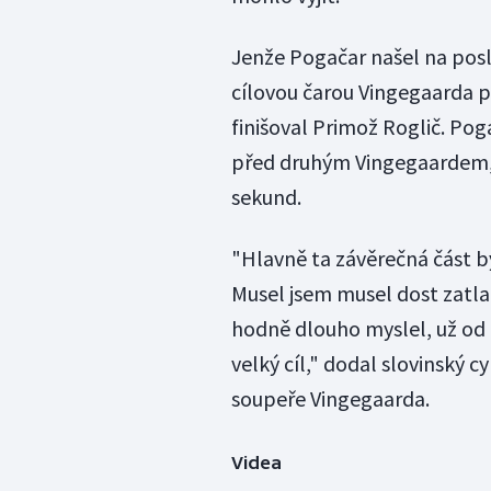
Jenže Pogačar našel na posl
cílovou čarou Vingegaarda p
finišoval Primož Roglič. Po
před druhým Vingegaardem, 
sekund.
"Hlavně ta závěrečná část b
Musel jsem musel dost zatlači
hodně dlouho myslel, už od c
velký cíl," dodal slovinský c
soupeře Vingegaarda.
Videa