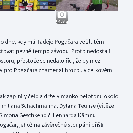
+ 4 další
o dne, kdy má Tadeje Pogačara ve žlutém
iktovat pevně tempo závodu. Proto nedostali
toru, přestože se nedalo říci, že by mezi
 by pro Pogačara znamenal hrozbu v celkovém
tak zaplnily čelo a držely manko pelotonu okolo
aximiliana Schachmanna, Dylana Teunse (vítěze
), Simona Geschkeho či Lennarda Kämnu
gačar, jehož na závěrečné stoupání přišli