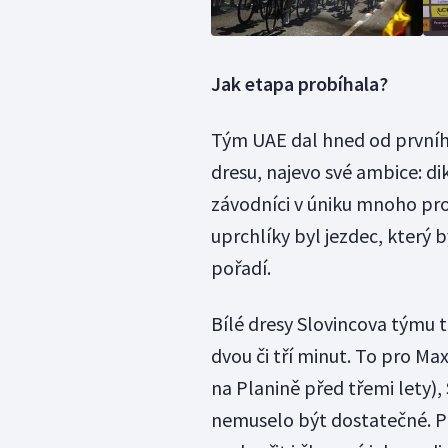
Jak etapa probíhala?
Tým UAE dal hned od prvníh
dresu, najevo své ambice: d
závodníci v úniku mnoho pros
uprchlíky byl jezdec, který
pořadí.
Bílé dresy Slovincova týmu 
dvou či tří minut. To pro M
na Planině před třemi lety
nemuselo být dostatečné. Po