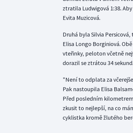
ztratila Ludwigová 1:38. Aby
Evita Muzicová.
Druhá byla Silvia Persicová,
Elisa Longo Borginiová. Obě
vteřinky, peloton včetně ne
dorazil se ztrátou 34 sekund
"Není to odplata za včerejšek
Pak nastoupila Elisa Balsam
Před posledním kilometrem js
zkusit to nejlepší, na co 
cyklistka kromě žlutého ber