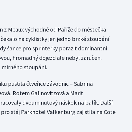
n z Meaux východně od Paříže do městečka
čekalo na cyklistky jen jedno brzké stoupání
edy šance pro sprinterky porazit dominantní
vou, hromadný dojezd ale nebyl zaručen.
o mírného stoupání.
ku pustila čtveřice závodnic – Sabrina
eová, Rotem Gafinovitzová a Marit
pracovaly dvouminutový náskok na balík. Další
pro stáj Parkhotel Valkenburg zajistila na Cote