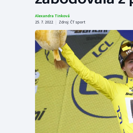
Curling
Dostihy
Alexandra Tinková
25. 7. 2022
|
Zdroj:
ČT sport
Florbal
Futsal
Golf
Gymnastika