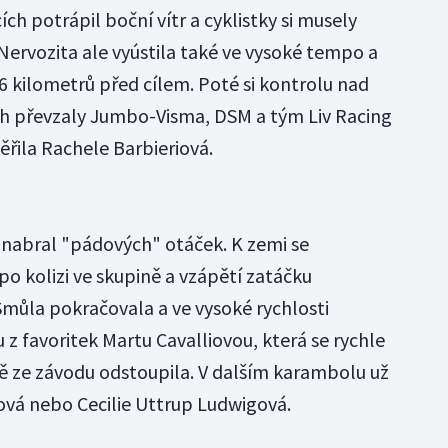
ch potrápil boční vítr a cyklistky si musely
. Nervozita ale vyústila také ve vysoké tempo a
76 kilometrů před cílem. Poté si kontrolu nad
ách převzaly Jumbo-Visma, DSM a tým Liv Racing
věřila Rachele Barbieriová.
e nabral "pádových" otáček. K zemi se
po kolizi ve skupině a vzápětí zatáčku
Smůla pokračovala a ve vysoké rychlosti
 z favoritek Martu Cavalliovou, která se rychle
ně ze závodu odstoupila. V dalším karambolu už
aová nebo Cecilie Uttrup Ludwigová.