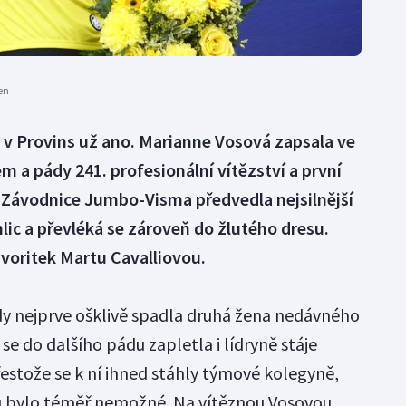
en
le v Provins už ano. Marianne Vosová zapsala ve
m a pády 241. profesionální vítězství a první
Závodnice Jumbo-Visma předvedla nejsilnější
lic a převléká se zároveň do žlutého dresu.
avoritek Martu Cavalliovou.
dy nejprve ošklivě spadla druhá žena nedávného
se do dalšího pádu zapletla i lídryně stáje
řestože se k ní ihned stáhly týmové kolegyně,
ru bylo téměř nemožné. Na vítěznou Vosovou