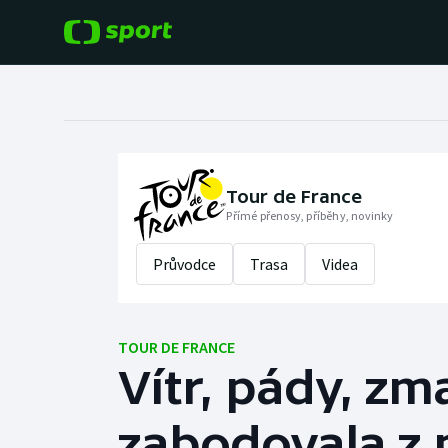
POPULÁRNÍ
DALŠÍ SPORTY
Fotbal
Americký fotbal
Hokej
Baseball a softbal
Tour de France
Přímé přenosy, příběhy, novinky
Tenis
Basketbal
Průvodce
Trasa
Videa
Atletika
Biatlon
Cyklistika
TOUR DE FRANCE
Boby a skeleton
Vítr, pády, zm
Box
zabodovala z