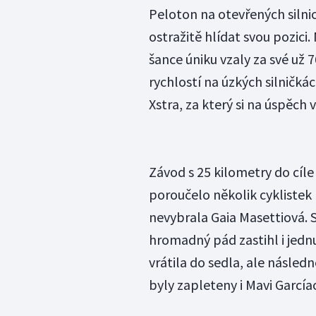
Peloton na otevřených silnicí
ostražitě hlídat svou pozici
šance úniku vzaly za své už 
rychlostí na úzkých silničk
Xstra, za který si na úspěch 
Závod s 25 kilometry do cíl
poroučelo několik cyklistek 
nevybrala Gaia Masettiová. 
hromadný pád zastihl i jednu
vrátila do sedla, ale násled
byly zapleteny i Mavi Garcí