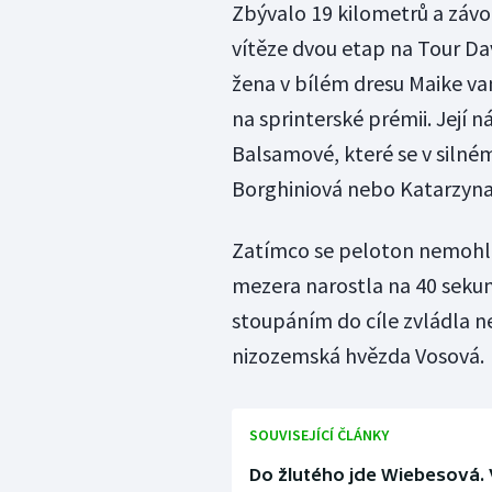
Zbývalo 19 kilometrů a závo
vítěze dvou etap na Tour D
žena v bílém dresu Maike v
na sprinterské prémii. Její 
Balsamové, které se v silném
Borghiniová nebo Katarzyn
Zatímco se peloton nemohl d
mezera narostla na 40 sekun
stoupáním do cíle zvládla n
nizozemská hvězda Vosová.
SOUVISEJÍCÍ ČLÁNKY
Do žlutého jde Wiebesová. 