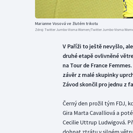
Marianne Vosová ve žlutém trikotu
Zdroj:
Twitter Jumbo-Visma Women/Twitter Jumbo-Visma Wom
V Paříži to ještě nevyšlo, a
druhé etapě ovlivněné větre
na Tour de France Femmes. 
závěr z malé skupinky uprch
Závod skončil pro jednu z f
Černý den prožil tým FDJ, k
Gira Marta Cavalliová a poté 
Cecilie Uttrup Ludwigová. P
dohnat ztrátu v silném vět