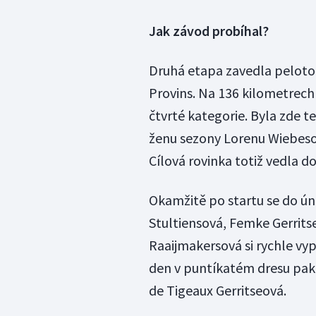
Jak závod probíhal?
Druhá etapa zavedla peloto
Provins. Na 136 kilometrech 
čtvrté kategorie. Byla zde t
ženu sezony Lorenu Wiebeso
Cílová rovinka totiž vedla d
Okamžitě po startu se do úni
Stultiensová, Femke Gerrits
Raaijmakersová si rychle vy
den v puntíkatém dresu pak 
de Tigeaux Gerritseová.