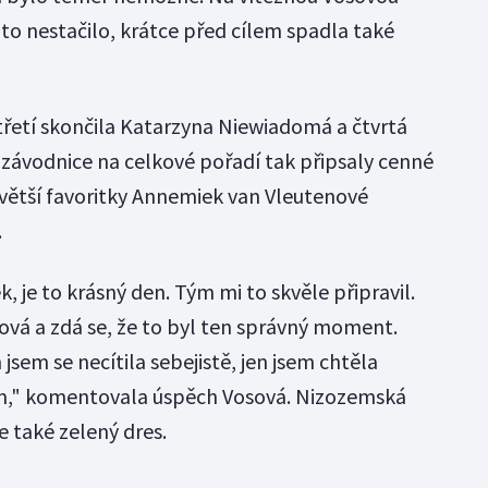
 to nestačilo, krátce před cílem spadla také
 třetí skončila Katarzyna Niewiadomá a čtvrtá
 závodnice na celkové pořadí tak připsaly cenné
jvětší favoritky Annemiek van Vleutenové
.
, je to krásný den. Tým mi to skvěle připravil.
ová a zdá se, že to byl ten správný moment.
em se necítila sebejistě, jen jsem chtěla
mám," komentovala úspěch Vosová. Nizozemská
e také zelený dres.