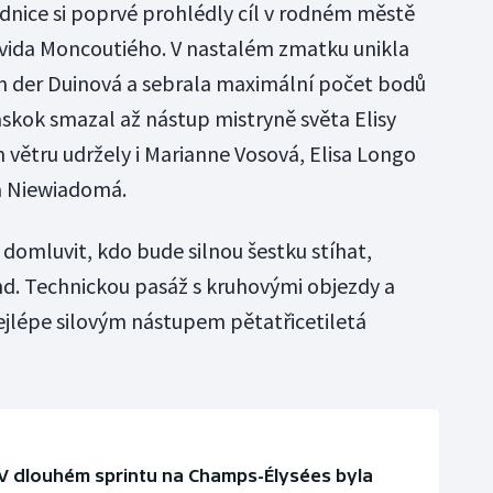
dnice si poprvé prohlédly cíl v rodném městě
avida Moncoutiého. V nastalém zmatku unikla
an der Duinová a sebrala maximální počet bodů
náskok smazal až nástup mistryně světa Elisy
 větru udržely i Marianne Vosová, Elisa Longo
a Niewiadomá.
omluvit, kdo bude silnou šestku stíhat,
d. Technickou pasáž s kruhovými objezdy a
ejlépe silovým nástupem pětatřicetiletá
V dlouhém sprintu na Champs-Élysées byla