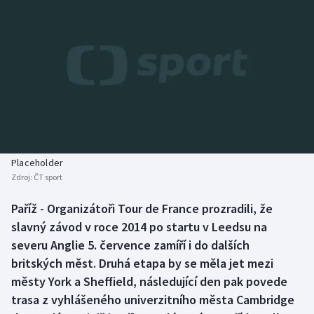
Baseball a softbal
Soutěže
Basketbal
Historické návraty
Biatlon
Aplikace ČT sport
Boby a skeleton
AZ kvíz
Box
Placeholder
Curling
Zdroj:
ČT sport
Paříž - Organizátoři Tour de France prozradili, že
Dostihy
slavný závod v roce 2014 po startu v Leedsu na
severu Anglie 5. července zamíří i do dalších
Florbal
britských měst. Druhá etapa by se měla jet mezi
Futsal
městy York a Sheffield, následující den pak povede
trasa z vyhlášeného univerzitního města Cambridge
Golf