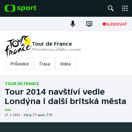
POPULÁRNÍ
SLEDOVAT
Fotbal
Tour de France
Přímé přenosy, příběhy, novinky
Hokej
Průvodce
Trasa
Videa
Tenis
Atletika
TOUR DE FRANCE
Tour 2014 navštíví vedle
Cyklistika
Londýna i další britská města
DALŠÍ SPORTY
ono
17. 1. 2013
|
Zdroj:
ČT sport
,
ČTK
Americký fotbal
NEPŘEHLÉDNĚTE