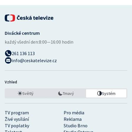
Divácké centrum
každý všední den:
8:00—16:00 hodin
261 136 113
info@ceskatelevize.cz
Vzhled
Světlý
Tmavý
Systém
TV program
Pro média
Živé vysílání
Reklama
TV poplatky
Studio Brno
Teletext
Studio Ostrava