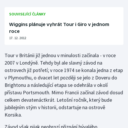
Olympijské hry
SOUVISEJÍCÍ ČLÁNKY
Parasport
Wiggins plánuje vyhrát Tour i Giro v jednom
roce
Plavání
17. 12. 2012
Plážový volejbal
Tour v Británii již jednou v minulosti začínala - v roce
2007 v Londýně. Tehdy byl ale slavný závod na
Ragby
ostrovech již potřetí; v roce 1974 se konala jedna z etap
v Plymouthu, o dvacet let později se jelo z Doveru do
Rychlobruslení
Brightonu a následující etapa se odehrála v okolí
Rychlostní kanoistika
přístavu Portsmouth. Mimo Francii začínal závod dosud
celkem devatenáctkrát. Letošní ročník, který bude
Short track
jubilejním stým v historii, odstartuje na ostrově
Korsika.
Sportovní střelba
Závod však nijak neohrozí přiznání bývalého