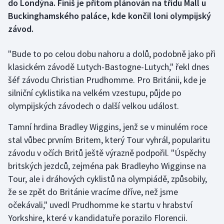
do Londýna. Finiš je přitom plánován na třídu Mall u
Buckinghamského paláce, kde končil loni olympijský
Gymnastika
závod.
Házená
"Bude to po celou dobu nahoru a dolů, podobně jako při
klasickém závodě Lutych-Bastogne-Lutych," řekl dnes
Jezdectví
šéf závodu Christian Prudhomme. Pro Británii, kde je
silniční cyklistika na velkém vzestupu, půjde po
Judo
olympijských závodech o další velkou událost.
Krasobruslení
Tamní hrdina Bradley Wiggins, jenž se v minulém roce
stal vůbec prvním Britem, který Tour vyhrál, popularitu
Lezení
závodu v očích Britů ještě výrazně podpořil. "Úspěchy
britských jezdců, zejména pak Bradleyho Wigginse na
Lyže a snowboard
Tour, ale i dráhových cyklistů na olympiádě, způsobily,
že se zpět do Británie vracíme dříve, než jsme
Moderní pětiboj
očekávali," uvedl Prudhomme ke startu v hrabství
Motorsport
Yorkshire, které v kandidatuře porazilo Florencii.