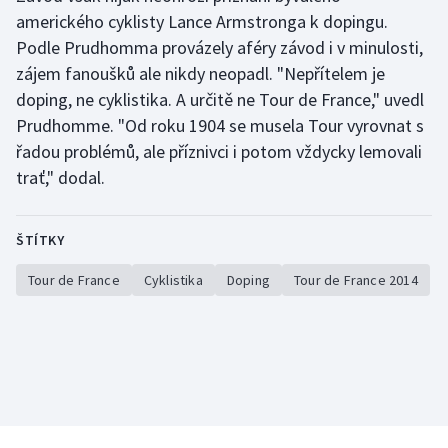
Stolní tenis
amerického cyklisty Lance Armstronga k dopingu.
Podle Prudhomma provázely aféry závod i v minulosti,
Triatlon
zájem fanoušků ale nikdy neopadl. "Nepřítelem je
doping, ne cyklistika. A určitě ne Tour de France," uvedl
Veslování
Prudhomme. "Od roku 1904 se musela Tour vyrovnat s
řadou problémů, ale příznivci i potom vždycky lemovali
Vodní slalom
trať," dodal.
Volejbal
ŠTÍTKY
Ostatní
Tour de France
Cyklistika
Doping
Tour de France 2014