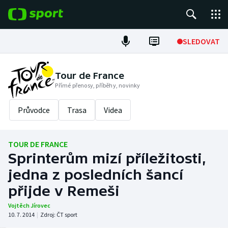
POPULÁRNÍ
SLEDOVAT
Fotbal
Tour de France
Přímé přenosy, příběhy, novinky
Hokej
Průvodce
Trasa
Videa
Tenis
Atletika
TOUR DE FRANCE
Sprinterům mizí příležitosti,
Cyklistika
jedna z posledních šancí
DALŠÍ SPORTY
přijde v Remeši
Vojtěch Jírovec
Americký fotbal
NEPŘEHLÉDNĚTE
10. 7. 2014
|
Zdroj:
ČT sport