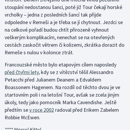
Stolní tenis
stoupání nedostanou šanci, poté již Tour čekají horské
vrcholky – jedna z posledních šancí tak přijde
Triatlon
odpoledne v Remeši a je třeba se jí chytnout. Jezdci se
na celkové pořadí budou chtít přirozeně vyhnout
Veslování
veškerým komplikacím, nenechat se na otevřených
cestách zaskočit větrem či kolizemi, zkrátka dorazit do
Vodní slalom
Remeše s nulou v kolonce ztrát.
Volejbal
Francouzské město bylo etapovým cílem naposledy
před čtyřmi lety
, kdy se z vítězství těšil Alessandro
Ostatní
Petacchi před Julianem Deanem a Edvaldem
Boassonem Hagenem. Na rozdíl od těchto dvou je ve
startovním poli i na letošní Tour, avšak se zcela jiným
úkoly, tedy jako pomocník Marka Cavendishe. Ještě
předtím se
v roce 2002
radoval před Erikem Zabelem
Robbie McEwen.
****
Marcel Kittel