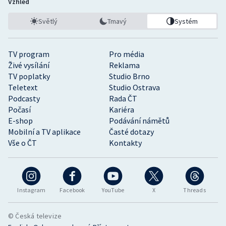
Vzhled
Světlý
Tmavý
Systém
TV program
Pro média
Živé vysílání
Reklama
TV poplatky
Studio Brno
Teletext
Studio Ostrava
Podcasty
Rada ČT
Počasí
Kariéra
E-shop
Podávání námětů
Mobilní a TV aplikace
Časté dotazy
Vše o ČT
Kontakty
Instagram
Facebook
YouTube
X
Threads
© Česká televize