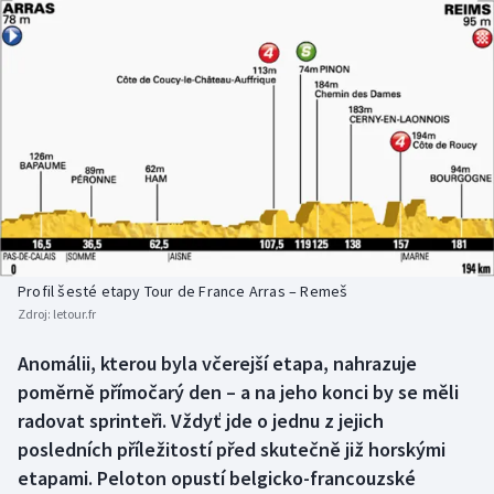
Baseball a softbal
Soutěže
Basketbal
Historické návraty
Biatlon
Aplikace ČT sport
Boby a skeleton
AZ kvíz
Box
Curling
Profil šesté etapy Tour de France Arras – Remeš
Zdroj:
letour.fr
Dostihy
Anomálii, kterou byla včerejší etapa, nahrazuje
Florbal
poměrně přímočarý den – a na jeho konci by se měli
radovat sprinteři. Vždyť jde o jednu z jejich
Futsal
posledních příležitostí před skutečně již horskými
etapami. Peloton opustí belgicko-francouzské
Golf