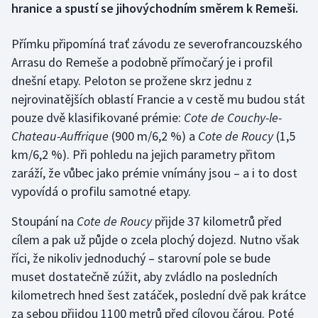
hranice a spustí se jihovýchodním směrem k Remeši.
Gymnastika
Přímku připomíná trať závodu ze severofrancouzského
Arrasu do Remeše a podobně přímočarý je i profil
Házená
dnešní etapy. Peloton se prožene skrz jednu z
nejrovinatějších oblastí Francie a v cestě mu budou stát
Jezdectví
pouze dvě klasifikované prémie:
Cote de Couchy-le-
Chateau-Auffrique
Judo
(900 m/6,2 %) a
Cote de Roucy
(1,5
km/6,2 %). Při pohledu na jejich parametry přitom
Krasobruslení
zaráží, že vůbec jako prémie vnímány jsou – a i to dost
vypovídá o profilu samotné etapy.
Lezení
Stoupání na
Cote de Roucy
přijde 37 kilometrů před
Lyže a snowboard
cílem a pak už půjde o zcela plochý dojezd. Nutno však
říci, že nikoliv jednoduchý – starovní pole se bude
Moderní pětiboj
muset dostatečně zúžit, aby zvládlo na posledních
kilometrech hned šest zatáček, poslední dvě pak krátce
Motorsport
za sebou přijdou 1100 metrů před cílovou čárou. Poté