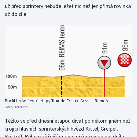
už před sprintery nebude ležet nic než jen přímá rovinka
Olympijské hry
až do cíle.
Parasport
Plavání
Plážový volejbal
Ragby
Rychlobruslení
Rychlostní kanoistika
Profil finiše šesté etapy Tour de France Arras – Remeš
Zdroj:
letour.fr
Short track
Těžko se před dnešní etapou dívat po někom jiném než
Sportovní střelba
trojici hlavních sprinterských hvězd Kittel, Greipel,
Kristoff. Během zítřejšího dne možná vinou pozdního