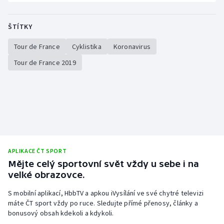
Stolní tenis
ŠTÍTKY
Triatlon
Tour de France
Cyklistika
Koronavirus
Veslování
Tour de France 2019
Vodní slalom
Volejbal
Ostatní
APLIKACE ČT SPORT
Mějte celý sportovní svět vždy u sebe i na
velké obrazovce.
S mobilní aplikací, HbbTV a apkou iVysílání ve své chytré televizi
máte ČT sport vždy po ruce. Sledujte přímé přenosy, články a
bonusový obsah kdekoli a kdykoli.