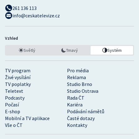
261 136 113
info@ceskatelevize.cz
Vzhled
Světlý
Tmavý
Systém
TV program
Pro média
Živé vysílání
Reklama
TV poplatky
Studio Brno
Teletext
Studio Ostrava
Podcasty
Rada ČT
Počasí
Kariéra
E-shop
Podávání námětů
Mobilní a TV aplikace
Časté dotazy
Vše o ČT
Kontakty