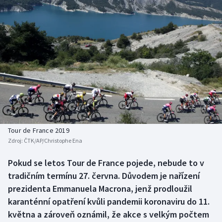
Baseball a softbal
Soutěže
Basketbal
Historické návraty
Biatlon
Aplikace ČT sport
Boby a skeleton
AZ kvíz
Box
Curling
Tour de France 2019
Zdroj:
ČTK/AP/Christophe Ena
Dostihy
Pokud se letos Tour de France pojede, nebude to v
Florbal
tradičním termínu 27. června. Důvodem je nařízení
prezidenta Emmanuela Macrona, jenž prodloužil
Futsal
karanténní opatření kvůli pandemii koronaviru do 11.
května a zároveň oznámil, že akce s velkým počtem
Golf