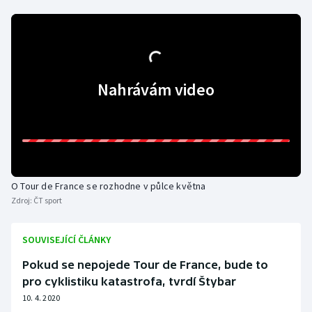
Olympijské hry
Parasport
Nahrávám video
Plavání
Plážový volejbal
Ragby
O Tour de France se rozhodne v půlce května
Rychlobruslení
Zdroj:
ČT sport
Rychlostní kanoistika
SOUVISEJÍCÍ ČLÁNKY
Short track
Pokud se nepojede Tour de France, bude to
pro cyklistiku katastrofa, tvrdí Štybar
Sportovní střelba
10. 4. 2020