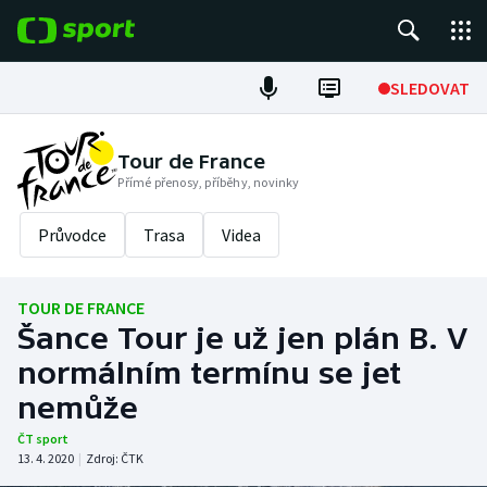
POPULÁRNÍ
SLEDOVAT
Fotbal
Tour de France
Přímé přenosy, příběhy, novinky
Hokej
Průvodce
Trasa
Videa
Tenis
Atletika
TOUR DE FRANCE
Šance Tour je už jen plán B. V
Cyklistika
normálním termínu se jet
DALŠÍ SPORTY
nemůže
ČT sport
Americký fotbal
NEPŘEHLÉDNĚTE
13. 4. 2020
|
Zdroj:
ČTK