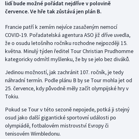
lidí bude možné pořádat nejdříve v polovině
července. Ve hře tak zůstává jen plán B.
Gymnastika
Francie patří k zemím nejvíce zasaženým nemocí
Házená
COVID-19. Pořadatelská agentura ASO již dříve uvedla,
že o osudu letošního ročníku rozhodne nejpozději 15.
Jezdectví
května. Minulý týden ředitel Tour Christian Prudhomme
kategoricky odmítl myšlenku, že by se jelo bez diváků.
Judo
Jedinou možností, jak zachránit 107. ročník, je tedy
Krasobruslení
náhradní termín. Podle plánu B by se Tour mohla jet od
25. července, kdy původně měly začít olympijské hry v
Lezení
Tokiu.
Lyže a snowboard
Pokud se Tour v této sezoně nepojede, potká ji stejný
osud jako další gigantické sportovní události po
Moderní pětiboj
olympiádě, fotbalovém mistrovství Evropy či
tenisovém Wimbledonu.
Motorsport