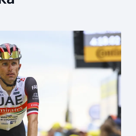
Moderní pětiboj
Triatlon
Motorsport
Veslování
Olympijské hry
Vodní slalom
Parasport
Volejbal
Plavání
Ostatní
Plážový volejbal