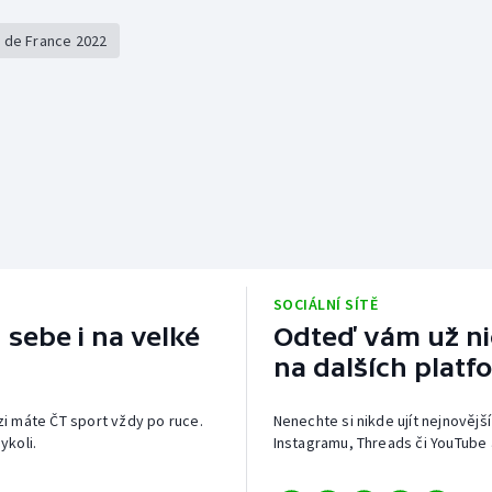
 de France 2022
SOCIÁLNÍ SÍTĚ
 sebe i na velké
Odteď vám už nic
na dalších platf
izi máte ČT sport vždy po ruce.
Nenechte si nikde ujít nejnovější
ykoli.
Instagramu, Threads či YouTube 