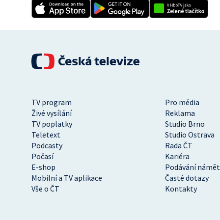
TV program
Pro média
Živé vysílání
Reklama
TV poplatky
Studio Brno
Teletext
Studio Ostrava
Podcasty
Rada ČT
Počasí
Kariéra
E-shop
Podávání námět
Mobilní a TV aplikace
Časté dotazy
Vše o ČT
Kontakty