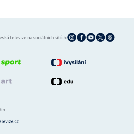
eská televize na sociálních sítích:
din
levize.cz