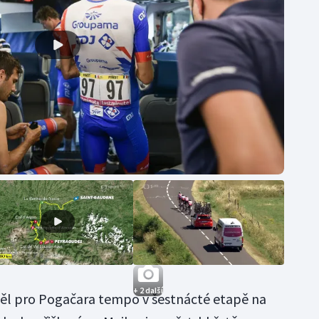
+ 2 další
žděl pro Pogačara tempo v šestnácté etapě na