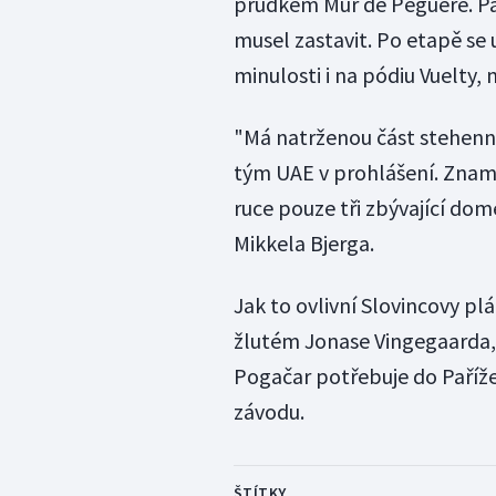
prudkém Mur de Péguére. Pak 
musel zastavit. Po etapě se 
minulosti i na pódiu Vuelty,
"Má natrženou část stehenní
tým UAE v prohlášení. Znam
ruce pouze tři zbývající do
Mikkela Bjerga.
Jak to ovlivní Slovincovy plá
žlutém Jonase Vingegaarda, 
Pogačar potřebuje do Paříže
závodu.
ŠTÍTKY