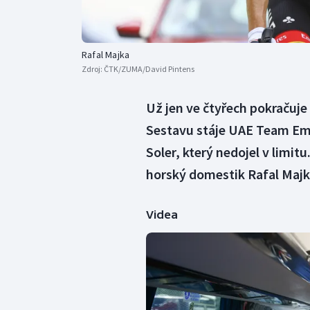
Rafal Majka
Zdroj:
ČTK/ZUMA/David Pintens
Už jen ve čtyřech pokračuje
Sestavu stáje UAE Team Emi
Soler, který nedojel v limit
horský domestik Rafal Majk
Videa