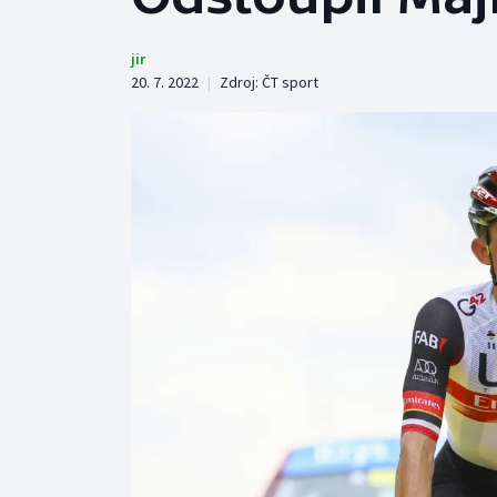
Curling
Dostihy
jir
20. 7. 2022
|
Zdroj:
ČT sport
Florbal
Futsal
Golf
Gymnastika