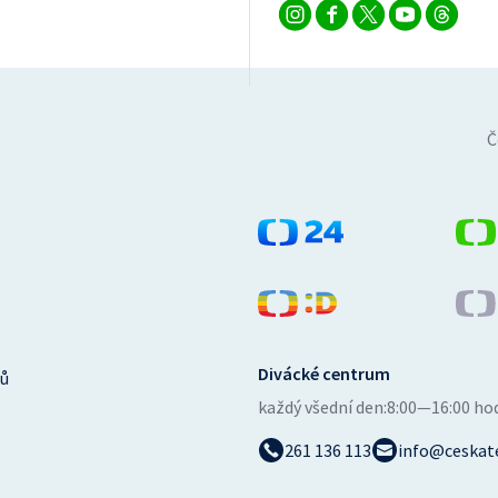
Č
Divácké centrum
ů
každý všední den:
8:00—16:00 ho
261 136 113
info@ceskate