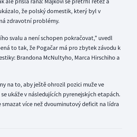
ale přišla rána: Majkovi se přetrhl řetěz a
ukázalo, že polský domestik, který byl v
 má zdravotní problémy.
ho svalu a není schopen pokračovat," uvedl
ená to tak, že Pogačar má pro zbytek závodu k
mestiky: Brandona McNultyho, Marca Hirschiho a
ny na to, aby ještě ohrozil pozici muže ve
se ukáže v následujících pyrenejských etapách.
 smazat více než dvouminutový deficit na lídra