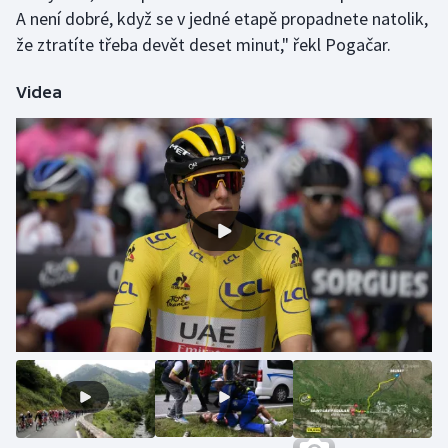
Stolní tenis
A není dobré, když se v jedné etapě propadnete natolik,
že ztratíte třeba devět deset minut," řekl Pogačar.
Triatlon
Videa
Veslování
Vodní slalom
Volejbal
Ostatní