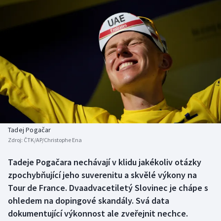
Baseball a softbal
Soutěže
Basketbal
Historické návraty
Biatlon
Aplikace ČT sport
Boby a skeleton
AZ kvíz
Box
Curling
Tadej Pogačar
Zdroj:
ČTK/AP/Christophe Ena
Dostihy
Tadeje Pogačara nechávají v klidu jakékoliv otázky
Florbal
zpochybňující jeho suverenitu a skvělé výkony na
Tour de France. Dvaadvacetiletý Slovinec je chápe s
Futsal
ohledem na dopingové skandály. Svá data
dokumentující výkonnost ale zveřejnit nechce.
Golf