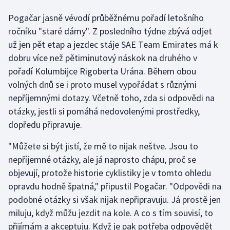
Pogačar jasně vévodí průběžnému pořadí letošního
Gymnastika
ročníku "staré dámy". Z posledního týdne zbývá odjet
už jen pět etap a jezdec stáje SAE Team Emirates má k
Házená
dobru více než pětiminutový náskok na druhého v
pořadí Kolumbijce Rigoberta Urána. Během obou
Jezdectví
volných dnů se i proto musel vypořádat s různými
nepříjemnými dotazy. Včetně toho, zda si odpovědi na
Judo
otázky, jestli si pomáhá nedovolenými prostředky,
Krasobruslení
dopředu připravuje.
"Můžete si být jistí, že mě to nijak neštve. Jsou to
Lezení
nepříjemné otázky, ale já naprosto chápu, proč se
Lyže a snowboard
objevují, protože historie cyklistiky je v tomto ohledu
opravdu hodně špatná," připustil Pogačar. "Odpovědi na
Moderní pětiboj
podobné otázky si však nijak nepřipravuju. Já prostě jen
miluju, když můžu jezdit na kole. A co s tím souvisí, to
Motorsport
přijímám a akceptuju. Když je pak potřeba odpovědět