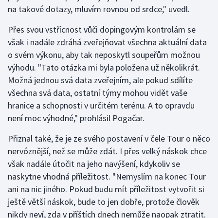
na takové dotazy, mluvím rovnou od srdce," uvedl.
Olympijské hry
Přes svou vstřícnost vůči dopingovým kontrolám se
Parasport
však i nadále zdráhá zveřejňovat všechna aktuální data
o svém výkonu, aby tak neposkytl soupeřům možnou
Plavání
výhodu. "Tato otázka mi byla položena už několikrát.
Možná jednou svá data zveřejním, ale pokud sdílíte
Plážový volejbal
všechna svá data, ostatní týmy mohou vidět vaše
hranice a schopnosti v určitém terénu. A to opravdu
Ragby
není moc výhodné," prohlásil Pogačar.
Rychlobruslení
Přiznal také, že je ze svého postavení v čele Tour o něco
nervóznější, než se může zdát. I přes velký náskok chce
Rychlostní kanoistika
však nadále útočit na jeho navýšení, kdykoliv se
naskytne vhodná příležitost. "Nemyslím na konec Tour
Short track
ani na nic jiného. Pokud budu mít příležitost vytvořit si
ještě větší náskok, bude to jen dobře, protože člověk
Sportovní střelba
nikdy neví, zda v příštích dnech nemůže naopak ztratit.