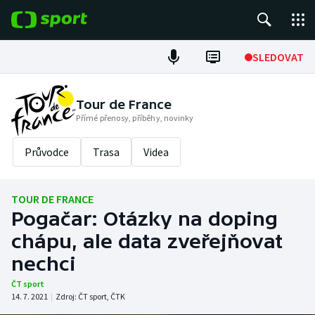
POPULÁRNÍ
SLEDOVAT
Fotbal
Tour de France
Přímé přenosy, příběhy, novinky
Hokej
Průvodce
Trasa
Videa
Tenis
Atletika
TOUR DE FRANCE
Pogačar: Otázky na doping
Cyklistika
chápu, ale data zveřejňovat
DALŠÍ SPORTY
nechci
ČT sport
Americký fotbal
NEPŘEHLÉDNĚTE
14. 7. 2021
|
Zdroj:
ČT sport
,
ČTK