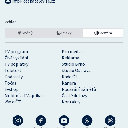
info@ceskatelevize.cz
Vzhled
Světlý
Tmavý
Systém
TV program
Pro média
Živé vysílání
Reklama
TV poplatky
Studio Brno
Teletext
Studio Ostrava
Podcasty
Rada ČT
Počasí
Kariéra
E-shop
Podávání námětů
Mobilní a TV aplikace
Časté dotazy
Vše o ČT
Kontakty