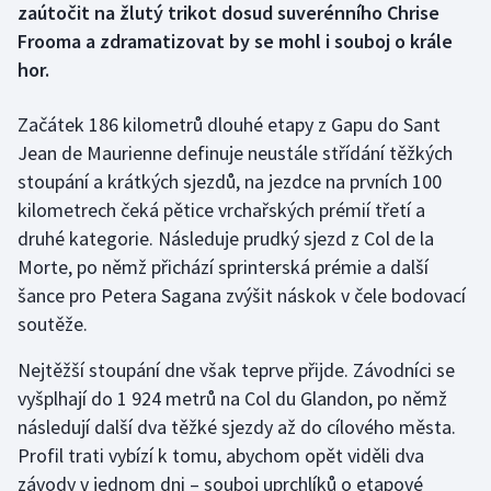
zaútočit na žlutý trikot dosud suverénního Chrise
Frooma a zdramatizovat by se mohl i souboj o krále
Gymnastika
hor.
Házená
Začátek 186 kilometrů dlouhé etapy z Gapu do Sant
Jean de Maurienne definuje neustále střídání těžkých
Jezdectví
stoupání a krátkých sjezdů, na jezdce na prvních 100
kilometrech čeká pětice vrchařských prémií třetí a
Judo
druhé kategorie. Následuje prudký sjezd z Col de la
Krasobruslení
Morte, po němž přichází sprinterská prémie a další
šance pro Petera Sagana zvýšit náskok v čele bodovací
Lezení
soutěže.
Lyže a snowboard
Nejtěžší stoupání dne však teprve přijde. Závodníci se
vyšplhají do 1 924 metrů na Col du Glandon, po němž
Moderní pětiboj
následují další dva těžké sjezdy až do cílového města.
Profil trati vybízí k tomu, abychom opět viděli dva
Motorsport
závody v jednom dni – souboj uprchlíků o etapové