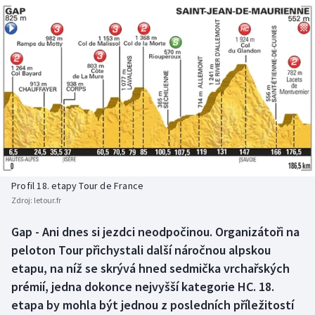
Baseball a softbal
Soutěže
Basketbal
Historické návraty
Biatlon
Aplikace ČT sport
Boby a skeleton
AZ kvíz
Box
Curling
Profil 18. etapy Tour de France
Zdroj:
letour.fr
Dostihy
Gap - Ani dnes si jezdci neodpočinou. Organizátoři na
Florbal
peloton Tour přichystali další náročnou alpskou
etapu, na níž se skrývá hned sedmička vrchařských
Futsal
prémií, jedna dokonce nejvyšší kategorie HC. 18.
etapa by mohla být jednou z posledních příležitostí
Golf