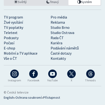
Světlý
Tmavý
Systém
TV program
Pro média
Živé vysílání
Reklama
TV poplatky
Studio Brno
Teletext
Studio Ostrava
Podcasty
Rada ČT
Počasí
Kariéra
E-shop
Podávání námětů
Mobilní a TV aplikace
Časté dotazy
Vše o ČT
Kontakty
Instagram
Facebook
YouTube
X
Threads
© Česká televize
•
•
English
Ochrana soukromí
Přístupnost