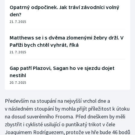
Stolní tenis
Opatrný odpočinek. Jak tráví závodníci volný
den?
Triatlon
21. 7. 2015
Veslování
Matthews se i s dvěma zlomenými žebry drží. V
Paříži bych chtěl vyhrát, říká
Vodní slalom
21. 7. 2015
Volejbal
Gap patří Plazovi, Sagan ho ve sjezdu dojet
nestihl
Ostatní
20. 7. 2015
Především na stoupání na nejvyšší vrchol dne a
v následném stoupání by mohla přijít příležitost k útoku
na dosud suverénního Frooma. Před dneškem by měli
zbystřit i cyklisté usilující o puntíkatý trikot v čele
Joaquimem Rodríguezem, protože ve hře bude 46 bodů