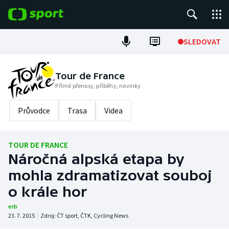
POPULÁRNÍ
SLEDOVAT
Fotbal
Tour de France
Přímé přenosy, příběhy, novinky
Hokej
Průvodce
Trasa
Videa
Tenis
Atletika
TOUR DE FRANCE
Náročná alpská etapa by
Cyklistika
mohla zdramatizovat souboj
DALŠÍ SPORTY
o krále hor
erb
Americký fotbal
NEPŘEHLÉDNĚTE
23. 7. 2015
|
Zdroj:
ČT sport
,
ČTK
,
Cycling News