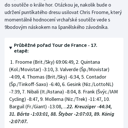
do soutěže o krále hor. Otázkou je, nakolik bude o
udržení puntíkatého dresu usilovat Chris Froome, který
momentálně hodnocení vrchařské soutěže vede s
9bodovým náskokem na španělského závodníka.
Průběžné pořad Tour de France - 17.
etapě:
1. Froome (Brit./Sky) 69:06:49, 2. Quintana
(Kol./Movistar) -3:10, 3. Valverde (Šp./Movistar)
-4:09, 4. Thomas (Brit./Sky) -6:34, 5. Contador
(Šp./Tinkoff-Saxo) -6:40, 6. Gesink (Niz./LottoNL)
-7:39, 7. Nibali (It./Astana) -8:04, 8. Frank (Švýc./IAM
Cycling) -8:47, 9. Mollema (Niz./Trek) -11:47, 10.
Barguil (Fr./Giant) -13:08, ...
22. Kreuziger -44:34,
31. Bárta -1:03:01, 88. Štybar -2:07:03, 89. König
-2:07:07.