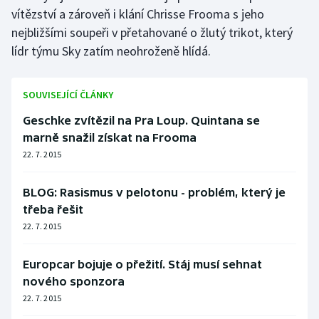
vítězství a zároveň i klání Chrisse Frooma s jeho
Olympijské hry
nejbližšími soupeři v přetahované o žlutý trikot, který
lídr týmu Sky zatím neohroženě hlídá.
Parasport
Plavání
SOUVISEJÍCÍ ČLÁNKY
Geschke zvítězil na Pra Loup. Quintana se
Plážový volejbal
marně snažil získat na Frooma
22. 7. 2015
Ragby
Rychlobruslení
BLOG: Rasismus v pelotonu - problém, který je
třeba řešit
Rychlostní kanoistika
22. 7. 2015
Short track
Europcar bojuje o přežití. Stáj musí sehnat
nového sponzora
Sportovní střelba
22. 7. 2015