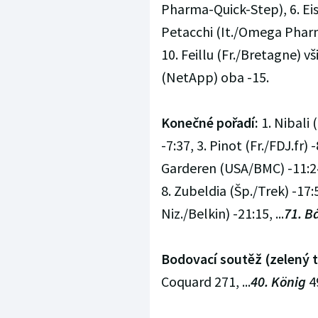
Pharma-Quick-Step), 6. Eise
Petacchi (It./Omega Phar
10. Feillu (Fr./Bretagne) všic
(NetApp) oba -15.
Konečné pořadí:
1. Nibali 
-7:37, 3. Pinot (Fr./FDJ.fr) 
Garderen (USA/BMC) -11:24,
8. Zubeldia (Šp./Trek) -17
Niz./Belkin) -21:15, ...
71. B
Bodovací soutěž (zelený t
Coquard 271, ...
40. König
4