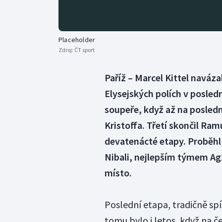
Placeholder
Zdroj:
ČT sport
Paříž – Marcel Kittel naváza
Elysejských polích v posledn
soupeře, když až na posled
Kristoffa. Třetí skončil Ra
devatenácté etapy. Proběhl
Nibali, nejlepším týmem Ag
místo.
Poslední etapa, tradičně spí
tomu bylo i letos, když na č