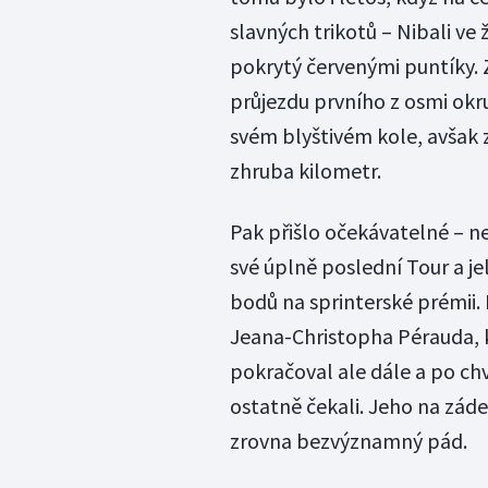
slavných trikotů – Nibali ve
pokrytý červenými puntíky. Z
průjezdu prvního z osmi okr
svém blyštivém kole, avšak 
zhruba kilometr.
Pak přišlo očekávatelné – ne
své úplně poslední Tour a je
bodů na sprinterské prémii
Jeana-Christopha Pérauda, k
pokračoval ale dále a po chv
ostatně čekali. Jeho na záde
zrovna bezvýznamný pád.