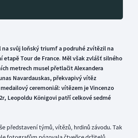
l na svůj loňský triumf a podruhé zvítězil na
í etapě Tour de France. Měl však zvlášť silného
ních metrech musel přetlačit Alexandera
munas Navardauskas, překvapivý vítěz
 medailový ceremoniál: vítězem je Vincenzo
2r, Leopoldu Königovi patří celkové sedmé
še představení týmů, vítězů, hrdinů závodu. Tak
ele fotografům pózovala čtveřice držitelů