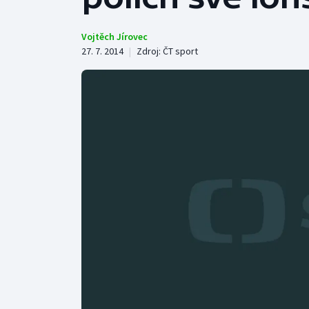
Curling
Dostihy
Vojtěch Jírovec
27. 7. 2014
|
Zdroj:
ČT sport
Florbal
Futsal
Golf
Gymnastika