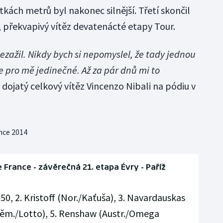
tkách metrů byl nakonec silnější. Třetí skončil
 překvapivý vítěz devatenácté etapy Tour.
ezažil. Nikdy bych si nepomyslel, že tady jednou
je pro mě jedinečné. Až za pár dnů mi to
 dojatý celkový vítěz Vincenzo Nibali na pódiu v
nce 2014
 France - závěrečná 21. etapa Évry - Paříž
:50, 2. Kristoff (Nor./Kaťuša), 3. Navardauskas
(Něm./Lotto), 5. Renshaw (Austr./Omega