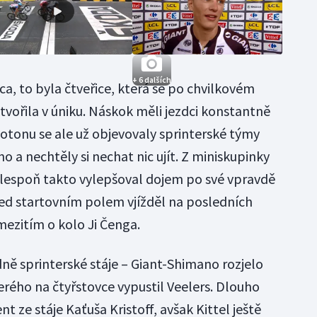
+ 6 dalších
a, to byla čtveřice, která se po chvilkovém
tvořila v úniku. Náskok měli jezdci konstantně
elotonu se ale už objevovaly sprinterské týmy
o a nechtěly si nechat nic ujít. Z miniskupinky
alespoň takto vylepšoval dojem po své vpravdě
řed startovním polem vjížděl na posledních
mezitím o kolo Ji Čenga.
ně sprinterské stáje – Giant-Shimano rozjelo
terého na čtyřstovce vypustil Veelers. Dlouho
t ze stáje Kaťuša Kristoff, avšak Kittel ještě