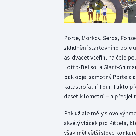
Porte, Morkov, Serpa, Fonsec
zklidnění startovního pole u
asi dvacet vteřin, na čele p
Lotto-Belisol a Giant-Shiman
pak odjel samotný Porte a 
katastrofální Tour. Takto p
deset kilometrů – a předjel 
Pak už ale měly slovo výhrad
skvělý vláček pro Kittela, k
však měl větší slovo konkuren