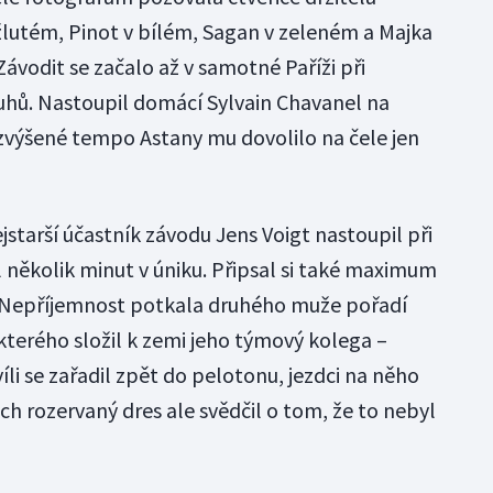
 žlutém, Pinot v bílém, Sagan v zeleném a Majka
ávodit se začalo až v samotné Paříži při
uhů. Nastoupil domácí Sylvain Chavanel na
zvýšené tempo Astany mu dovolilo na čele jen
jstarší účastník závodu Jens Voigt nastoupil při
l několik minut v úniku. Připsal si také maximum
. Nepříjemnost potkala druhého muže pořadí
terého složil k zemi jeho týmový kolega –
íli se zařadil zpět do pelotonu, jezdci na něho
ch rozervaný dres ale svědčil o tom, že to nebyl