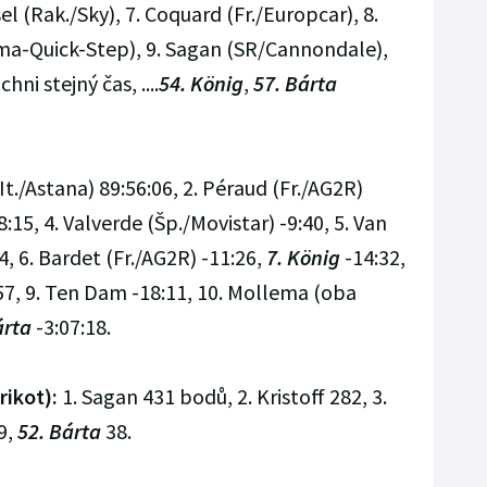
l (Rak./Sky), 7. Coquard (Fr./Europcar), 8.
ma-Quick-Step), 9. Sagan (SR/Cannondale),
hni stejný čas, ....
54. König
,
57. Bárta
(It./Astana) 89:56:06, 2. Péraud (Fr./AG2R)
-8:15, 4. Valverde (Šp./Movistar) -9:40, 5. Van
 6. Bardet (Fr./AG2R) -11:26,
7. König
-14:32,
:57, 9. Ten Dam -18:11, 10. Mollema (oba
árta
-3:07:18.
rikot):
1. Sagan 431 bodů, 2. Kristoff 282, 3.
9,
52. Bárta
38.