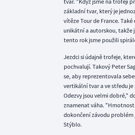
tvar. "Když jsme na trofeji pr
základní tvar, který je jedno
vítěze Tour de France. Také 
unikátní a autorskou, takže 
tento rok jsme použili spirá
Jezdci si údajně trofeje, kte
pochvalují. Takový Peter Sa
se, aby reprezentovala sebe
vertikální tvar a ve středu j
Odezvy jsou velmi dobré," d
znamenat váha. "Hmotnost j
dokončení závodu problém ji
Stýblo.