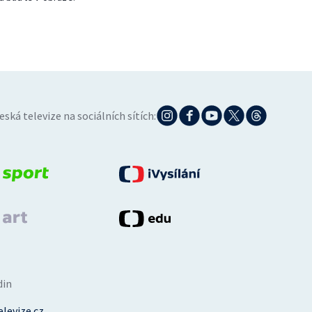
eská televize na sociálních sítích:
din
levize.cz