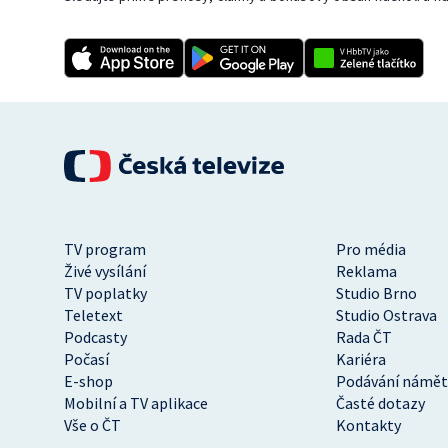
TV program
Pro média
Živé vysílání
Reklama
TV poplatky
Studio Brno
Teletext
Studio Ostrava
Podcasty
Rada ČT
Počasí
Kariéra
E-shop
Podávání námět
Mobilní a TV aplikace
Časté dotazy
Vše o ČT
Kontakty