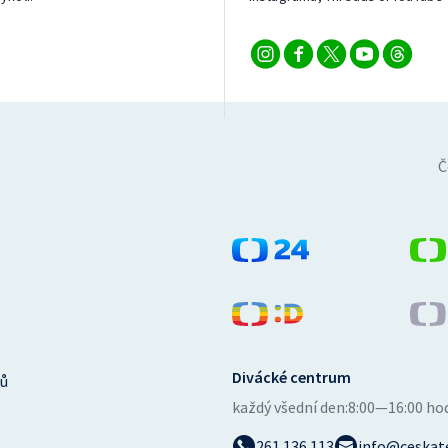
Č
Divácké centrum
ů
každý všední den:
8:00—16:00 ho
261 136 113
info@ceskate