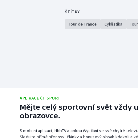
ŠTÍTKY
Tour de France
Cyklistika
Tour
APLIKACE ČT SPORT
Mějte celý sportovní svět vždy u
obrazovce.
S mobilní aplikací, HbbTV a apkou iVysílání ve své chytré telev
Sledujte přímé přenosy, články a bonusový obsah kdekoli a kd