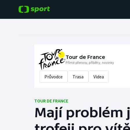
POPULÁRNÍ
DALŠÍ SPORTY
Fotbal
Americký fotbal
Hokej
Baseball a softbal
Tour de France
Přímé přenosy, příběhy, novinky
Tenis
Basketbal
Průvodce
Trasa
Videa
Atletika
Biatlon
Cyklistika
TOUR DE FRANCE
Boby a skeleton
Mají problém j
Box
trofeji pro vít