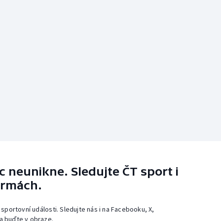
 neunikne. Sledujte ČT sport i
ormách.
 sportovní události. Sledujte nás i na Facebooku, X,
a buďte v obraze.