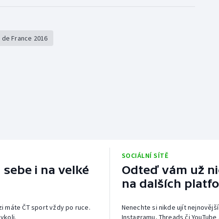
 de France 2016
SOCIÁLNÍ SÍTĚ
 sebe i na velké
Odteď vám už nic
na dalších platf
izi máte ČT sport vždy po ruce.
Nenechte si nikde ujít nejnovější
ykoli.
Instagramu, Threads či YouTube 