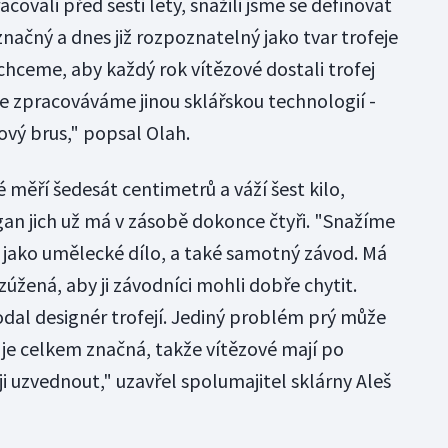
acovali před šesti lety, snažili jsme se definovat
značný a dnes již rozpoznatelný jako tvar trofeje
chceme, aby každý rok vítězové dostali trofej
je zpracováváme jinou sklářskou technologií -
lový brus," popsal Olah.
ré měří šedesát centimetrů a váží šest kilo,
gan jich už má v zásobě dokonce čtyři. "Snažíme
 jako umělecké dílo, a také samotný závod. Má
e zúžená, aby ji závodníci mohli dobře chytit.
odal designér trofejí. Jediný problém prý může
e celkem značná, takže vítězové mají po
 uzvednout," uzavřel spolumajitel sklárny Aleš