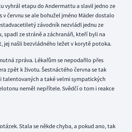
tu vyhrál etapu do Andermattu a slavil jedno ze
os v červnu se ale bohužel jméno Mäder dostalo
estadvacetiletý závodník nezvládl jednu ze
 spadl ze stráně a záchranáři, kteří byli na
 jej našli bezvládného ležet v korytě potoka.
 smutná zpráva. Lékařům se nepodařilo přes
ra zpět k životu. Šestnáctého června se tak
mi talentovaných a také velmi sympatických
elotonu neměl nepřítele. Svědčí o tom i reakce
 otázek. Stala se někde chyba, a pokud ano, tak