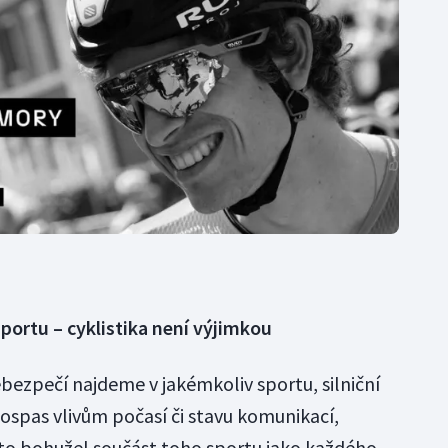
 sportu
–
cyklistika není výjimkou
ebezpečí najdeme v jakémkoliv sportu, silniční
 pospas vlivům počasí či stavu komunikací,
to bohužel součást toho sportu jako každého