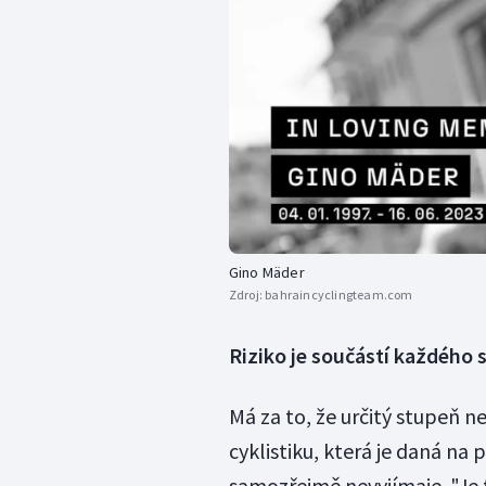
Gino Mäder
Zdroj:
bahraincyclingteam.com
Riziko je součástí každého
Má za to, že určitý stupeň n
cyklistiku, která je daná na
samozřejmě nevyjímaje. "Je 