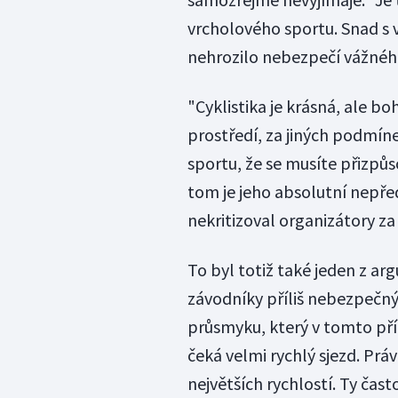
vrcholového sportu. Snad s 
nehrozilo nebezpečí vážného 
"Cyklistika je krásná, ale bo
prostředí, za jiných podmíne
sportu, že se musíte přizpůs
tom je jeho absolutní nepřed
nekritizoval organizátory za
To byl totiž také jeden z a
závodníky příliš nebezpečný
průsmyku, který v tomto pří
čeká velmi rychlý sjezd. Prá
největších rychlostí. Ty čast