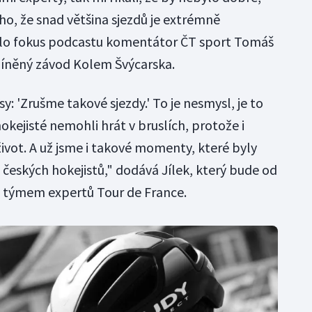
oho, že snad většina sjezdů je extrémně
elo fokus podcastu komentátor ČT sport Tomáš
míněný závod Kolem Švýcarska.
y: 'Zrušme takové sjezdy.' To je nesmysl, je to
okejisté nemohli hrát v bruslích, protože i
život. A už jsme i takové momenty, které byly
u českých hokejistů," dodává Jílek, který bude od
 týmem expertů Tour de France.