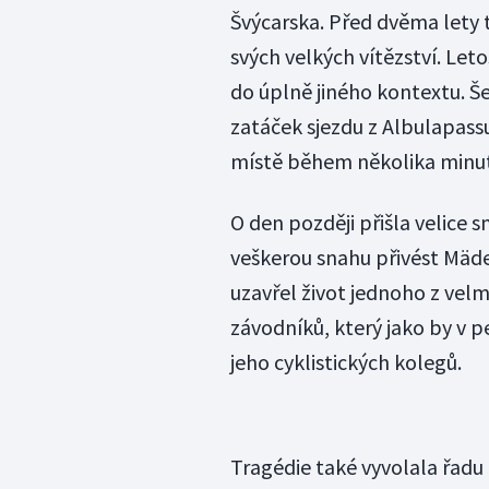
Švýcarska. Před dvěma lety 
svých velkých vítězství. Let
do úplně jiného kontextu. Š
zatáček sjezdu z Albulapassu,
místě během několika minut,
O den později přišla velice
veškerou snahu přivést Mäde
uzavřel život jednoho z vel
závodníků, který jako by v p
jeho cyklistických kolegů.
Tragédie také vyvolala řadu