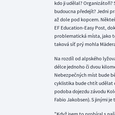
kdo ji udělal? Organizátoř
budoucna předejít? Jedni pra
až dole pod kopcem. Někteř
EF Education-Easy Post, doko
problematická místa, jako t
taková síť prý mohla Mädera
Na rozdíl od alpského lyžován
délce jednoho či dvou kilome
Nebezpečných míst bude běh
cyklistika bude chtít udělat c
podoba dojezdu závodu Kol
Fabio Jakobsen). S jinými je 
"Když jsem to probíral s naši