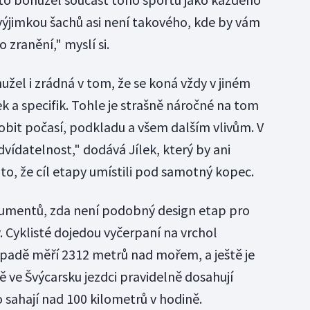
výjimkou šachů asi není takového, kde by vám
zranění," myslí si.
hužel i zrádná v tom, že se koná vždy v jiném
k a specifik. Tohle je strašně náročné na tom
obit počasí, podkladu a všem dalším vlivům. V
vídatelnost," dodává Jílek, který by ani
 to, že cíl etapy umístili pod samotný kopec.
rgumentů, zda není podobný design etap pro
. Cyklisté dojedou vyčerpaní na vrchol
padě měří 2312 metrů nad mořem, a ještě je
vě ve Švýcarsku jezdci pravidelně dosahují
o sahají nad 100 kilometrů v hodině.