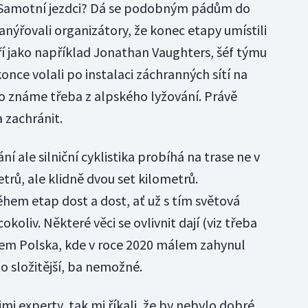
i? Samotní jezdci? Dá se podobným pádům do
nýřovali organizátory, že konec etapy umístili
í jako například Jonathan Vaughters, šéf týmu
nce volali po instalaci záchranných sítí na
o známe třeba z alpského lyžování. Právě
 zachránit.
í ale silniční cyklistika probíhá na trase ne v
trů, ale klidně dvou set kilometrů.
em etap dost a dost, ať už s tím světová
okoliv. Některé věci se ovlivnit dají (viz třeba
em Polska, kde v roce 2020 málem zahynul
to složitější, ba nemožné.
mi experty, tak mi říkali, že by nebylo dobré,