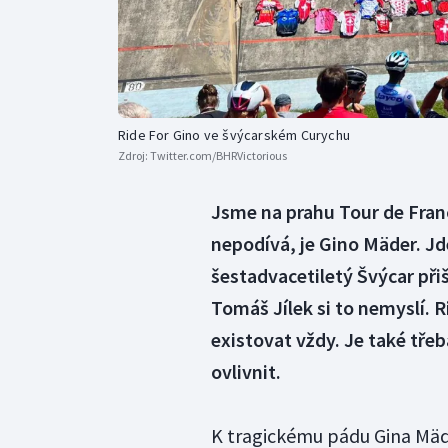
Ride For Gino ve švýcarském Curychu
Zdroj:
Twitter.com/BHRVictorious
Jsme na prahu Tour de Franc
nepodívá, je Gino Mäder. Jd
šestadvacetiletý Švýcar při
Tomáš Jílek si to nemyslí. R
existovat vždy. Je také tře
ovlivnit.
K tragickému pádu Gina Mä