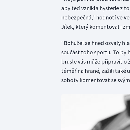
aby teď vznikla hysterie z t
nebezpečná," hodnotí ve V
Jílek, který komentoval i z
"Bohužel se hned ozvaly hlas
součást toho sportu. To by h
brusle vás může připravit o 
téměř na hraně, zažili také 
soboty komentovat se svým