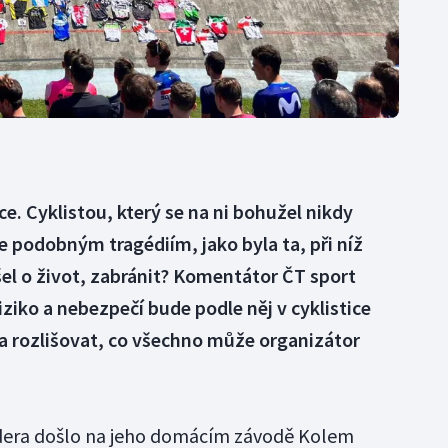
e. Cyklistou, který se na ni bohužel nikdy
e podobným tragédiím, jako byla ta, při níž
šel o život, zabránit? Komentátor ČT sport
iziko a nebezpečí bude podle něj v cyklistice
ba rozlišovat, co všechno může organizátor
dera došlo na jeho domácím závodě Kolem