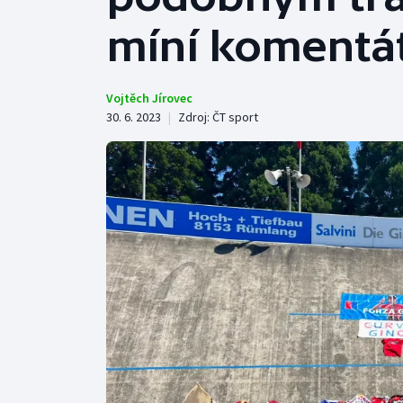
Curling
míní komentát
Dostihy
Florbal
Vojtěch Jírovec
30. 6. 2023
|
Zdroj:
ČT sport
Futsal
Golf
Gymnastika