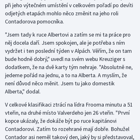
při jeho výtečném umístění v celkovém pořadí po devíti
Olympijské hry
odjetých etapách mohlo něco změnit na jeho roli
Contadorova pomocníka.
Parasport
"Jsem tady k ruce Albertovi a zatím se mi ta práce pro
Plavání
něj docela daří. Jsem spokojen, ale je potřeba s ním
vydržet i ten poslední týden v Alpách. Věřím, že on tam
Plážový volejbal
bude hodně dobrý," uvedl na svém webu Kreuziger s
dodatkem, že na dvě karty tým nehraje. "Absolutně ne,
Ragby
jedeme pořád na jednu, a to na Alberta. A myslím, že
není důvod něco měnit. Jsem tu jako domestik
Rychlobruslení
Alberta," dodal.
Rychlostní kanoistika
V celkové klasifikaci ztrácí na lídra Frooma minutu a 51
vteřin, na druhé místo Valverdeho jen 26 vteřin. "První
Short track
kopce ukázaly, že dokáže být po ruce kapitánovi
Contadorovi. Zatím to rozehrané mají dobře. Bohužel
Sportovní střelba
Contador asi neměl takový den, jaký by si představoval,