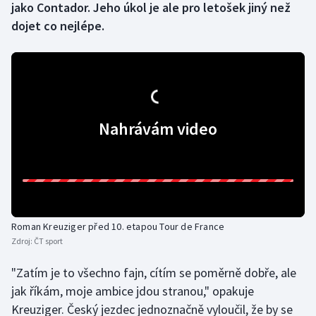
jako Contador. Jeho úkol je ale pro letošek jiný než
dojet co nejlépe.
Gymnastika
Házená
Jezdectví
Nahrávám video
Judo
Krasobruslení
Lezení
Roman Kreuziger před 10. etapou Tour de France
Lyže a snowboard
Zdroj:
ČT sport
Moderní pětiboj
"Zatím je to všechno fajn, cítím se poměrně dobře, ale
jak říkám, moje ambice jdou stranou," opakuje
Motorsport
Kreuziger. Český jezdec jednoznačně vyloučil, že by se