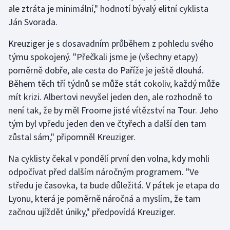
Stolní tenis
ale ztráta je minimální," hodnotí bývalý elitní cyklista
Ján Svorada.
Triatlon
Kreuziger je s dosavadním průběhem z pohledu svého
týmu spokojený. "Přečkali jsme je (všechny etapy)
Veslování
poměrně dobře, ale cesta do Paříže je ještě dlouhá.
Vodní slalom
Během těch tří týdnů se může stát cokoliv, každý může
mít krizi. Albertovi nevyšel jeden den, ale rozhodně to
Volejbal
není tak, že by měl Froome jisté vítězství na Tour. Jeho
tým byl vpředu jeden den ve čtyřech a další den tam
Ostatní
zůstal sám," připomněl Kreuziger.
Na cyklisty čekal v pondělí první den volna, kdy mohli
odpočívat před dalším náročným programem. "Ve
středu je časovka, ta bude důležitá. V pátek je etapa do
Lyonu, která je poměrně náročná a myslím, že tam
začnou ujíždět úniky," předpovídá Kreuziger.