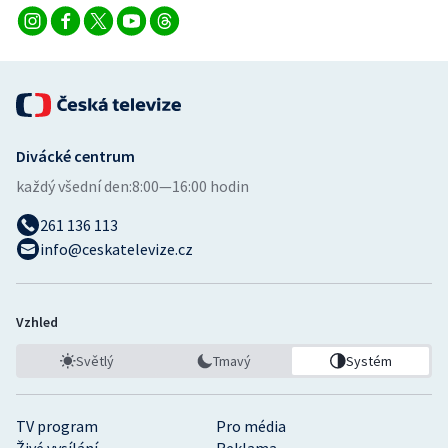
Divácké centrum
každý všední den:
8:00—16:00 hodin
261 136 113
info@ceskatelevize.cz
Vzhled
Světlý
Tmavý
Systém
TV program
Pro média