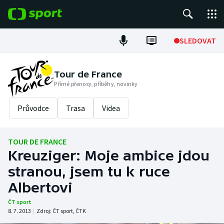
POPULÁRNÍ
SLEDOVAT
Fotbal
Tour de France
Přímé přenosy, příběhy, novinky
Hokej
Průvodce
Trasa
Videa
Tenis
Atletika
TOUR DE FRANCE
Kreuziger: Moje ambice jdou
Cyklistika
stranou, jsem tu k ruce
DALŠÍ SPORTY
Albertovi
ČT sport
Americký fotbal
NEPŘEHLÉDNĚTE
8. 7. 2013
|
Zdroj:
ČT sport
,
ČTK