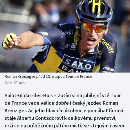
Baseball a softbal
Soutěže
Basketbal
Historické návraty
Biatlon
Aplikace ČT sport
Boby a skeleton
AZ kvíz
Box
Curling
Roman Kreuziger před 10. etapou Tour de France
Zdroj:
ČT sport
Dostihy
Saint-Gildas-des-Bois – Zatím si na jubilejní sté Tour
Florbal
de France vede velice dobře i český jezdec Roman
Kreuziger. Ač jeho hlavním úkolem je pomáhat lídrovi
Futsal
stáje Albertu Contadorovi k celkovému prvenství,
drží se na průběžném pátém místě se stejným časem
Golf