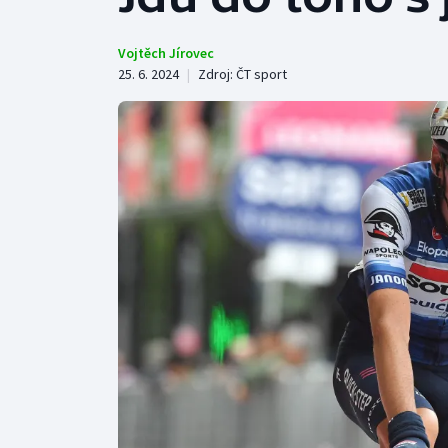
Curling
Dostihy
Vojtěch Jírovec
25. 6. 2024
|
Zdroj:
ČT sport
Florbal
Futsal
Golf
Gymnastika