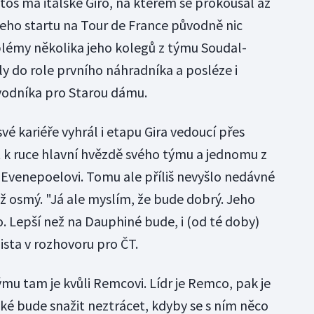
etos má italské Giro, na kterém se prokousal až
eho startu na Tour de France původně nic
émy několika jeho kolegů z týmu Soudal-
ly do role prvního náhradníka a posléze i
odníka pro Starou dámu.
 své kariéře vyhrál i etapu Gira vedoucí přes
t k ruce hlavní hvězdě svého týmu a jednomu z
Evenepoelovi. Tomu ale příliš nevyšlo nedávné
ž osmý. "Já ale myslím, že bude dobrý. Jeho
. Lepší než na Dauphiné bude, i (od té doby)
lista v rozhovoru pro ČT.
mu tam je kvůli Remcovi. Lídr je Remco, pak je
aké bude snažit neztrácet, kdyby se s ním něco