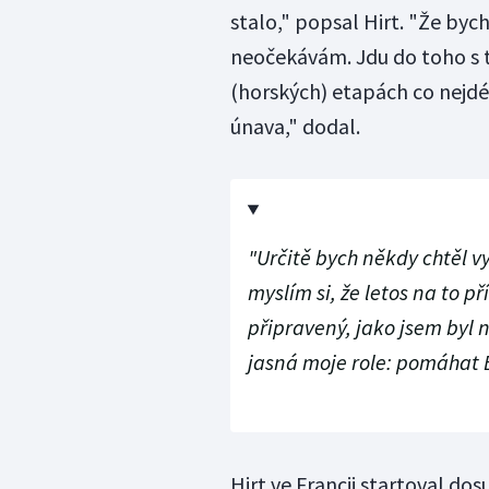
stalo," popsal Hirt. "Že byc
neočekávám. Jdu do toho s t
(horských) etapách co nejdé
únava," dodal.
"Určitě bych někdy chtěl vy
myslím si, že letos na to p
připravený, jako jsem byl 
jasná moje role: pomáhat 
Hirt ve Francii startoval do