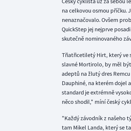
Český cyklista už za sebou l
na celkovou osmou příčku. J
nenaznačovalo. Ovšem probl
QuickStep jej nejprve posadi
skutečně nominovaného záv
Třiatřicetiletý Hirt, který ve
slavné Mortirolo, by měl bý
adeptů na žlutý dres Remcu 
Dauphiné, na kterém dojel a
standard je extrémně vysoko
něco shodil," míní český cyk
"Každý závodník z našeho tý
tam Mikel Landa, který se t