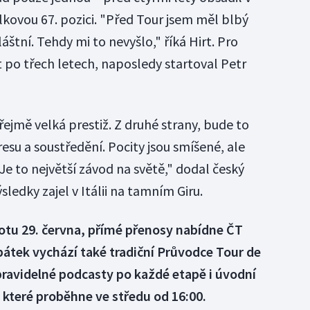
kovou 67. pozici. "Před Tour jsem měl blbý
áštní. Tehdy mi to nevyšlo," říká Hirt. Pro
at po třech letech, naposledy startoval Petr
ejmě velká prestiž. Z druhé strany, bude to
resu a soustředění. Pocity jsou smíšené, ale
 Je to největší závod na světě," dodal český
ýsledky zajel v Itálii na tamním Giru.
otu 29. června, přímé přenosy nabídne ČT
 pátek vychází také tradiční Průvodce Tour de
pravidelné podcasty po každé etapě i úvodní
které proběhne ve středu od 16:00.