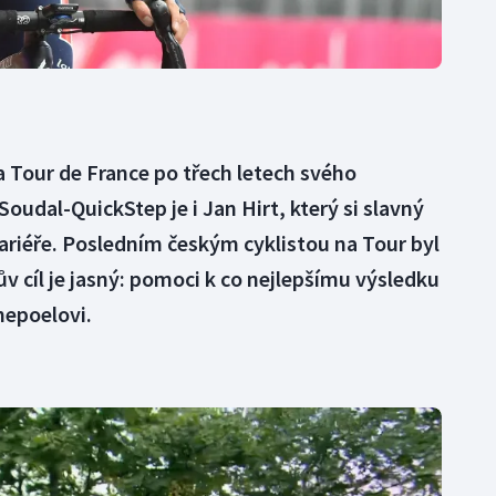
a Tour de France po třech letech svého
oudal-QuickStep je i Jan Hirt, který si slavný
ariéře. Posledním českým cyklistou na Tour byl
ův cíl je jasný: pomoci k co nejlepšímu výsledku
nepoelovi.