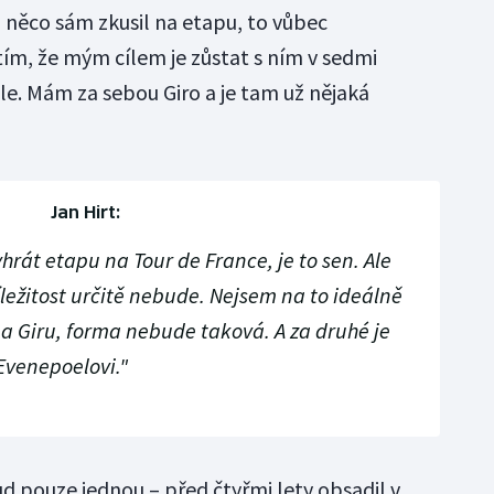
h něco sám zkusil na etapu, to vůbec
ím, že mým cílem je zůstat s ním v sedmi
le. Mám za sebou Giro a je tam už nějaká
Jan Hirt:
hrát etapu na Tour de France, je to sen. Ale
říležitost určitě nebude. Nejsem na to ideálně
na Giru, forma nebude taková. A za druhé je
Evenepoelovi."
sud pouze jednou – před čtyřmi lety obsadil v