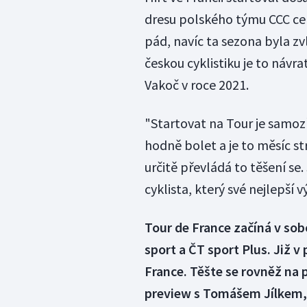
dresu polského týmu CCC cel
pád, navíc ta sezona byla zvl
českou cyklistiku je to návr
Vakoč v roce 2021.
"Startovat na Tour je samozř
hodně bolet a je to měsíc st
určitě převládá to těšení se.
cyklista, který své nejlepší v
Tour de France začíná v sob
sport a ČT sport Plus. Již v
France. Těšte se rovněž na 
preview s Tomášem Jílkem, 