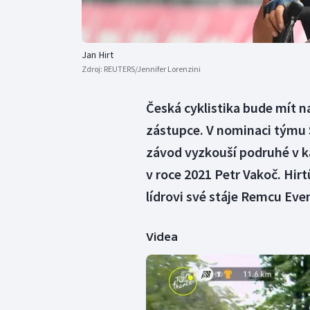
Jan Hirt
Zdroj:
REUTERS/Jennifer Lorenzini
Česká cyklistika bude mít n
zástupce. V nominaci týmu S
závod vyzkouší podruhé v k
v roce 2021 Petr Vakoč. Hirt
lídrovi své stáje Remcu Eve
Videa