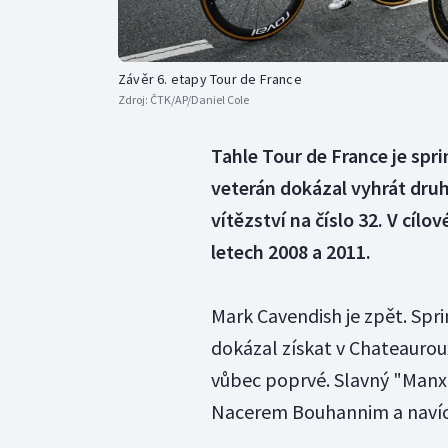
Závěr 6. etapy Tour de France
Zdroj:
ČTK/AP/Daniel Cole
Tahle Tour de France je sp
veterán dokázal vyhrát druh
vítězství na číslo 32. V cí
letech 2008 a 2011.
Mark Cavendish je zpět. Spri
dokázal získat v Chateauroux,
vůbec poprvé. Slavný "Manx
Nacerem Bouhannim a navíc j