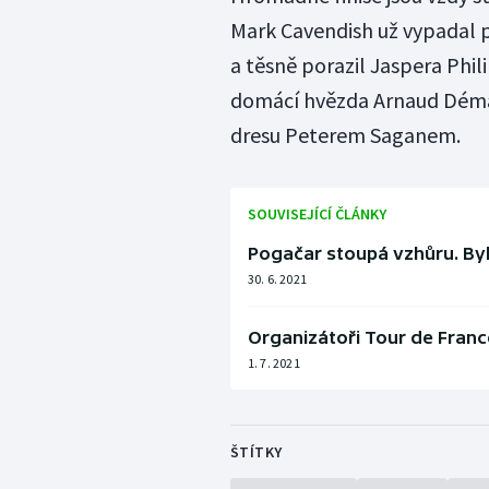
Mark Cavendish už vypadal po
a těsně porazil Jaspera Phi
domácí hvězda Arnaud Dém
dresu Peterem Saganem.
SOUVISEJÍCÍ ČLÁNKY
Pogačar stoupá vzhůru. Byl
30. 6. 2021
Organizátoři Tour de France
1. 7. 2021
ŠTÍTKY