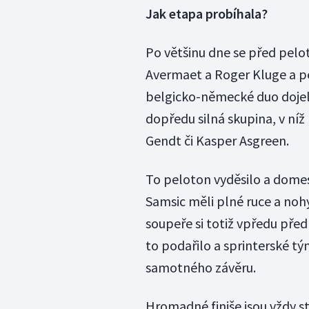
Jak etapa probíhala?
Po většinu dne se před pel
Avermaet a Roger Kluge a p
belgicko-německé duo dojel.
dopředu silná skupina, v n
Gendt či Kasper Asgreen.
To peloton vyděsilo a domes
Samsic měli plné ruce a nohy
soupeře si totiž vpředu pře
to podařilo a sprinterské tý
samotného závěru.
Hromadné finiše jsou vždy st