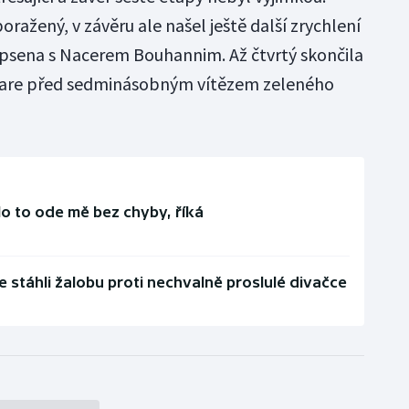
ražený, v závěru ale našel ještě další zrychlení
lipsena s Nacerem Bouhannim. Až čtvrtý skončila
are před sedminásobným vítězem zeleného
o to ode mě bez chyby, říká
 stáhli žalobu proti nechvalně proslulé divačce