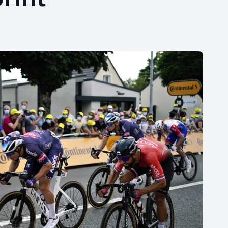
Moderní pětiboj
Triatlon
Motorsport
Veslování
Olympijské hry
Vodní slalom
Parasport
Volejbal
Plavání
Ostatní
Plážový volejbal