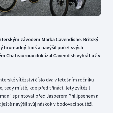
rinterským závodem Marka Cavendishe. Britský
ý hromadný finiš a navýšil počet svých
lovém Chateauroux dokázal Cavendish vyhrát už v
nterské vítězství číslo dva v letošním ročníku
 tedy místě, kde před třinácti lety zvítězil
man" sprintoval před Jasperem Philipsenem a
eště navýšil svůj náskok v bodovací soutěži.