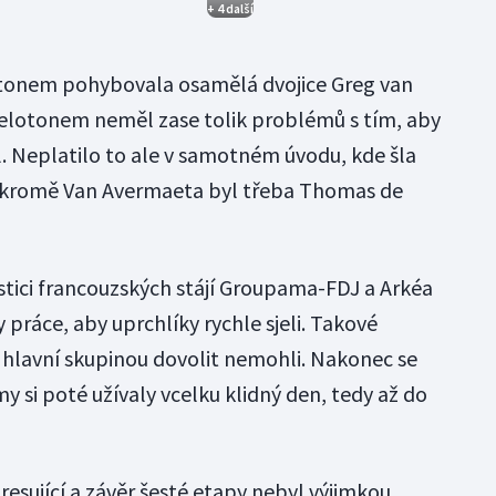
+ 4 další
otonem pohybovala osamělá dvojice Greg van
elotonem neměl zase tolik problémů s tím, aby
 Neplatilo to ale v samotném úvodu, kde šla
íž kromě Van Avermaeta byl třeba Thomas de
tici francouzských stájí Groupama-FDJ a Arkéa
 práce, aby uprchlíky rychle sjeli. Takové
d hlavní skupinou dovolit nemohli. Nakonec se
my si poté užívaly vcelku klidný den, tedy až do
resující a závěr šesté etapy nebyl výjimkou.