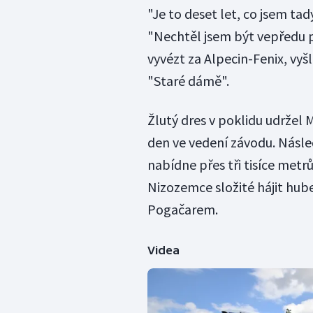
"Je to deset let, co jsem tad
"Nechtěl jsem být vepředu př
vyvézt za Alpecin-Fenix, vyšl
"Staré dámě".
Žlutý dres v poklidu udržel 
den ve vedení závodu. Násled
nabídne přes tři tisíce metr
Nizozemce složité hájit hub
Pogačarem.
Videa