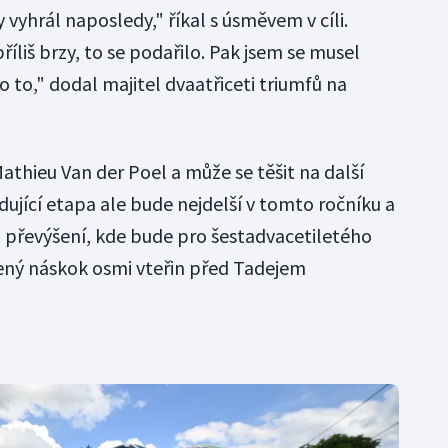
y vyhrál naposledy," říkal s úsměvem v cíli.
íliš brzy, to se podařilo. Pak jsem se musel
o to," dodal majitel dvaatřiceti triumfů na
Mathieu Van der Poel a může se těšit na další
ující etapa ale bude nejdelší v tomto ročníku a
ů převýšení, kde bude pro šestadvacetiletého
ený náskok osmi vteřin před Tadejem