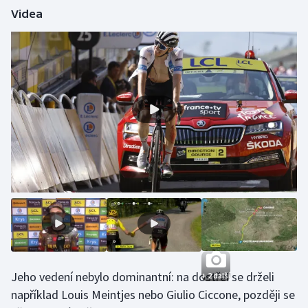
Videa
Olympijské hry
Parasport
Plavání
Plážový volejbal
Ragby
Rychlobruslení
Rychlostní kanoistika
Short track
Jeho vedení nebylo dominantní: na dostřel se drželi
+ 2 další
Sportovní střelba
například Louis Meintjes nebo Giulio Ciccone, později se