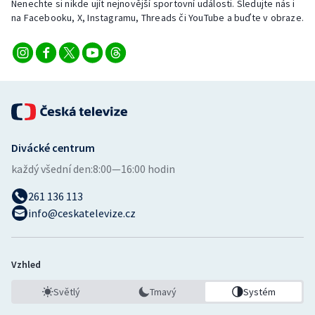
Nenechte si nikde ujít nejnovější sportovní události. Sledujte nás i
na Facebooku, X, Instagramu, Threads či YouTube a buďte v obraze.
Divácké centrum
každý všední den:
8:00—16:00 hodin
261 136 113
info@ceskatelevize.cz
Vzhled
Světlý
Tmavý
Systém