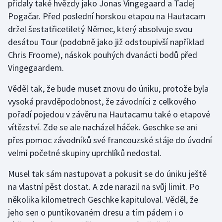
přidaly také hvězdy jako Jonas Vingegaard a Tadej
Stolní tenis
Pogačar. Před poslední horskou etapou na Hautacam
držel šestatřicetiletý Němec, který absolvuje svou
Triatlon
desátou Tour (podobně jako již odstoupivší například
Chris Froome), náskok pouhých dvanácti bodů před
Veslování
Vingegaardem.
Vodní slalom
Věděl tak, že bude muset znovu do úniku, protože byla
vysoká pravděpodobnost, že závodníci z celkového
Volejbal
pořadí pojedou v závěru na Hautacamu také o etapové
Ostatní
vítězství. Zde se ale nacházel háček. Geschke se ani
přes pomoc závodníků své francouzské stáje do úvodní
velmi početné skupiny uprchlíků nedostal.
Musel tak sám nastupovat a pokusit se do úniku ještě
na vlastní pěst dostat. A zde narazil na svůj limit. Po
několika kilometrech Geschke kapituloval. Věděl, že
jeho sen o puntíkovaném dresu a tím pádem i o