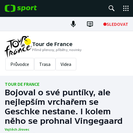
POPULÁRNÍ
SLEDOVAT
Fotbal
Tour de France
Přímé přenosy, příběhy, novinky
Hokej
Průvodce
Trasa
Videa
Tenis
Atletika
TOUR DE FRANCE
Bojoval o své puntíky, ale
Cyklistika
nejlepším vrchařem se
DALŠÍ SPORTY
Geschke nestane. I kolem
něho se prohnal Vingegaard
Americký fotbal
NEPŘEHLÉDNĚTE
Vojtěch Jírovec