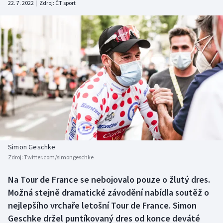
22. 7. 2022
|
Zdroj:
ČT sport
Baseball a softbal
Soutěže
Basketbal
Historické návraty
Biatlon
Aplikace ČT sport
Boby a skeleton
AZ kvíz
Box
Curling
Simon Geschke
Dostihy
Zdroj:
Twitter.com/simongeschke
Florbal
Na Tour de France se nebojovalo pouze o žlutý dres.
Možná stejně dramatické závodění nabídla soutěž o
Futsal
nejlepšího vrchaře letošní Tour de France. Simon
Geschke držel puntíkovaný dres od konce deváté
Golf