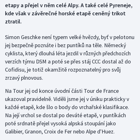
etapy a přejel v něm celé Alpy. A také celé Pyreneje,
kde však v závěrečné horské etapě ceněný trikot
Gymnastika
ztratil.
Házená
Simon Geschke není typem velké hvězdy, byť v pelotonu
Jezdectví
jej bezpečně poznáte i bez puntíků na těle. Německý
cyklista, který dlouhá léta jezdil v různých předchozích
Judo
verzích týmu DSM a poté se přes stáj CCC dostal až do
Cofidisu, je totiž okamžitě rozpoznatelný pro svůj
Krasobruslení
zrzavý plnovous.
Lezení
Na Tour jej od konce úvodní části Tour de France
ukazoval pravidelně. Viděli jsme jej v úniku prakticky v
Lyže a snowboard
každé etapě, kde šlo o body do vrchařské klasifikace.
Na její vrchol se dostal po deváté etapě, v puntíkách
Moderní pětiboj
poté srdnatě přejel vysoká alpská stoupání jako
Galibier, Granon, Croix de Fer nebo Alpe d'Huez.
Motorsport