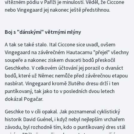
vítězném pódiu v Paříži je minulostí. Věděl, že Ciccone
nebo Vingegaard jej nakonec ještě předstihnou.
Boj s "dánskými" větrnými mlýny
A tak se také stalo. Ital Ciccone sice uvadl, ovšem
Vingegaard na závěrečném Hautacamu "přejel" všechny
soupeře a nakonec ziskem dvaceti bodů přeskočil
Geschkeho. V celkovém účtování jej porazil o dvanáct
bodů, které už Němec nemůže před závěrečnou etapou
nasbírat. Vingegaard kromě žlutého dresu drží i ten
puntíkovaný, tak jako to v posledních dvou letech
dokázal Pogačar.
Geschke to v cíli opakal. Jak poznamenal cyklistický
historik David Guénel, i když nebyl nejlepším vrchařem
závodu, byl rozhodně tím, kdo o puntíkovaný dres stál