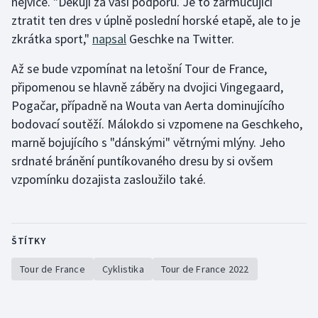
nejvíce. "Děkuji za vaši podporu. Je to zarmucující
ztratit ten dres v úplně poslední horské etapě, ale to je
zkrátka sport,"
napsal
Geschke na Twitter.
Až se bude vzpomínat na letošní Tour de France,
připomenou se hlavně záběry na dvojici Vingegaard,
Pogačar, případně na Wouta van Aerta dominujícího
bodovací soutěží. Málokdo si vzpomene na Geschkeho,
marně bojujícího s "dánskými" větrnými mlýny. Jeho
srdnaté bránění puntíkovaného dresu by si ovšem
vzpomínku dozajista zasloužilo také.
ŠTÍTKY
Tour de France
Cyklistika
Tour de France 2022