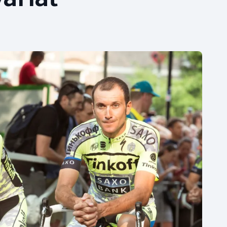
Moderní pětiboj
Triatlon
Motorsport
Veslování
Olympijské hry
Vodní slalom
Parasport
Volejbal
Plavání
Ostatní
Plážový volejbal