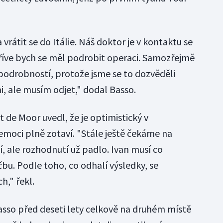
 vrátit se do Itálie. Náš doktor je v kontaktu se
ejdříve bych se měl podrobit operaci. Samozřejmě
podrobností, protože jsme se to dozvěděli
, ale musím odjet," dodal Basso.
 de Moor uvedl, že je optimistický v
emoci plně zotaví. "Stále ještě čekáme na
, ale rozhodnutí už padlo. Ivan musí co
čbu. Podle toho, co odhalí výsledky, se
h," řekl.
asso před deseti lety celkově na druhém místě