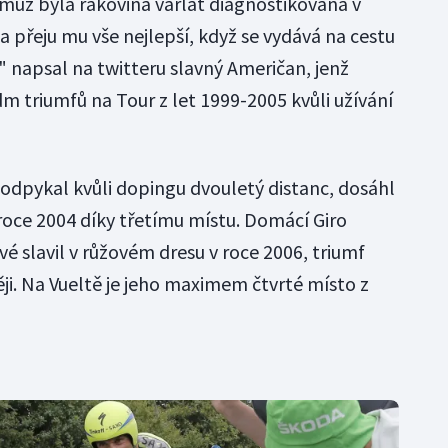
už byla rakovina varlat diagnostikována v
a přeju mu vše nejlepší, když se vydává na cestu
 napsal na twitteru slavný Američan, jenž
m triumfů na Tour z let 1999-2005 kvůli užívání
 odpykal kvůli dopingu dvouletý distanc, dosáhl
 roce 2004 díky třetímu místu. Domácí Giro
vé slavil v růžovém dresu v roce 2006, triumf
ji. Na Vueltě je jeho maximem čtvrté místo z