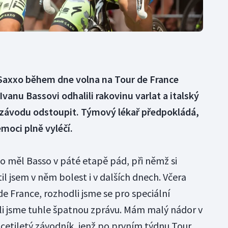
-Saxxo během dne volna na Tour de France
vanu Bassovi odhalili rakovinu varlat a italský
 závodu odstoupit. Týmový lékař předpokládá,
moci plně vyléčí.
co měl Basso v páté etapě pád, při němž si
til jsem v něm bolest i v dalších dnech. Včera
de France, rozhodli jsme se pro speciální
tili jsme tuhle špatnou zprávu. Mám malý nádor v
icetiletý závodník, jenž po prvním týdnu Tour