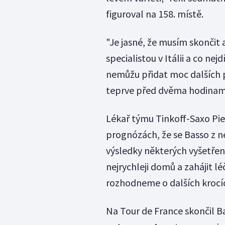
figuroval na 158. místě.
"Je jasné, že musím skončit a
specialistou v Itálii a co n
nemůžu přidat moc dalších 
teprve před dvěma hodinami
Lékař týmu Tinkoff-Saxo Piet
prognózách, že se Basso z n
výsledky některých vyšetření
nejrychleji domů a zahájit lé
rozhodneme o dalších krocíc
Na Tour de France skončil B