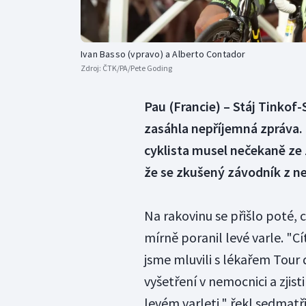
Ivan Basso (vpravo) a Alberto Contador
Zdroj:
ČTK/PA/Pete Goding
Pau (Francie) – Stáj Tinkof
zasáhla nepříjemná zpráva. I
cyklista musel nečekaně ze
že se zkušený závodník z ne
Na rakovinu se přišlo poté, 
mírně poranil levé varle. "Cí
jsme mluvili s lékařem Tour 
vyšetření v nemocnici a zjis
levém varleti," řekl sedmatř