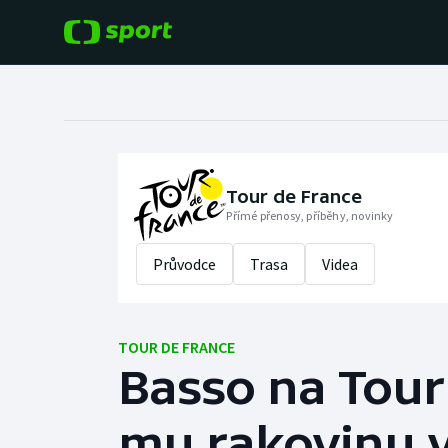
POPULÁRNÍ
DALŠÍ SPORTY
Fotbal
Americký fotbal
Hokej
Baseball a softbal
Tour de France
Přímé přenosy, příběhy, novinky
Tenis
Basketbal
Průvodce
Trasa
Videa
Atletika
Biatlon
Cyklistika
TOUR DE FRANCE
Boby a skeleton
Basso na Tour 
Box
mu rakovinu v