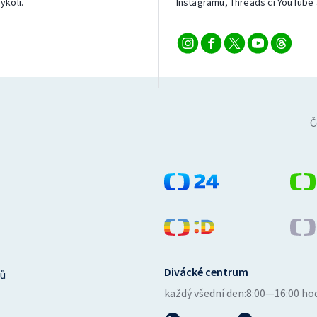
ykoli.
Instagramu, Threads či YouTube 
Č
Divácké centrum
ů
každý všední den:
8:00—16:00 ho