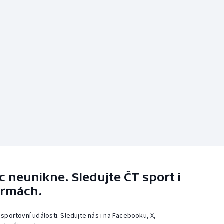
 neunikne. Sledujte ČT sport i
ormách.
 sportovní události. Sledujte nás i na Facebooku, X,