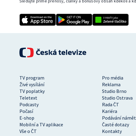
Sledujte přímé přenosy, články a bonusový obsah kdekoli a kd
TV program
Pro média
Živé vysílání
Reklama
TV poplatky
Studio Brno
Teletext
Studio Ostrava
Podcasty
Rada ČT
Počasí
Kariéra
E-shop
Podávání námět
Mobilní a TV aplikace
Časté dotazy
Vše o ČT
Kontakty