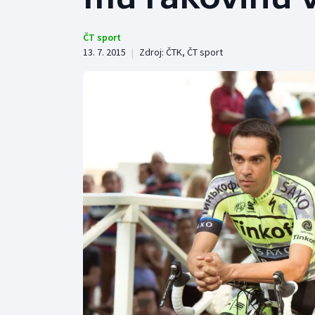
Curling
Dostihy
ČT sport
13. 7. 2015
|
Zdroj:
ČTK
,
ČT sport
Florbal
Futsal
Golf
Gymnastika