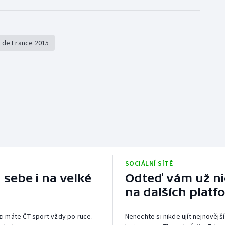
 de France 2015
SOCIÁLNÍ SÍTĚ
 sebe i na velké
Odteď vám už nic
na dalších platf
izi máte ČT sport vždy po ruce.
Nenechte si nikde ujít nejnovější