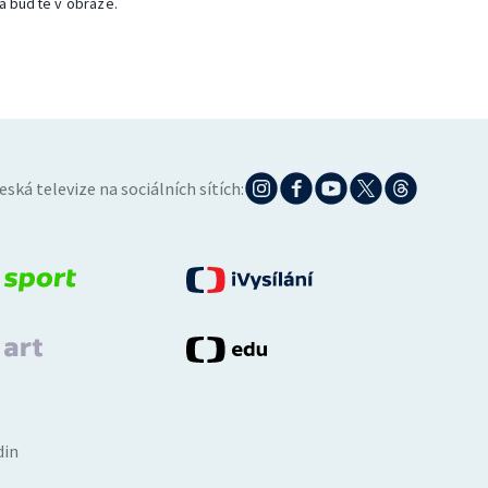
a buďte v obraze.
eská televize na sociálních sítích:
din