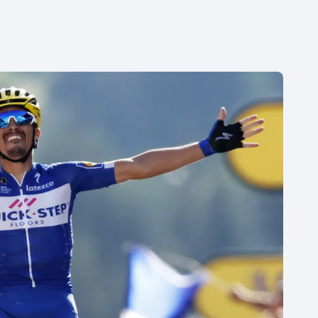
Moderní pětiboj
Triatlon
Motorsport
Veslování
Olympijské hry
Vodní slalom
Parasport
Volejbal
Plavání
Ostatní
Plážový volejbal