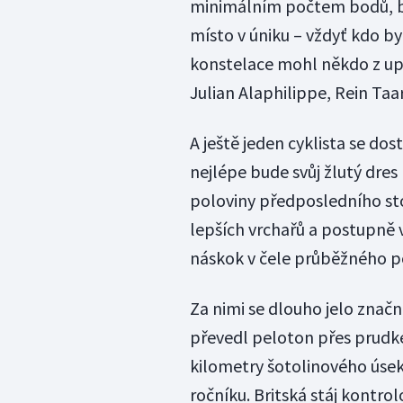
minimálním počtem bodů, by
místo v úniku – vždyť kdo by
konstelace mohl někdo z uprc
Julian Alaphilippe, Rein Taa
A ještě jeden cyklista se do
nejlépe bude svůj žlutý dres 
poloviny předposledního st
lepších vrchařů a postupně v
náskok v čele průběžného p
Za nimi se dlouho jelo znač
převedl peloton přes prudké
kilometry šotolinového úse
ročníku. Britská stáj kontr