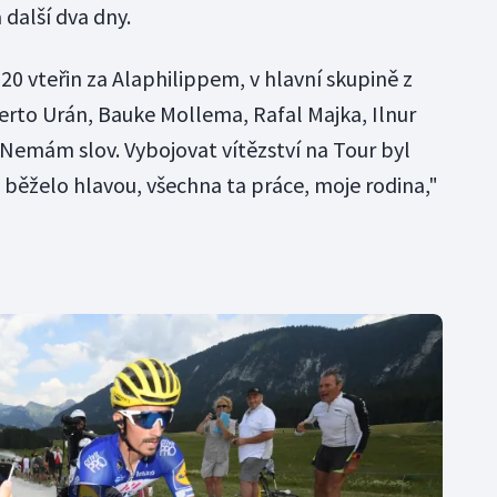
 další dva dny.
a 20 vteřin za Alaphilippem, v hlavní skupině z
erto Urán, Bauke Mollema, Rafal Majka, Ilnur
Nemám slov. Vybojovat vítězství na Tour byl
 běželo hlavou, všechna ta práce, moje rodina,"