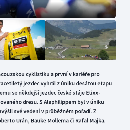
ncouzskou cyklistiku a první v kariéře pro
vacetiletý jezdec vyhrál z úniku desátou etapu
mu se někdejší jezdec české stáje Etixx-
ovaného dresu. S Alaphilippem byl v úniku
výšil své vedení v průběžném pořadí. Z
goberto Urán, Bauke Mollema či Rafal Majka.