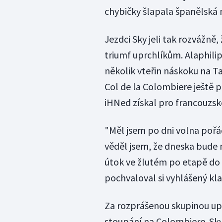
chybičky šlapala španělská 
Jezdci Sky jeli tak rozvážn
triumf uprchlíkům. Alaphili
několik vteřin náskoku na T
Col de la Colombiere ještě 
iHNed získal pro francouzské
"Měl jsem po dni volna pořá
věděl jsem, že dneska bude 
útok ve žlutém po etapě do
pochvaloval si vyhlášený kla
Za rozprášenou skupinou upr
stoupání na Colombiere. Sky