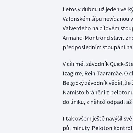
Letos v dubnu už jeden velký
Valonském šípu nevídanou vě
Valverdeho na cílovém stoup
Armand-Montrond slavit znovu
předposledním stoupání na
V cíli měl závodník Quick-St
Izagirre, Rein Taaramäe. O c
Belgický závodník věděl, že ž
Namísto bránění z pelotonu 
do úniku, z něhož odpadl a
I tak ovšem ještě navýšil sv
půl minuty. Peloton kontrol