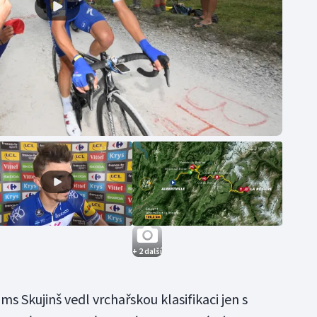
+ 2 další
s Skujinš vedl vrchařskou klasifikaci jen s