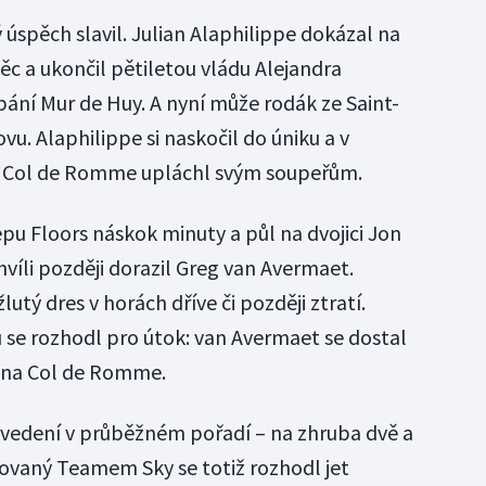
 úspěch slavil. Julian Alaphilippe dokázal na
c a ukončil pětiletou vládu Alejandra
ání Mur de Huy. A nyní může rodák ze Saint-
. Alaphilippe si naskočil do úniku a v
 Col de Romme upláchl svým soupeřům.
epu Floors náskok minuty a půl na dvojici Jon
hvíli později dorazil Greg van Avermaet.
lutý dres v horách dříve či později ztratí.
se rozhodl pro útok: van Avermaet se dostal
ž na Col de Romme.
é vedení v průběžném pořadí – na zhruba dvě a
ovaný Teamem Sky se totiž rozhodl jet