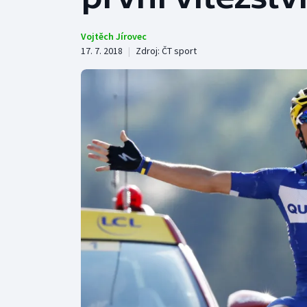
Curling
Dostihy
Vojtěch Jírovec
17. 7. 2018
|
Zdroj:
ČT sport
Florbal
Futsal
Golf
Gymnastika