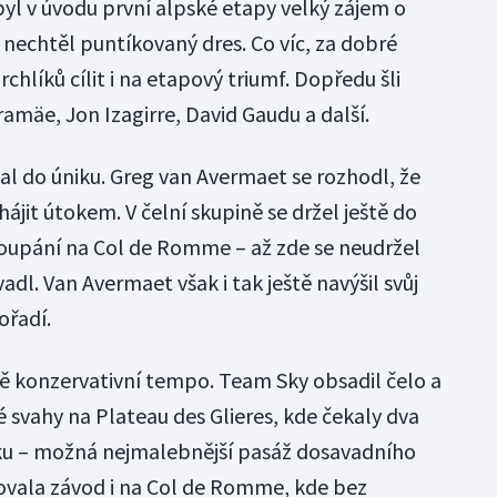
l v úvodu první alpské etapy velký zájem o
 nechtěl puntíkovaný dres. Co víc, za dobré
hlíků cílit i na etapový triumf. Dopředu šli
ramäe, Jon Izagirre, David Gaudu a další.
stal do úniku. Greg van Avermaet se rozhodl, že
hájit útokem. V čelní skupině se držel ještě do
oupání na Col de Romme – až zde se neudržel
adl. Van Avermaet však i tak ještě navýšil svůj
ořadí.
ně konzervativní tempo. Team Sky obsadil čelo a
 svahy na Plateau des Glieres, kde čekaly dva
ku – možná nejmalebnější pasáž dosavadního
olovala závod i na Col de Romme, kde bez