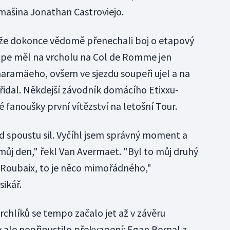
mašina Jonathan Castroviejo.
ě, že dokonce vědomě přenechali boj o etapový
ppe měl na vrcholu na Col de Romme jen
aaramäeho, ovšem ve sjezdu soupeři ujel a na
přidal. Někdejší závodník domácího Etixxu-
 fanoušky první vítězství na letošní Tour.
d spoustu sil. Vyčíhl jsem správný moment a
můj den," řekl Van Avermaet. "Byl to můj druhý
 Roubaix, to je něco mimořádného,"
sikář.
chlíků se tempo začalo jet až v závěru
 ale nepřipustilo překvapení: Egan Bernal z