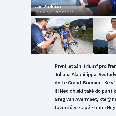
Julian Alaphilippe
Zdroj:
ČTK/AP/Christophe Ena
První letošní triumf pro fra
Juliana Alaphilippa. Šestad
do Le Grand-Bornand. Ke vše
iHNed oblékl také do puntík
Greg van Avermaet, který na
favoritů v etapě ztratili Ri