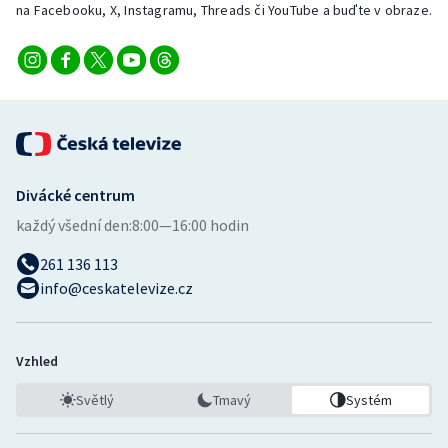
na Facebooku, X, Instagramu, Threads či YouTube a buďte v obraze.
Divácké centrum
každý všední den:
8:00—16:00 hodin
261 136 113
info@ceskatelevize.cz
Vzhled
Světlý
Tmavý
Systém