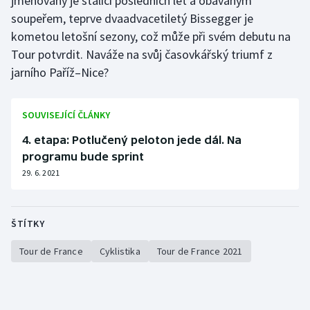
jmenovaný je stálicí posledních let a obávaným
soupeřem, teprve dvaadvacetiletý Bissegger je
kometou letošní sezony, což může při svém debutu na
Tour potvrdit. Naváže na svůj časovkářský triumf z
jarního Paříž–Nice?
SOUVISEJÍCÍ ČLÁNKY
4. etapa: Potlučený peloton jede dál. Na
programu bude sprint
29. 6. 2021
ŠTÍTKY
Tour de France
Cyklistika
Tour de France 2021