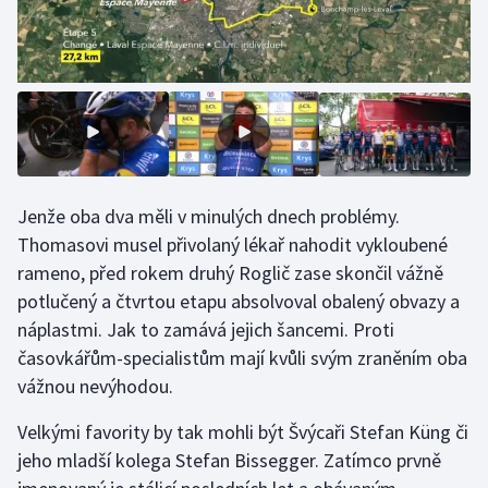
Stolní tenis
Triatlon
Veslování
Vodní slalom
Jenže oba dva měli v minulých dnech problémy.
Volejbal
Thomasovi musel přivolaný lékař nahodit vykloubené
rameno, před rokem druhý Roglič zase skončil vážně
Ostatní
potlučený a čtvrtou etapu absolvoval obalený obvazy a
náplastmi. Jak to zamává jejich šancemi. Proti
časovkářům-specialistům mají kvůli svým zraněním oba
vážnou nevýhodou.
Velkými favority by tak mohli být Švýcaři Stefan Küng či
jeho mladší kolega Stefan Bissegger. Zatímco prvně