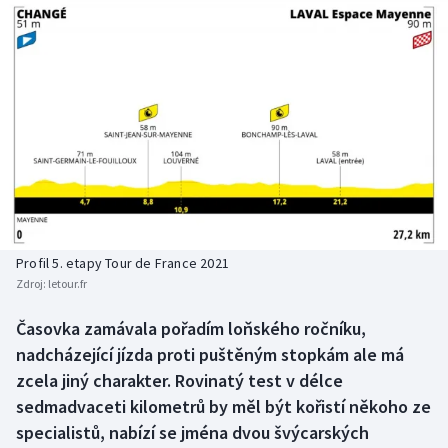
Baseball a softbal
Soutěže
Basketbal
Historické návraty
Biatlon
Aplikace ČT sport
Boby a skeleton
AZ kvíz
Box
Curling
Profil 5. etapy Tour de France 2021
Zdroj:
letour.fr
Dostihy
Časovka zamávala pořadím loňského ročníku,
Florbal
nadcházející jízda proti puštěným stopkám ale má
zcela jiný charakter. Rovinatý test v délce
Futsal
sedmadvaceti kilometrů by měl být kořistí někoho ze
specialistů, nabízí se jména dvou švýcarských
Golf