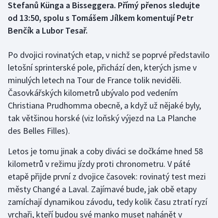
Stefanů Künga a Bisseggera. Přímý přenos sledujte
od 13:50, spolu s Tomášem Jílkem komentují Petr
Gymnastika
Benčík a Lubor Tesař.
Házená
Po dvojici rovinatých etap, v nichž se poprvé představilo
letošní sprinterské pole, přichází den, kterých jsme v
Jezdectví
minulých letech na Tour de France tolik neviděli.
Časovkářských kilometrů ubývalo pod vedením
Judo
Christiana Prudhomma obecně, a když už nějaké byly,
Krasobruslení
tak většinou horské (viz loňský výjezd na La Planche
des Belles Filles).
Lezení
Letos je tomu jinak a coby diváci se dočkáme hned 58
Lyže a snowboard
kilometrů v režimu jízdy proti chronometru. V páté
etapě přijde první z dvojice časovek: rovinatý test mezi
Moderní pětiboj
městy Changé a Laval. Zajímavé bude, jak obě etapy
zamíchají dynamikou závodu, tedy kolik času ztratí ryzí
Motorsport
vrchaři, kteří budou své manko muset nahánět v