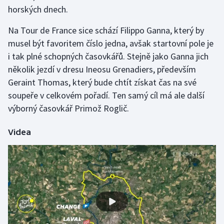
horských dnech.
Olympijské hry
Na Tour de France sice schází Filippo Ganna, který by
Parasport
musel být favoritem číslo jedna, avšak startovní pole je
i tak plné schopných časovkářů. Stejně jako Ganna jich
Plavání
několik jezdí v dresu Ineosu Grenadiers, především
Geraint Thomas, který bude chtít získat čas na své
Plážový volejbal
soupeře v celkovém pořadí. Ten samý cíl má ale další
výborný časovkář Primož Roglič.
Ragby
Videa
Rychlobruslení
Rychlostní kanoistika
Short track
Sportovní střelba