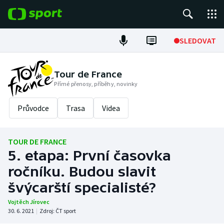
POPULÁRNÍ
SLEDOVAT
Fotbal
Tour de France
Přímé přenosy, příběhy, novinky
Hokej
Průvodce
Trasa
Videa
Tenis
Atletika
TOUR DE FRANCE
5. etapa: První časovka
Cyklistika
ročníku. Budou slavit
DALŠÍ SPORTY
švýcarští specialisté?
Vojtěch Jírovec
Americký fotbal
NEPŘEHLÉDNĚTE
30. 6. 2021
|
Zdroj:
ČT sport