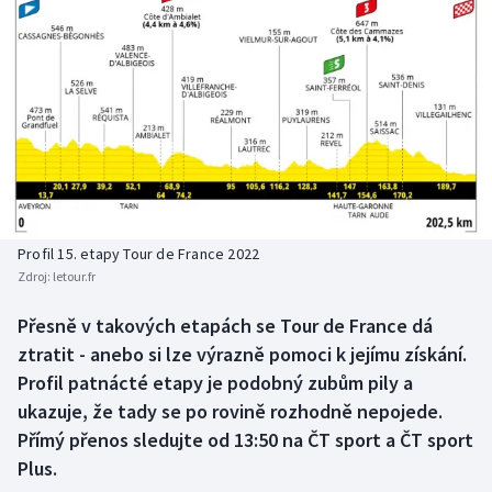
Atletika
Soutěže
Baseball a softbal
Historické návraty
Basketbal
Aplikace ČT sport
Biatlon
AZ kvíz
Boby a skeleton
Profil 15. etapy Tour de France 2022
Box
Zdroj:
letour.fr
Přesně v takových etapách se Tour de France dá
Curling
ztratit - anebo si lze výrazně pomoci k jejímu získání.
Profil patnácté etapy je podobný zubům pily a
Cyklistika
ukazuje, že tady se po rovině rozhodně nepojede.
Dostihy
Přímý přenos sledujte od 13:50 na ČT sport a ČT sport
Plus.
Florbal