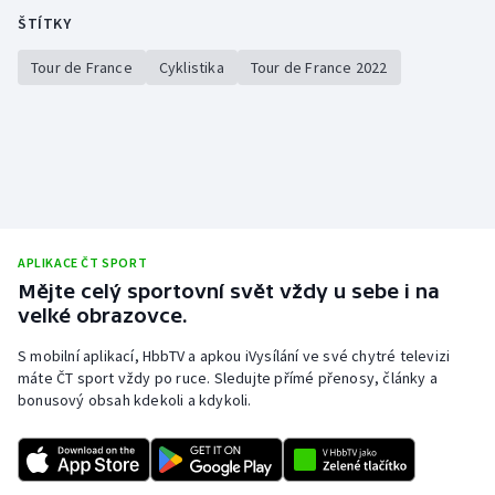
Short track
ŠTÍTKY
Sportovní střelba
Tour de France
Cyklistika
Tour de France 2022
Stolní tenis
Triatlon
Veslování
APLIKACE ČT SPORT
Vodní slalom
Mějte celý sportovní svět vždy u sebe i na
velké obrazovce.
Volejbal
S mobilní aplikací, HbbTV a apkou iVysílání ve své chytré televizi
máte ČT sport vždy po ruce. Sledujte přímé přenosy, články a
Ostatní
bonusový obsah kdekoli a kdykoli.