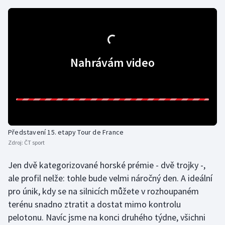
Futsal
Golf
Nahrávám video
Gymnastika
Házená
Jezdectví
Představení 15. etapy Tour de France
Judo
Zdroj:
ČT sport
Jen dvě kategorizované horské prémie - dvě trojky -,
Krasobruslení
ale profil nelže: tohle bude velmi náročný den. A ideální
pro únik, kdy se na silnicích můžete v rozhoupaném
Lezení
terénu snadno ztratit a dostat mimo kontrolu
Lyže a snowboard
pelotonu. Navíc jsme na konci druhého týdne, všichni