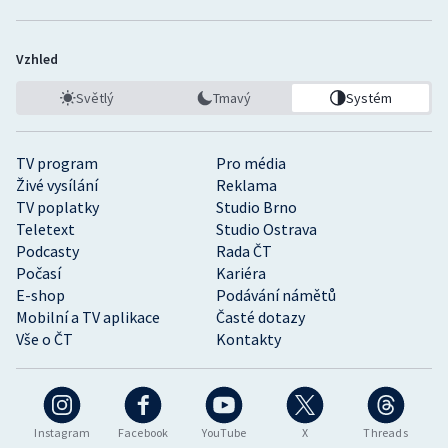
Vzhled
Světlý
Tmavý
Systém
TV program
Pro média
Živé vysílání
Reklama
TV poplatky
Studio Brno
Teletext
Studio Ostrava
Podcasty
Rada ČT
Počasí
Kariéra
E-shop
Podávání námětů
Mobilní a TV aplikace
Časté dotazy
Vše o ČT
Kontakty
Instagram
Facebook
YouTube
X
Threads