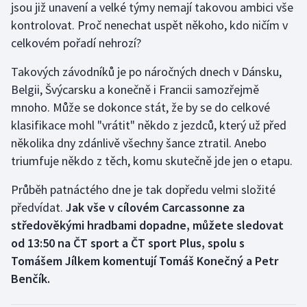
jsou již unavení a velké týmy nemají takovou ambici vše
Moderní pětiboj
kontrolovat. Proč nenechat uspět někoho, kdo ničím v
celkovém pořadí nehrozí?
Motorsport
Takových závodníků je po náročných dnech v Dánsku,
Olympijské hry
Belgii, Švýcarsku a konečně i Francii samozřejmě
mnoho. Může se dokonce stát, že by se do celkové
Parasport
klasifikace mohl "vrátit" někdo z jezdců, který už před
několika dny zdánlivě všechny šance ztratil. Anebo
Plavání
triumfuje někdo z těch, komu skutečně jde jen o etapu.
Plážový volejbal
Průběh patnáctého dne je tak dopředu velmi složité
předvídat.
Jak vše v cílovém Carcassonne za
Ragby
středověkými hradbami dopadne, můžete sledovat
od 13:50 na ČT sport a ČT sport Plus, spolu s
Rychlobruslení
Tomášem Jílkem komentují Tomáš Konečný a Petr
Benčík.
Rychlostní kanoistika