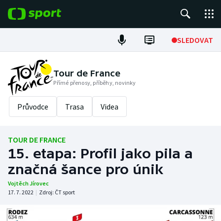
POPULÁRNÍ
SLEDOVAT
ME v atletice
Tour de France
Přímé přenosy, příběhy, novinky
ME v plavání
Průvodce
Trasa
Videa
Fotbal
Hokej
TOUR DE FRANCE
15. etapa: Profil jako pila a
Tenis
značná šance pro únik
DALŠÍ SPORTY
Vojtěch Jírovec
17. 7. 2022
|
Zdroj:
ČT sport
Americký fotbal
NEPŘEHLÉDNĚTE