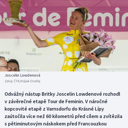
Baseball a softbal
Soutěže
Basketbal
Historické návraty
Biatlon
Aplikace ČT sport
Boby a skeleton
AZ kvíz
Box
Curling
Joscelin Lowdenová
Zdroj:
ČTK/Hájek Ondřej
Dostihy
Odvážný nástup Britky Joscelin Lowdenové rozhodl
Florbal
v závěrečné etapě Tour de Feminin. V náročné
kopcovité etapě z Varnsdorfu do Krásné Lípy
Futsal
zaútočila více než 60 kilometrů před cílem a zvítězila
s pětiminutovým náskokem před Francouzkou
Golf