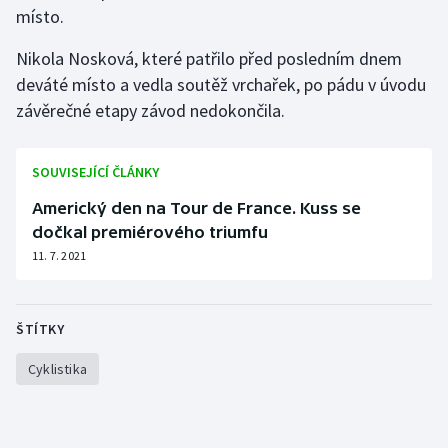
místo.
Olympijské hry
Nikola Nosková, které patřilo před posledním dnem
Parasport
deváté místo a vedla soutěž vrchařek, po pádu v úvodu
závěrečné etapy závod nedokončila.
Plavání
SOUVISEJÍCÍ ČLÁNKY
Plážový volejbal
Americký den na Tour de France. Kuss se
Ragby
dočkal premiérového triumfu
11. 7. 2021
Rychlobruslení
Rychlostní kanoistika
ŠTÍTKY
Short track
Cyklistika
Sportovní střelba