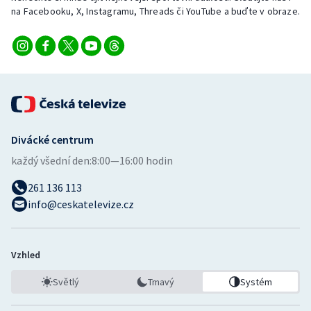
na Facebooku, X, Instagramu, Threads či YouTube a buďte v obraze.
Divácké centrum
každý všední den:
8:00—16:00 hodin
261 136 113
info@ceskatelevize.cz
Vzhled
Světlý
Tmavý
Systém