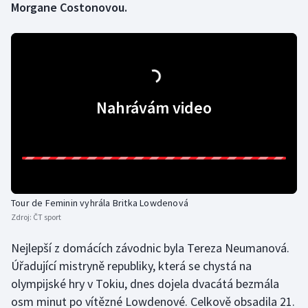
Morgane Costonovou.
Gymnastika
Házená
Jezdectví
Nahrávám video
Judo
Krasobruslení
Lezení
Tour de Feminin vyhrála Britka Lowdenová
Zdroj:
ČT sport
Lyže a snowboard
Nejlepší z domácích závodnic byla Tereza Neumanová.
Moderní pětiboj
Úřadující mistryně republiky, která se chystá na
olympijské hry v Tokiu, dnes dojela dvacátá bezmála
Motorsport
osm minut po vítězné Lowdenové. Celkově obsadila 21.