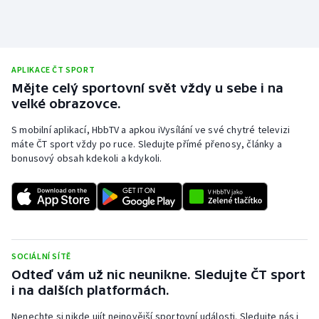
Stolní tenis
Triatlon
APLIKACE ČT SPORT
Veslování
Mějte celý sportovní svět vždy u sebe i na
velké obrazovce.
Vodní slalom
S mobilní aplikací, HbbTV a apkou iVysílání ve své chytré televizi
máte ČT sport vždy po ruce. Sledujte přímé přenosy, články a
Volejbal
bonusový obsah kdekoli a kdykoli.
Ostatní
SOCIÁLNÍ SÍTĚ
Odteď vám už nic neunikne. Sledujte ČT sport
i na dalších platformách.
Nenechte si nikde ujít nejnovější sportovní události. Sledujte nás i