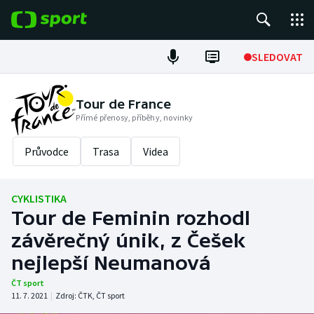
POPULÁRNÍ
SLEDOVAT
Fotbal
Tour de France
Přímé přenosy, příběhy, novinky
Hokej
Průvodce
Trasa
Videa
Tenis
Atletika
CYKLISTIKA
Tour de Feminin rozhodl
Cyklistika
závěrečný únik, z Češek
DALŠÍ SPORTY
nejlepší Neumanová
ČT sport
Americký fotbal
NEPŘEHLÉDNĚTE
11. 7. 2021
|
Zdroj:
ČTK
,
ČT sport