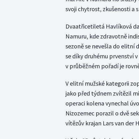
svoji chytrost, zkušenosti a 
Dvaatřicetiletá Havlíková d
Namuru, kde zdravotně indi
sezoně se nevešla do elitní 
se díky druhému prvenství v 
v průběžném pořadí je rovně
V elitní mužské kategorii z
jako před týdnem zvítězil mi
operaci kolena vynechal úvod
Nizozemec porazil o dvě sek
vítězův krajan Lars van der H