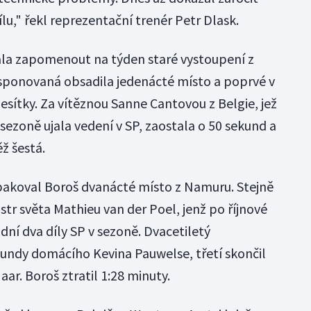
sílu," řekl reprezentační trenér Petr Dlask.
ala zapomenout na týden staré vystoupení z
sponovaná obsadila jedenácté místo a poprvé v
desítky. Za vítěznou Sanne Cantovou z Belgie, jež
sezoně ujala vedení v SP, zaostala o 50 sekund a
ž šestá.
opakoval Boroš dvanácté místo z Namuru. Stejně
str světa Mathieu van der Poel, jenž po říjnové
ní dva díly SP v sezoně. Dvacetiletý
undy domácího Kevina Pauwelse, třetí skončil
aar. Boroš ztratil 1:28 minuty.