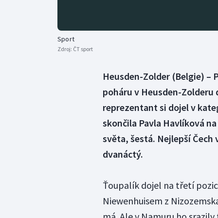
Sport
Zdroj:
ČT sport
Heusden-Zolder (Belgie) – P
poháru v Heusden-Zolderu d
reprezentant si dojel v kate
skončila Pavla Havlíková na
světa, šestá. Nejlepší Čech 
dvanáctý.
Ťoupalík dojel na třetí pozic
Niewenhuisem z Nizozemska.
má. Ale v Namuru ho srazily