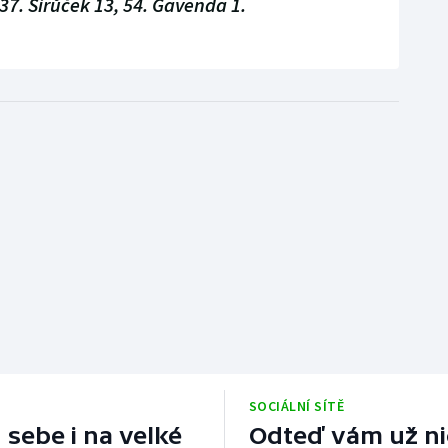
 37. Sirůček 13, 54. Gavenda 1.
SOCIÁLNÍ SÍTĚ
 sebe i na velké
Odteď vám už nic