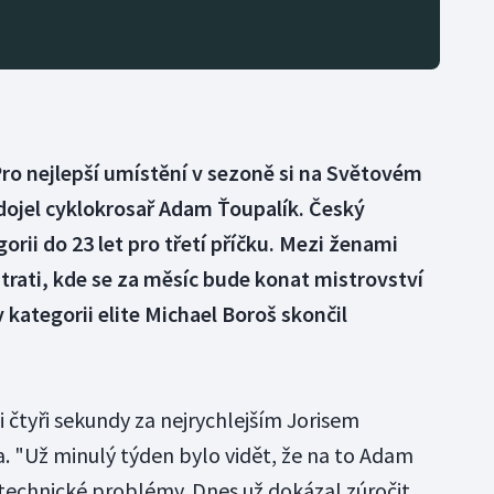
ro nejlepší umístění v sezoně si na Světovém
ojel cyklokrosař Adam Ťoupalík. Český
gorii do 23 let pro třetí příčku. Mezi ženami
 trati, kde se za měsíc bude konat mistrovství
v kategorii elite Michael Boroš skončil
i čtyři sekundy za nejrychlejším Jorisem
 "Už minulý týden bylo vidět, že na to Adam
 technické problémy. Dnes už dokázal zúročit