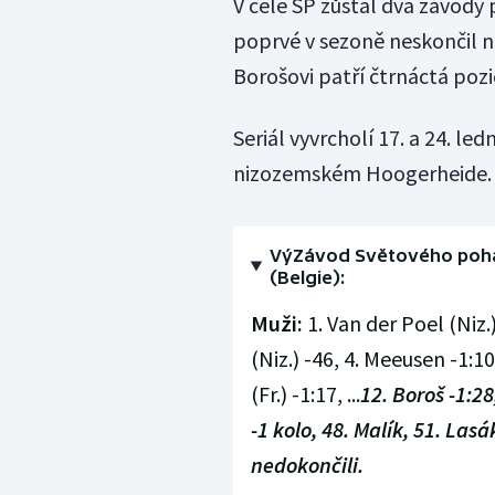
V čele SP zůstal dva závody
poprvé v sezoně neskončil 
Borošovi patří čtrnáctá pozi
Seriál vyvrcholí 17. a 24. l
nizozemském Hoogerheide.
VýZávod Světového pohá
(Belgie):
Muži:
1. Van der Poel (Niz.)
(Niz.) -46, 4. Meeusen -1:10
(Fr.) -1:17, ...
12. Boroš -1:28
-1 kolo, 48. Malík, 51. Las
nedokončili.