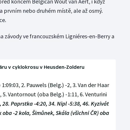
 před koncem Belgičan Wout van Aert, i když
na prvním nebo druhém místě, ale až osmý.
ce.
edna závody ve francouzském Ligniéres-en-Berry a
ru v cyklokrosu v Heusden-Zolderu
 1:09:03, 2. Pauwels (Belg.) -2, 3. Van der Haar
, 5. Vantornout (oba Belg.) -1:11, 6. Venturini
, 28. Paprstka -4:20, 34. Nipl -5:38, 46. Kyzivát
ák oba -2 kola, Šimůnek, Skála (všichni ČR) oba