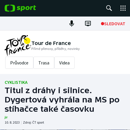
POPULÁRNÍ
SLEDOVAT
Fotbal
Tour de France
Přímé přenosy, příběhy, novinky
Hokej
Průvodce
Trasa
Videa
Tenis
Atletika
CYKLISTIKA
Titul z dráhy i silnice.
Cyklistika
Dygertová vyhrála na MS po
DALŠÍ SPORTY
stíhačce také časovku
jir
Americký fotbal
NEPŘEHLÉDNĚTE
10. 8. 2023
|
Zdroj:
ČT sport