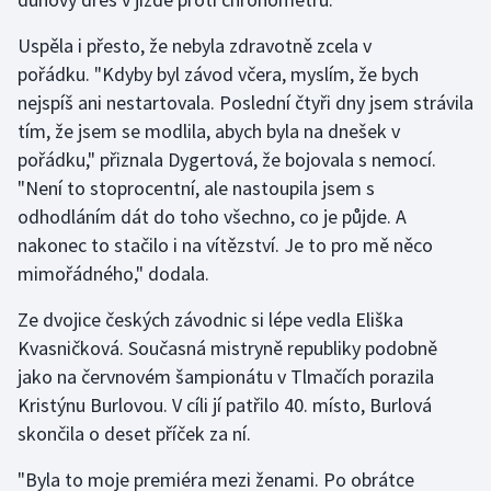
Uspěla i přesto, že nebyla zdravotně zcela v
pořádku. "Kdyby byl závod včera, myslím, že bych
nejspíš ani nestartovala. Poslední čtyři dny jsem strávila
tím, že jsem se modlila, abych byla na dnešek v
pořádku," přiznala Dygertová, že bojovala s nemocí.
"Není to stoprocentní, ale nastoupila jsem s
odhodláním dát do toho všechno, co je půjde. A
nakonec to stačilo i na vítězství. Je to pro mě něco
mimořádného," dodala.
Ze dvojice českých závodnic si lépe vedla Eliška
Kvasničková. Současná mistryně republiky podobně
jako na červnovém šampionátu v Tlmačích porazila
Kristýnu Burlovou. V cíli jí patřilo 40. místo, Burlová
skončila o deset příček za ní.
"Byla to moje premiéra mezi ženami. Po obrátce