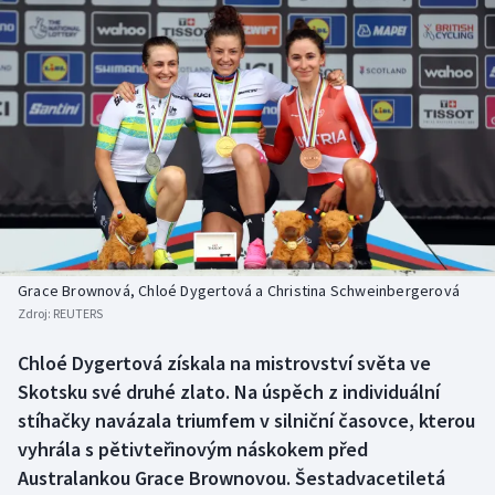
Baseball a softbal
Soutěže
Basketbal
Historické návraty
Biatlon
Aplikace ČT sport
Boby a skeleton
AZ kvíz
Box
Curling
Grace Brownová, Chloé Dygertová a Christina Schweinbergerová
Zdroj:
REUTERS
Dostihy
Chloé Dygertová získala na mistrovství světa ve
Florbal
Skotsku své druhé zlato. Na úspěch z individuální
stíhačky navázala triumfem v silniční časovce, kterou
Futsal
vyhrála s pětivteřinovým náskokem před
Australankou Grace Brownovou. Šestadvacetiletá
Golf