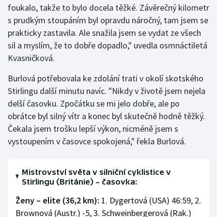
foukalo, takže to bylo docela těžké. Závěrečný kilometr
s prudkým stoupáním byl opravdu náročný, tam jsem se
prakticky zastavila. Ale snažila jsem se vydat ze všech
sil a myslím, že to dobře dopadlo," uvedla osmnáctiletá
Kvasničková.
Burlová potřebovala ke zdolání trati v okolí skotského
Stirlingu další minutu navíc. "Nikdy v životě jsem nejela
delší časovku. Zpočátku se mi jelo dobře, ale po
obrátce byl silný vítr a konec byl skutečně hodně těžký.
Čekala jsem trošku lepší výkon, nicméně jsem s
vystoupením v časovce spokojená," řekla Burlová.
Mistrovství světa v silniční cyklistice v
Stirlingu (Británie) – časovka:
Ženy – elite (36,2 km):
1. Dygertová (USA) 46:59, 2.
Brownová (Austr.) -5, 3. Schweinbergerová (Rak.)