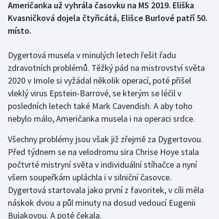
Američanka už vyhrála časovku na MS 2019. Eliška
Kvasničková dojela čtyřicátá, Elišce Burlové patří 50.
Gymnastika
místo.
Házená
Dygertová musela v minulých letech řešit řadu
zdravotních problémů. Těžký pád na mistrovství světa
Jezdectví
2020 v Imole si vyžádal několik operací, poté přišel
vleklý virus Epstein-Barrové, se kterým se léčil v
Judo
posledních letech také Mark Cavendish. A aby toho
Krasobruslení
nebylo málo, Američanka musela i na operaci srdce.
Všechny problémy jsou však již zřejmě za Dygertovou.
Lezení
Před týdnem se na velodromu sira Chrise Hoye stala
Lyže a snowboard
počtvrté mistryní světa v individuální stíhačce a nyní
všem soupeřkám upláchla i v silniční časovce.
Moderní pětiboj
Dygertová startovala jako první z favoritek, v cíli měla
náskok dvou a půl minuty na dosud vedoucí Eugenii
Motorsport
Bujakovou. A poté čekala.