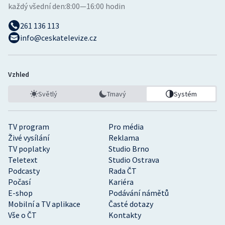
každý všední den:
8:00—16:00 hodin
261 136 113
info@ceskatelevize.cz
Vzhled
Světlý
Tmavý
Systém
TV program
Pro média
Živé vysílání
Reklama
TV poplatky
Studio Brno
Teletext
Studio Ostrava
Podcasty
Rada ČT
Počasí
Kariéra
E-shop
Podávání námětů
Mobilní a TV aplikace
Časté dotazy
Vše o ČT
Kontakty