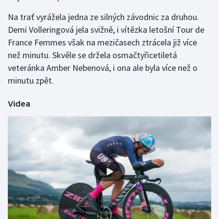
Olympijské hry
Na trať vyrážela jedna ze silných závodnic za druhou.
Demi Volleringová jela svižně, i vítězka letošní Tour de
Parasport
France Femmes však na mezičasech ztrácela již více
než minutu. Skvěle se držela osmačtyřicetiletá
Plavání
veteránka Amber Nebenová, i ona ale byla více než o
minutu zpět.
Plážový volejbal
Videa
Ragby
Rychlobruslení
Rychlostní kanoistika
Short track
Sportovní střelba