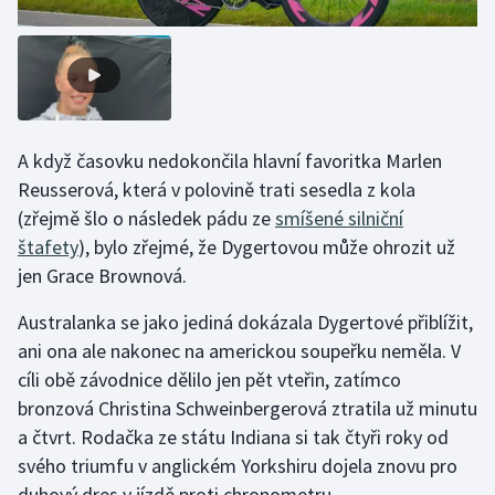
Stolní tenis
Triatlon
Veslování
A když časovku nedokončila hlavní favoritka Marlen
Vodní slalom
Reusserová, která v polovině trati sesedla z kola
(zřejmě šlo o následek pádu ze
smíšené silniční
Volejbal
štafety
), bylo zřejmé, že Dygertovou může ohrozit už
jen Grace Brownová.
Ostatní
Australanka se jako jediná dokázala Dygertové přiblížit,
ani ona ale nakonec na americkou soupeřku neměla. V
cíli obě závodnice dělilo jen pět vteřin, zatímco
bronzová Christina Schweinbergerová ztratila už minutu
a čtvrt. Rodačka ze státu Indiana si tak čtyři roky od
svého triumfu v anglickém Yorkshiru dojela znovu pro
duhový dres v jízdě proti chronometru.