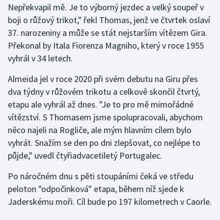
Nepřekvapil mě. Je to výborný jezdec a velký soupeř v
Olympijské hry
boji o růžový trikot," řekl Thomas, jenž ve čtvrtek oslaví
37. narozeniny a může se stát nejstarším vítězem Gira.
Parasport
Překonal by Itala Fiorenza Magniho, který v roce 1955
vyhrál v 34 letech.
Plavání
Almeida jel v roce 2020 při svém debutu na Giru přes
Plážový volejbal
dva týdny v růžovém trikotu a celkově skončil čtvrtý,
etapu ale vyhrál až dnes. "Je to pro mě mimořádné
Ragby
vítězství. S Thomasem jsme spolupracovali, abychom
něco najeli na Rogliče, ale mým hlavním cílem bylo
Rychlobruslení
vyhrát. Snažím se den po dni zlepšovat, co nejlépe to
půjde," uvedl čtyřiadvacetiletý Portugalec.
Rychlostní kanoistika
Po náročném dnu s pěti stoupáními čeká ve středu
Short track
peloton "odpočinková" etapa, během níž sjede k
Jaderskému moři. Cíl bude po 197 kilometrech v Caorle.
Sportovní střelba