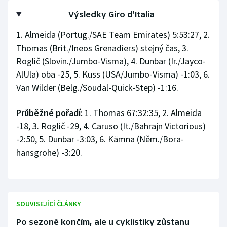
Stolní tenis
Výsledky Giro d'Italia
Triatlon
1. Almeida (Portug./SAE Team Emirates) 5:53:27, 2.
Thomas (Brit./Ineos Grenadiers) stejný čas, 3.
Veslování
Roglič (Slovin./Jumbo-Visma), 4. Dunbar (Ir./Jayco-
AlUla) oba -25, 5. Kuss (USA/Jumbo-Visma) -1:03, 6.
Vodní slalom
Van Wilder (Belg./Soudal-Quick-Step) -1:16.
Volejbal
Průběžné pořadí:
1. Thomas 67:32:35, 2. Almeida
-18, 3. Roglič -29, 4. Caruso (It./Bahrajn Victorious)
Ostatní
-2:50, 5. Dunbar -3:03, 6. Kämna (Něm./Bora-
hansgrohe) -3:20.
SOUVISEJÍCÍ ČLÁNKY
Po sezoně končím, ale u cyklistiky zůstanu