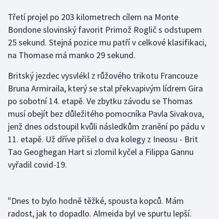
Třetí projel po 203 kilometrech cílem na Monte
Gymnastika
Bondone slovinský favorit Primož Roglič s odstupem
25 sekund. Stejná pozice mu patří v celkové klasifikaci,
Házená
na Thomase má manko 29 sekund.
Jezdectví
Britský jezdec vysvlékl z růžového trikotu Francouze
Bruna Armiraila, který se stal překvapivým lídrem Gira
Judo
po sobotní 14. etapě. Ve zbytku závodu se Thomas
musí obejít bez důležitého pomocníka Pavla Sivakova,
Krasobruslení
jenž dnes odstoupil kvůli následkům zranění po pádu v
11. etapě. Už dříve přišel o dva kolegy z Ineosu - Brit
Lezení
Tao Geoghegan Hart si zlomil kyčel a Filippa Gannu
Lyže a snowboard
vyřadil covid-19.
Moderní pětiboj
"Dnes to bylo hodně těžké, spousta kopců. Mám
Motorsport
radost, jak to dopadlo. Almeida byl ve spurtu lepší.