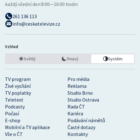
každý všední den:
8:00—16:00 hodin
261 136 113
info@ceskatelevize.cz
Vzhled
Světlý
Tmavý
Systém
TV program
Pro média
Živé vysílání
Reklama
TV poplatky
Studio Brno
Teletext
Studio Ostrava
Podcasty
Rada ČT
Počasí
Kariéra
E-shop
Podávání námětů
Mobilní a TV aplikace
Časté dotazy
Vše o ČT
Kontakty