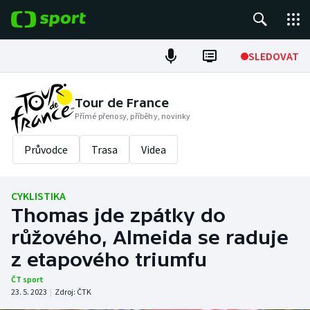
POPULÁRNÍ
SLEDOVAT
Fotbal
Tour de France
Přímé přenosy, příběhy, novinky
Hokej
Průvodce
Trasa
Videa
Tenis
Atletika
CYKLISTIKA
Thomas jde zpátky do
Cyklistika
růžového, Almeida se raduje
DALŠÍ SPORTY
z etapového triumfu
ČT sport
Americký fotbal
NEPŘEHLÉDNĚTE
23. 5. 2023
|
Zdroj:
ČTK