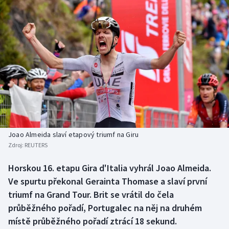
Baseball a softbal
Soutěže
Basketbal
Historické návraty
Biatlon
Aplikace ČT sport
Boby a skeleton
AZ kvíz
Box
Curling
Joao Almeida slaví etapový triumf na Giru
Zdroj:
REUTERS
Dostihy
Horskou 16. etapu Gira d'Italia vyhrál Joao Almeida.
Florbal
Ve spurtu překonal Gerainta Thomase a slaví první
triumf na Grand Tour. Brit se vrátil do čela
Futsal
průběžného pořadí, Portugalec na něj na druhém
místě průběžného pořadí ztrácí 18 sekund.
Golf