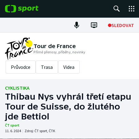
POPULÁRNÍ
SLEDOVAT
Fotbal
Tour de France
Přímé přenosy, příběhy, novinky
Hokej
Průvodce
Trasa
Videa
Tenis
Atletika
CYKLISTIKA
Thibau Nys vyhrál třetí etapu
Cyklistika
Tour de Suisse, do žlutého
DALŠÍ SPORTY
jde Bettiol
ČT sport
Americký fotbal
NEPŘEHLÉDNĚTE
11. 6. 2024
|
Zdroj:
ČT sport
,
ČTK