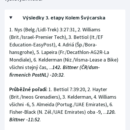
Stolní tenis
Triatlon
Výsledky 3. etapy Kolem Švýcarska
1. Nys (Belg./Lidl-Trek) 3:27:31, 2. Williams
Veslování
(Brit./Israel-Premier Tech), 3. Bettiol (It./EF
Education-EasyPost), 4. Adriá (Šp./Bora-
Vodní slalom
hansgrohe), 5. Lapeira (Fr./Decathlon-AG2R-La
Mondiale), 6. Kelderman (Niz./Visma-Lease a Bike)
Volejbal
všichni stejný čas, ...
142. Bittner (ČR/dsm-
Ostatní
firmenich PostNL) -10:32
.
Průběžné pořadí:
1. Bettiol 7:39:20, 2. Hayter
(Brit./Ineos Grenadiers), 3. Kelderman, 4. Williams
všichni -6, 5. Almeida (Portug./UAE Emirates), 6.
Fisher-Black (N. Zél./UAE Emirates) oba -9, ...
120.
Bittner -11:52
.