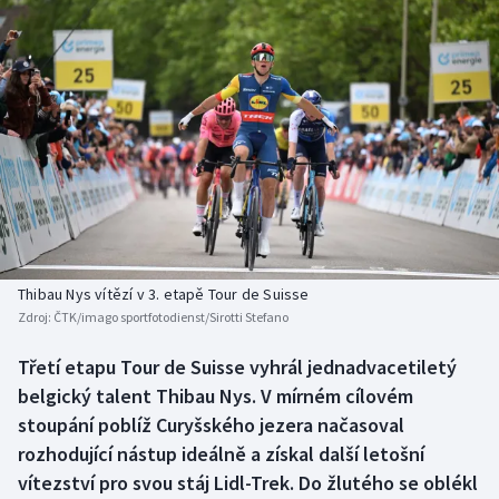
Baseball a softbal
Soutěže
Basketbal
Historické návraty
Biatlon
Aplikace ČT sport
Boby a skeleton
AZ kvíz
Box
Curling
Thibau Nys vítězí v 3. etapě Tour de Suisse
Zdroj:
ČTK/imago sportfotodienst/Sirotti Stefano
Dostihy
Třetí etapu Tour de Suisse vyhrál jednadvacetiletý
Florbal
belgický talent Thibau Nys. V mírném cílovém
stoupání poblíž Curyšského jezera načasoval
Futsal
rozhodující nástup ideálně a získal další letošní
vítezství pro svou stáj Lidl-Trek. Do žlutého se oblékl
Golf