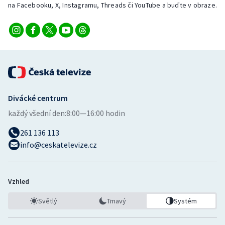
na Facebooku, X, Instagramu, Threads či YouTube a buďte v obraze.
Divácké centrum
každý všední den:
8:00—16:00 hodin
261 136 113
info@ceskatelevize.cz
Vzhled
Světlý
Tmavý
Systém