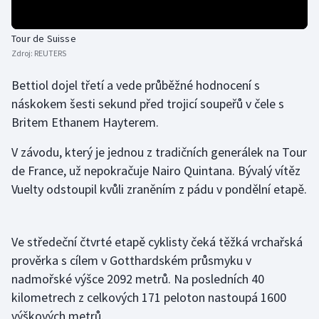
Olympijské hry
Tour de Suisse
Zdroj:
REUTERS
Parasport
Bettiol dojel třetí a vede průběžné hodnocení s
Plavání
náskokem šesti sekund před trojicí soupeřů v čele s
Britem Ethanem Hayterem.
Plážový volejbal
V závodu, který je jednou z tradičních generálek na Tour
Ragby
de France, už nepokračuje Nairo Quintana. Bývalý vítěz
Vuelty odstoupil kvůli zraněním z pádu v pondělní etapě.
Rychlobruslení
Rychlostní kanoistika
Ve středeční čtvrté etapě cyklisty čeká těžká vrchařská
prověrka s cílem v Gotthardském průsmyku v
Short track
nadmořské výšce 2092 metrů. Na posledních 40
Sportovní střelba
kilometrech z celkových 171 peloton nastoupá 1600
výškových metrů.