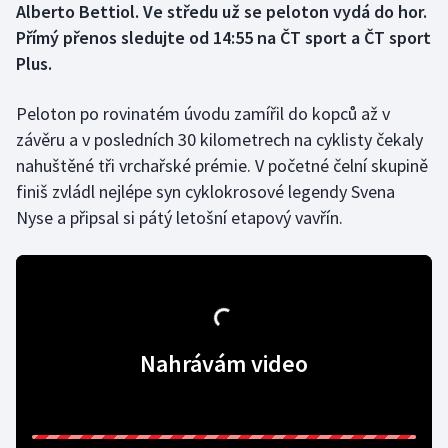
Alberto Bettiol. Ve středu už se peloton vydá do hor.
Přímý přenos sledujte od 14:55 na ČT sport a ČT sport
Gymnastika
Plus.
Házená
Peloton po rovinatém úvodu zamířil do kopců až v
závěru a v posledních 30 kilometrech na cyklisty čekaly
Jezdectví
nahuštěné tři vrchařské prémie. V početné čelní skupině
finiš zvládl nejlépe syn cyklokrosové legendy Svena
Judo
Nyse a připsal si pátý letošní etapový vavřín.
Krasobruslení
Lezení
Lyže a snowboard
Nahrávám video
Moderní pětiboj
Motorsport