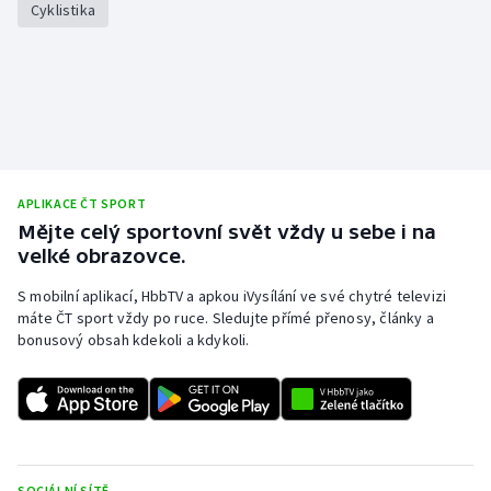
Cyklistika
Stolní tenis
Triatlon
Veslování
Vodní slalom
APLIKACE ČT SPORT
Volejbal
Mějte celý sportovní svět vždy u sebe i na
velké obrazovce.
Ostatní
S mobilní aplikací, HbbTV a apkou iVysílání ve své chytré televizi
máte ČT sport vždy po ruce. Sledujte přímé přenosy, články a
bonusový obsah kdekoli a kdykoli.
SOCIÁLNÍ SÍTĚ