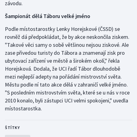
závodu.
Olympijské hry
Šampionát dělá Táboru velké jméno
Parasport
Podle místostarostky Lenky Horejskové (ČSSD) se
rovněž dá předpokládat, že by akce neskončila ziskem.
Plavání
"Takové věci samy o sobě většinou nejsou ziskové. Ale
zase přivedou turisty do Tábora a znamenají zisk pro
Plážový volejbal
ubytovací zařízení ve městě a širokém okolí," řekla
Ragby
Horejsková. Dodala, že UCI řadí Tábor dlouhodobě
mezi nejlepší adepty na pořádání mistrovství světa.
Rychlobruslení
Městu podle ní tato akce dělá v zahraničí velké jméno.
"S posledním mistrovstvím světa, které se u nás v roce
Rychlostní kanoistika
2010 konalo, byli zástupci UCI velmi spokojeni," uvedla
místostarostka.
Short track
Sportovní střelba
ŠTÍTKY