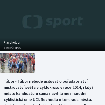
Baseball a softbal
Soutěže
Basketbal
Historické návraty
Biatlon
Aplikace ČT sport
Boby a skeleton
AZ kvíz
Placeholder
Zdroj:
ČT sport
Box
Curling
Dostihy
Tábor - Tábor nebude usilovat o pořadatelství
Florbal
mistrovství světa v cyklokrosu v roce 2014, i když
městu kandidaturu sama navrhla mezinárodní
Futsal
cyklistická unie UCI. Rozhodla o tom rada města.
Golf