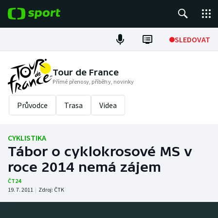
POPULÁRNÍ
SLEDOVAT
Fotbal
Tour de France
Přímé přenosy, příběhy, novinky
Hokej
Průvodce
Trasa
Videa
Tenis
Atletika
CYKLISTIKA
Tábor o cyklokrosové MS v
Cyklistika
roce 2014 nemá zájem
DALŠÍ SPORTY
ČT24
19. 7. 2011
|
Zdroj:
ČTK
Americký fotbal
NEPŘEHLÉDNĚTE