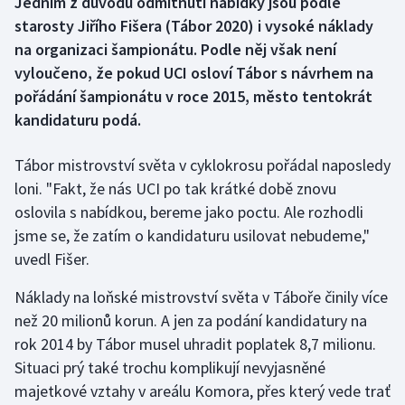
Jedním z důvodů odmítnutí nabídky jsou podle
starosty Jiřího Fišera (Tábor 2020) i vysoké náklady
Gymnastika
na organizaci šampionátu. Podle něj však není
vyloučeno, že pokud UCI osloví Tábor s návrhem na
Házená
pořádání šampionátu v roce 2015, město tentokrát
kandidaturu podá.
Jezdectví
Tábor mistrovství světa v cyklokrosu pořádal naposledy
Judo
loni. "Fakt, že nás UCI po tak krátké době znovu
oslovila s nabídkou, bereme jako poctu. Ale rozhodli
Krasobruslení
jsme se, že zatím o kandidaturu usilovat nebudeme,"
uvedl Fišer.
Lezení
Náklady na loňské mistrovství světa v Táboře činily více
Lyže a snowboard
než 20 milionů korun. A jen za podání kandidatury na
rok 2014 by Tábor musel uhradit poplatek 8,7 milionu.
Moderní pětiboj
Situaci prý také trochu komplikují nevyjasněné
Motorsport
majetkové vztahy v areálu Komora, přes který vede trať