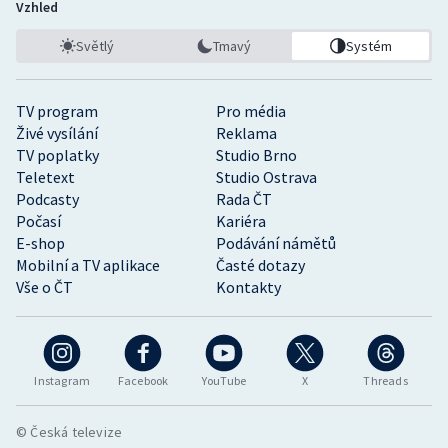
Vzhled
Světlý
Tmavý
Systém
TV program
Pro média
Živé vysílání
Reklama
TV poplatky
Studio Brno
Teletext
Studio Ostrava
Podcasty
Rada ČT
Počasí
Kariéra
E-shop
Podávání námětů
Mobilní a TV aplikace
Časté dotazy
Vše o ČT
Kontakty
Instagram
Facebook
YouTube
X
Threads
© Česká televize