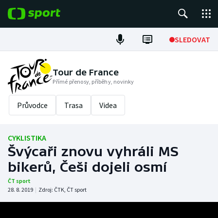
POPULÁRNÍ
SLEDOVAT
Fotbal
Tour de France
Přímé přenosy, příběhy, novinky
Hokej
Průvodce
Trasa
Videa
Tenis
Atletika
CYKLISTIKA
Švýcaři znovu vyhráli MS
Cyklistika
bikerů, Češi dojeli osmí
DALŠÍ SPORTY
ČT sport
28. 8. 2019
|
Zdroj:
ČTK
,
ČT sport
Americký fotbal
NEPŘEHLÉDNĚTE