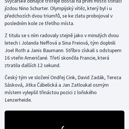
Švýcarské obhájce trofeje dostal na první místo stíhací
jízdou Nino Schurter. Olympijský vítěz, který byl i u
Gymnastika
předchozích dvou triumfů, se ke zlatu probojoval v
posledním kole ze třetího místa.
Házená
Z titulu se s ním radovaly stejně jako v minulých dvou
Jezdectví
letech i Jolanda Neffová a Sina Freiová, tým doplnili
Joel Roth a Janis Baumann. Stříbro získali s odstupem
Judo
16 vteřin Američané. Třetí skončila Francie, která
ztratila dalších 12 sekund.
Krasobruslení
Český tým ve složení Ondřej Cink, David Zadák, Tereza
Lezení
Sásková, Jitka Čábelická a Jan Zatloukal osmým
místem vylepšil třináctou pozici z loňského
Lyže a snowboard
Lenzerheide.
Moderní pětiboj
Motorsport