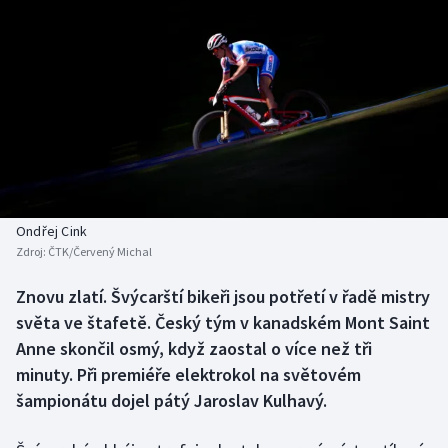
Baseball a softbal
Soutěže
Basketbal
Historické návraty
Biatlon
Aplikace ČT sport
Boby a skeleton
AZ kvíz
Box
Ondřej Cink
Curling
Zdroj:
ČTK/Červený Michal
Znovu zlatí. Švýcarští bikeři jsou potřetí v řadě mistry
Dostihy
světa ve štafetě. Český tým v kanadském Mont Saint
Anne skončil osmý, když zaostal o více než tři
Florbal
minuty. Při premiéře elektrokol na světovém
Futsal
šampionátu dojel pátý Jaroslav Kulhavý.
Golf