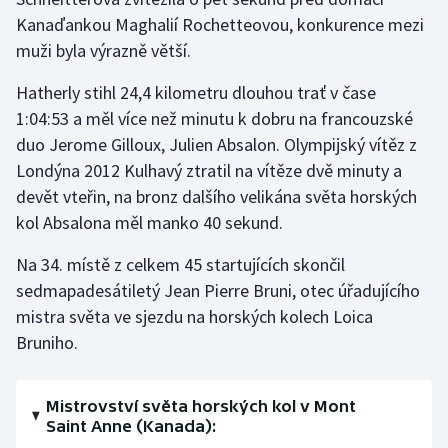
Stolní tenis
Kanaďankou Maghalií Rochetteovou, konkurence mezi
muži byla výrazně větší.
Triatlon
Hatherly stihl 24,4 kilometru dlouhou trať v čase
Veslování
1:04:53 a měl více než minutu k dobru na francouzské
duo Jerome Gilloux, Julien Absalon. Olympijský vítěz z
Vodní slalom
Londýna 2012 Kulhavý ztratil na vítěze dvě minuty a
devět vteřin, na bronz dalšího velikána světa horských
Volejbal
kol Absalona měl manko 40 sekund.
Ostatní
Na 34. místě z celkem 45 startujících skončil
sedmapadesátiletý Jean Pierre Bruni, otec úřadujícího
mistra světa ve sjezdu na horských kolech Loica
Bruniho.
Mistrovství světa horských kol v Mont
Saint Anne (Kanada):