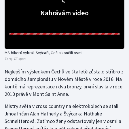
Olympijské hry
Nahrávám video
Parasport
Plavání
Plážový volejbal
MS bikerů vyhráli Švýcaři, Češi skončili osmí
Zdroj:
ČT sport
Ragby
Nejlepším výsledkem Čechů ve štafetě zůstalo stříbro z
Rychlobruslení
domácího šampionátu v Novém Městě v roce 2016. Na
kontě má reprezentace i dva bronzy, první slavila v roce
Rychlostní kanoistika
2010 právě v Mont Saint Anne.
Short track
Mistry světa v cross country na elektrokolech se stali
Jihoafričan Alan Hatherly a Švýcarka Nathalie
Sportovní střelba
Schneitterová. Zatímco ženy odstartovaly jen v osmi a
Schneitterová zvítězila o pět sekund před domácí