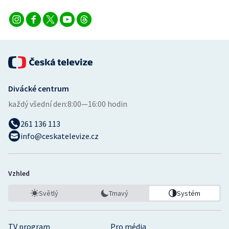
Divácké centrum
každý všední den:
8:00—16:00 hodin
261 136 113
info@ceskatelevize.cz
Vzhled
Světlý
Tmavý
Systém
TV program
Pro média