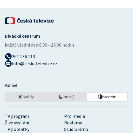
Divácké centrum
každý všední den:
8:00—16:00 hodin
261 136 113
info@ceskatelevize.cz
Vzhled
Světlý
Tmavý
Systém
TV program
Pro média
Živé vysílání
Reklama
TV poplatky
Studio Brno