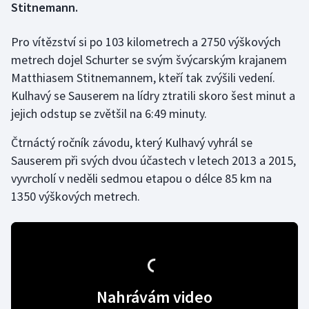
Stitnemann.
Gymnastika
Pro vítězství si po 103 kilometrech a 2750 výškových
metrech dojel Schurter se svým švýcarským krajanem
Házená
Matthiasem Stitnemannem, kteří tak zvýšili vedení.
Kulhavý se Sauserem na lídry ztratili skoro šest minut a
Jezdectví
jejich odstup se zvětšil na 6:49 minuty.
Judo
Čtrnáctý ročník závodu, který Kulhavý vyhrál se
Sauserem při svých dvou účastech v letech 2013 a 2015,
Krasobruslení
vyvrcholí v neděli sedmou etapou o délce 85 km na
1350 výškových metrech.
Lezení
Lyže a snowboard
Moderní pětiboj
Nahrávám video
Motorsport