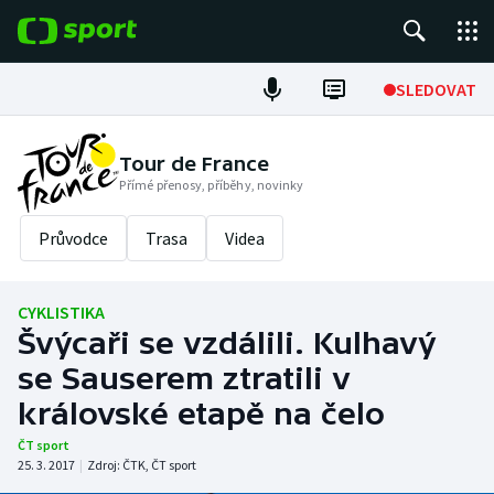
POPULÁRNÍ
SLEDOVAT
Fotbal
Tour de France
Přímé přenosy, příběhy, novinky
Hokej
Průvodce
Trasa
Videa
Tenis
Atletika
CYKLISTIKA
Švýcaři se vzdálili. Kulhavý
Cyklistika
se Sauserem ztratili v
DALŠÍ SPORTY
královské etapě na čelo
ČT sport
Americký fotbal
NEPŘEHLÉDNĚTE
25. 3. 2017
|
Zdroj:
ČTK
,
ČT sport