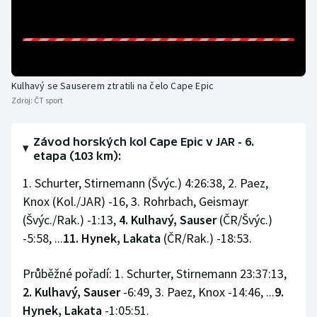
Olympijské hry
Parasport
Kulhavý se Sauserem ztratili na čelo Cape Epic
Plavání
Zdroj:
ČT sport
Plážový volejbal
Závod horských kol Cape Epic v JAR - 6.
etapa (103 km):
Ragby
1. Schurter, Stirnemann (Švýc.) 4:26:38, 2. Paez,
Rychlobruslení
Knox (Kol./JAR) -16, 3. Rohrbach, Geismayr
(Švýc./Rak.) -1:13,
4. Kulhavý, Sauser
(ČR/Švýc.)
Rychlostní kanoistika
-5:58, ...
11. Hynek, Lakata
(ČR/Rak.) -18:53.
Short track
Průběžné pořadí: 1. Schurter, Stirnemann 23:37:13,
2. Kulhavý, Sauser
-6:49, 3. Paez, Knox -14:46, ...
9.
Sportovní střelba
Hynek, Lakata
-1:05:51.