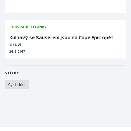
Stolní tenis
Triatlon
SOUVISEJÍCÍ ČLÁNKY
Veslování
Kulhavý se Sauserem jsou na Cape Epic opět
druzí
Vodní slalom
24. 3. 2017
Volejbal
ŠTÍTKY
Ostatní
Cyklistika