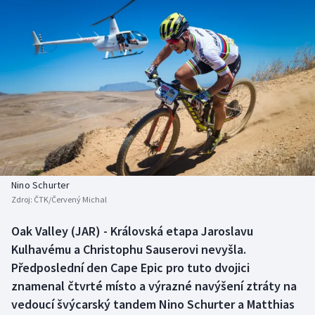
Baseball a softbal
Soutěže
Basketbal
Historické návraty
Biatlon
Aplikace ČT sport
Boby a skeleton
AZ kvíz
Box
Curling
Nino Schurter
Zdroj:
ČTK/Červený Michal
Dostihy
Oak Valley (JAR) - Královská etapa Jaroslavu
Florbal
Kulhavému a Christophu Sauserovi nevyšla.
Předposlední den Cape Epic pro tuto dvojici
Futsal
znamenal čtvrté místo a výrazné navýšení ztráty na
vedoucí švýcarský tandem Nino Schurter a Matthias
Golf