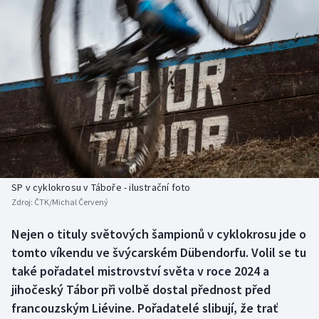
Baseball a softbal
Soutěže
Basketbal
Historické návraty
Biatlon
Aplikace ČT sport
Boby a skeleton
AZ kvíz
Box
Curling
SP v cyklokrosu v Táboře - ilustrační foto
Zdroj:
ČTK/Michal Červený
Dostihy
Nejen o tituly světových šampionů v cyklokrosu jde o
Florbal
tomto víkendu ve švýcarském Dübendorfu. Volil se tu
také pořadatel mistrovství světa v roce 2024 a
Futsal
jihočeský Tábor při volbě dostal přednost před
francouzským Liévine. Pořadatelé slibují, že trať
Golf