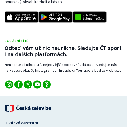
bonusový obsah kdekoli a kdykoli.
Stolní tenis
Triatlon
Veslování
SOCIÁLNÍ SÍTĚ
Vodní slalom
Odteď vám už nic neunikne. Sledujte ČT sport
i na dalších platformách.
Volejbal
Nenechte si nikde ujít nejnovější sportovní události. Sledujte nás i
na Facebooku, X, Instagramu, Threads či YouTube a buďte v obraze.
Ostatní
Divácké centrum