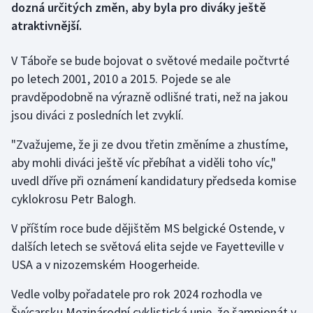
dozná určitých změn, aby byla pro diváky ještě
atraktivnější.
Gymnastika
V Táboře se bude bojovat o světové medaile počtvrté
Házená
po letech 2001, 2010 a 2015. Pojede se ale
pravděpodobně na výrazně odlišné trati, než na jakou
Jezdectví
jsou diváci z posledních let zvyklí.
Judo
"Zvažujeme, že ji ze dvou třetin změníme a zhustíme,
aby mohli diváci ještě víc přebíhat a viděli toho víc,"
Krasobruslení
uvedl dříve při oznámení kandidatury předseda komise
cyklokrosu Petr Balogh.
Lezení
V příštím roce bude dějištěm MS belgické Ostende, v
Lyže a snowboard
dalších letech se světová elita sejde ve Fayetteville v
USA a v nizozemském Hoogerheide.
Moderní pětiboj
Vedle volby pořadatele pro rok 2024 rozhodla ve
Motorsport
Švýcarsku Mezinárodní cyklistická unie, že šampionát v