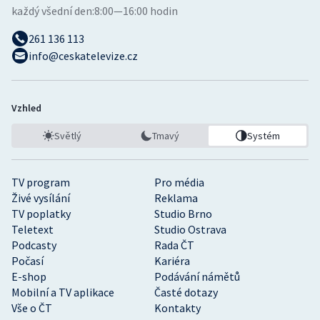
každý všední den:
8:00—16:00 hodin
261 136 113
info@ceskatelevize.cz
Vzhled
Světlý
Tmavý
Systém
TV program
Pro média
Živé vysílání
Reklama
TV poplatky
Studio Brno
Teletext
Studio Ostrava
Podcasty
Rada ČT
Počasí
Kariéra
E-shop
Podávání námětů
Mobilní a TV aplikace
Časté dotazy
Vše o ČT
Kontakty