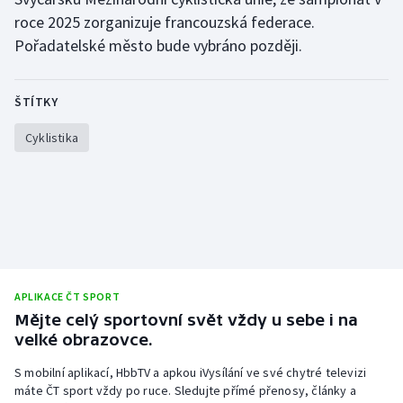
roce 2025 zorganizuje francouzská federace.
Olympijské hry
Pořadatelské město bude vybráno později.
Parasport
ŠTÍTKY
Plavání
Cyklistika
Plážový volejbal
Ragby
Rychlobruslení
Rychlostní kanoistika
APLIKACE ČT SPORT
Mějte celý sportovní svět vždy u sebe i na
Short track
velké obrazovce.
Sportovní střelba
S mobilní aplikací, HbbTV a apkou iVysílání ve své chytré televizi
máte ČT sport vždy po ruce. Sledujte přímé přenosy, články a