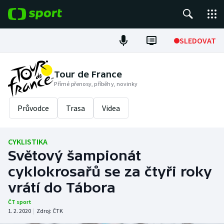
POPULÁRNÍ
SLEDOVAT
Fotbal
Tour de France
Přímé přenosy, příběhy, novinky
Hokej
Průvodce
Trasa
Videa
Tenis
Atletika
CYKLISTIKA
Světový šampionát
Cyklistika
cyklokrosařů se za čtyři roky
DALŠÍ SPORTY
vrátí do Tábora
ČT sport
Americký fotbal
NEPŘEHLÉDNĚTE
1. 2. 2020
|
Zdroj:
ČTK