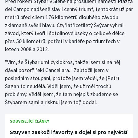
Před rokem Štybar v Sieně na proslulém náměstí Piazza
del Campo nadšeně slavil cenný triumf, tentokrát už pár
Gymnastika
metrů před cílem 176 kilometrů dlouhého závodu
zklamaně svěsil hlavu. Čtyřiatřicetiletý Švýcar vyhrál
Házená
závod, který tvoří i šotolinové úseky o celkové délce
přes 50 kilometrů, potřetí v kariéře po triumfech v
Jezdectví
letech 2008 a 2012.
Judo
"Vím, že Štybar umí cyklokros, takže jsem si na něj
dával pozor," řekl Cancellara. "Zaútočil jsem v
Krasobruslení
posledním stoupání, protože jsem věděl, že (Petr)
Sagan to neudělá. Viděl jsem, že už měl trochu
Lezení
problémy. Věděl jsem, že tam nejspíš zbudeme se
Štybarem sami a risknul jsem to," dodal.
Lyže a snowboard
Moderní pětiboj
SOUVISEJÍCÍ ČLÁNKY
Stuyven zaskočil favority a dojel si pro největší
Motorsport