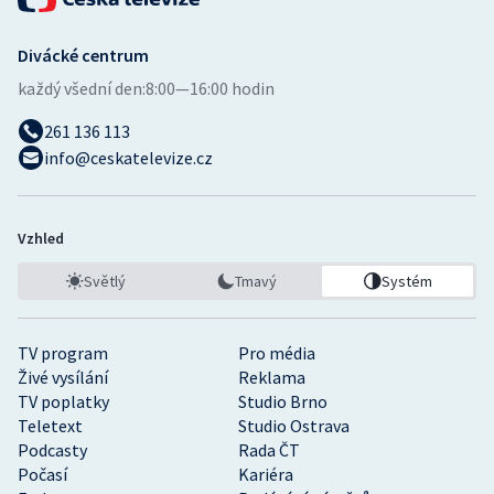
Divácké centrum
každý všední den:
8:00—16:00 hodin
261 136 113
info@ceskatelevize.cz
Vzhled
Světlý
Tmavý
Systém
TV program
Pro média
Živé vysílání
Reklama
TV poplatky
Studio Brno
Teletext
Studio Ostrava
Podcasty
Rada ČT
Počasí
Kariéra