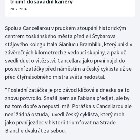
triumf dosavadní kariéry
Olympijské hry
28. 2. 2016
Parasport
Spolu s Cancellarou v prudkém stoupání historickým
centrem toskánského města předjeli Štybarova
Plavání
stájového kolegu Itala Gianlucu Brambillu, který unikl v
závěrečných kilometrech z vedoucí skupiny, a pak už
Plážový volejbal
svedli duel o vítězství. Cancellara jako první najel do
poslední zatáčky před náměstím a český cyklista už se
Ragby
před čtyřnásobného mistra světa nedostal.
Rychlobruslení
"Poslední zatáčka je pro závod klíčová a dneska se to
znovu potvrdilo. Snažil jsem se Fabiana předjet, ale byl
Rychlostní kanoistika
na tom dobře a nepustil mě. Porážka s Cancellarou ale
není žádná ostuda," uvedl český cyklista, který mohl
Short track
jako první jezdec v historii triumfovat na Strade
Sportovní střelba
Bianche dvakrát za sebou.