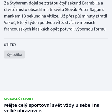
Za Štybarem dojel se ztrátou čtyř sekund Brambilla a
Stolní tenis
čtvrté místo obsadil mistr světa Slovák Peter Sagan s
mankem 13 sekund na vítěze. Už přes půl minuty ztratil
Triatlon
Vakoč, který týden po dvou vítězstvích v menších
Veslování
francouzských klasikách opět potvrdil výbornou formu.
Vodní slalom
ŠTÍTKY
Volejbal
Cyklistika
Ostatní
APLIKACE ČT SPORT
Mějte celý sportovní svět vždy u sebe i na
velké obrazovce.