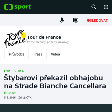
POPULÁRNÍ
SLEDOVAT
Fotbal
Tour de France
Přímé přenosy, příběhy, novinky
Hokej
Průvodce
Trasa
Videa
Tenis
Atletika
CYKLISTIKA
Štybarovi překazil obhajobu
Cyklistika
na Strade Bianche Cancellara
DALŠÍ SPORTY
ČT sport
5. 3. 2016
|
Zdroj:
ČTK
Americký fotbal
NEPŘEHLÉDNĚTE