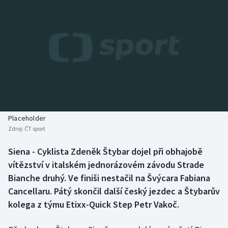
Baseball a softbal
Soutěže
Basketbal
Historické návraty
Biatlon
Aplikace ČT sport
Boby a skeleton
AZ kvíz
Box
Placeholder
Curling
Zdroj:
ČT sport
Siena - Cyklista Zdeněk Štybar dojel při obhajobě
Dostihy
vítězství v italském jednorázovém závodu Strade
Bianche druhý. Ve finiši nestačil na Švýcara Fabiana
Florbal
Cancellaru. Pátý skončil další český jezdec a Štybarův
Futsal
kolega z týmu Etixx-Quick Step Petr Vakoč.
Golf