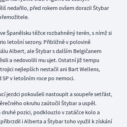
liš nedařilo, před rokem ovšem dorazil Štybar
 přemožitele.
 ve Španělsku těžce rozbahněný terén, s nímž si
io letošní sezony. Přibližně v polovině
iálu Albert, ale Štybar s dalším Belgičanem
ili a nedovolili mu ujet. Ostatní již tempu
 trojici nejlepších nestačil ani Bart Wellens,
d SP v letošním roce po nemoci.
ucí jezdci pokoušeli nastoupit a soupeře setřást,
věrečného okruhu zaútočil Štybar a uspěl.
na druhé pozici, podklouzlo v zatáčce kolo a
řibrzdil i Alberta a Štybar toho využil k získání