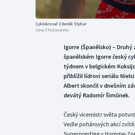
Cyklokrosař Zdeněk Štybar
Zdroj:
ČTK/David Veis
Igorre (Španělsko) – Druhý 
španělském Igorre český cyk
týdnem v belgickém Koksijd
přiblížil lídrovi seriálu Nie
Albert skončil v dnešním záv
devátý Radomír Šimůnek.
Český vicemistr světa potvrd
Vedle pohárových akcí zvítěz
Superprestige v Hamme-Zogge