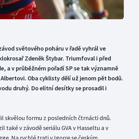
závod světového poháru v řadě vyhrál ve
lokrosař Zdeněk Štybar. Triumfoval i před
e, a v průběžném pořadí SP se tak významně
lsi Albertovi. Oba cyklisty dělí už jenom pět bodů.
odu druhý. Do elitní desítky se prosadil i
il skvělou formu z posledních čtrnácti dnů.
il také v závodě seriálu GVA v Hasseltu a v
. Na rychlé trati v Igorre se českým