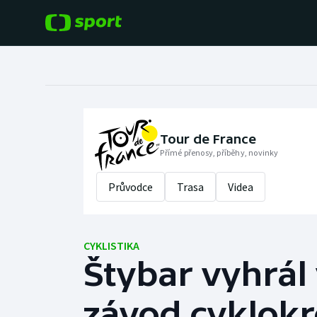
POPULÁRNÍ
DALŠÍ SPORTY
Fotbal
Americký fotbal
Hokej
Baseball a softbal
Tour de France
Přímé přenosy, příběhy, novinky
Tenis
Basketbal
Průvodce
Trasa
Videa
Atletika
Biatlon
Cyklistika
CYKLISTIKA
Boby a skeleton
Štybar vyhrál 
Box
závod cyklok