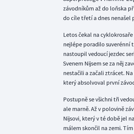
závodníkům až do loňska pří
do cíle třetí a dnes nenašel
Letos čekal na cyklokrosaře
nejlépe poradilo suverénní tr
nastoupil vedoucí jezdec ser
Svenem Nijsem se za něj zavěs
nestačili a začali ztrácet. Na
který absolvoval první závo
Postupně se všichni tři vedo
ale marně. Až v polovině zá
Nijsovi, který v té době jel 
málem skončil na zemi. Tím p