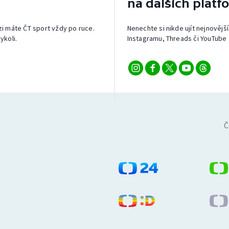
na dalších platf
izi máte ČT sport vždy po ruce.
Nenechte si nikde ujít nejnovější
ykoli.
Instagramu, Threads či YouTube 
Č