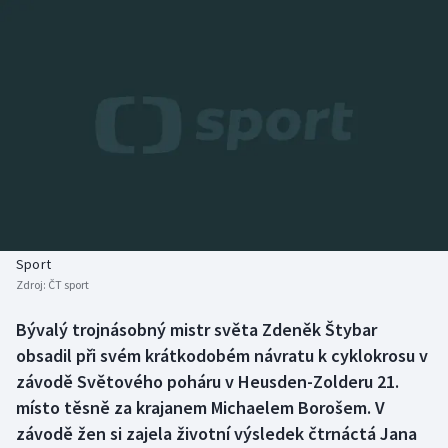
Baseball a softbal
Soutěže
Basketbal
Historické návraty
Biatlon
Aplikace ČT sport
Boby a skeleton
AZ kvíz
Box
Curling
Sport
Zdroj:
ČT sport
Dostihy
Bývalý trojnásobný mistr světa Zdeněk Štybar
Florbal
obsadil při svém krátkodobém návratu k cyklokrosu v
závodě Světového poháru v Heusden-Zolderu 21.
Futsal
místo těsně za krajanem Michaelem Borošem. V
závodě žen si zajela životní výsledek čtrnáctá Jana
Golf