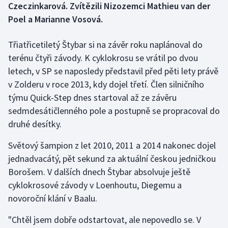
Czeczinkarová. Zvítězili Nizozemci Mathieu van der
Poel a Marianne Vosová.
Gymnastika
Třiatřicetiletý Štybar si na závěr roku naplánoval do
Házená
terénu čtyři závody. K cyklokrosu se vrátil po dvou
letech, v SP se naposledy představil před pěti lety právě
Jezdectví
v Zolderu v roce 2013, kdy dojel třetí. Člen silničního
týmu Quick-Step dnes startoval až ze závěru
Judo
sedmdesátičlenného pole a postupně se propracoval do
Krasobruslení
druhé desítky.
Světový šampion z let 2010, 2011 a 2014 nakonec dojel
Lezení
jednadvacátý, pět sekund za aktuální českou jedničkou
Lyže a snowboard
Borošem. V dalších dnech Štybar absolvuje ještě
cyklokrosové závody v Loenhoutu, Diegemu a
Moderní pětiboj
novoroční klání v Baalu.
"Chtěl jsem dobře odstartovat, ale nepovedlo se. V
Motorsport