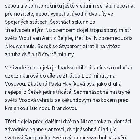
Stolní tenis
sebou a v tomto ročníku ještě v elitním seriálu nepoznal
přemožitele, neboť vynechal úvodní dva díly ve
Triatlon
Spojených státech. Šestnáct sekund za
třiadvacetiletým Nizozemcem dojel trojnásobný mistr
Veslování
světa Wout van Aert z Belgie, třetí byl Nizozemec Joris
Nieuwenhuis. Boroš se Štybarem ztratili na vítěze
Vodní slalom
zhruba dvě a tři čtvrtě minuty.
Volejbal
V závodě žen dojela jednadvacetiletá kolínská rodačka
Czeczinkarová do cíle se ztrátou 1:10 minuty na
Ostatní
Vosovou. Zkušená Pavla Havlíková byla jako druhá
nejlepší z Češek jednatřicátá. Sedminásobná mistryně
světa Vosová vyhrála se sekundovým náskokem před
krajankou Lucindou Brandovou.
Třetí dojela před dalšími dvěma Nizozemkami domácí
závodnice Sanne Cantová, dvojnásobná úřadující
světová šampionka. Světový pohár vyvrcholí v závěru