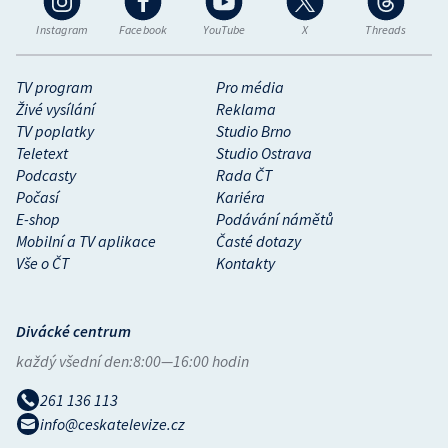
Instagram
Facebook
YouTube
X
Threads
TV program
Pro média
Živé vysílání
Reklama
TV poplatky
Studio Brno
Teletext
Studio Ostrava
Podcasty
Rada ČT
Počasí
Kariéra
E-shop
Podávání námětů
Mobilní a TV aplikace
Časté dotazy
Vše o ČT
Kontakty
Divácké centrum
každý všední den:
8:00—16:00 hodin
261 136 113
info@ceskatelevize.cz