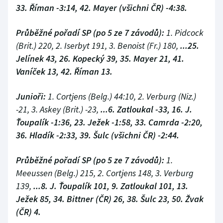
33. Říman -3:14, 42. Mayer (všichni ČR) -4:38.
Průběžné pořadí SP (po 5 ze 7 závodů):
1. Pidcock
(Brit.) 220, 2. Iserbyt 191, 3. Benoist (Fr.) 180,
...25.
Jelínek 43, 26. Kopecký 39, 35. Mayer 21, 41.
Vaníček 13, 42. Říman 13.
Junioři:
1. Cortjens (Belg.) 44:10, 2. Verburg (Niz.)
-21, 3. Askey (Brit.) -23,
...6. Zatloukal -33, 16. J.
Ťoupalík -1:36, 23. Ježek -1:58, 33. Camrda -2:20,
36. Hladík -2:33, 39. Šulc (všichni ČR) -2:44.
Průběžné pořadí SP (po 5 ze 7 závodů):
1.
Meeussen (Belg.) 215, 2. Cortjens 148, 3. Verburg
139,
...8. J. Ťoupalík 101, 9. Zatloukal 101, 13.
Ježek 85, 34. Bittner (ČR) 26, 38. Šulc 23, 50. Žvak
(ČR) 4.