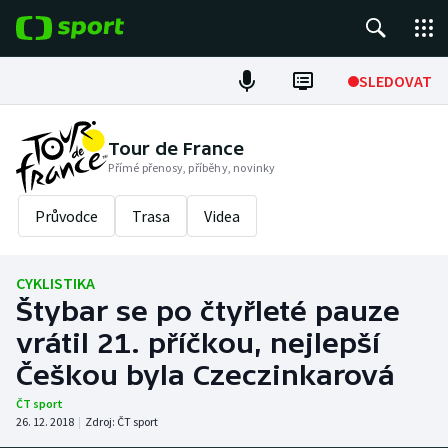
POPULÁRNÍ
SLEDOVAT
Fotbal
Tour de France
Přímé přenosy, příběhy, novinky
Hokej
Průvodce
Trasa
Videa
Tenis
Atletika
CYKLISTIKA
Štybar se po čtyřleté pauze
Cyklistika
vrátil 21. příčkou, nejlepší
DALŠÍ SPORTY
Češkou byla Czeczinkarová
ČT sport
Americký fotbal
NEPŘEHLÉDNĚTE
26. 12. 2018
|
Zdroj:
ČT sport