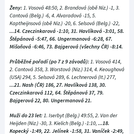
Ženy:
1. Vosová 48:50, 2. Brandová (obě Niz.) -1, 3.
Cantová (Belg.) -6, 4. Alvaradová -15, 5.
Kaptheijnsová (obě Niz.) -20, 6. Selsová (Belg.) -22,
...14. Czeczinkarová -1:10, 31. Havlíková -3:01, 58.
Štěpánová -5:47, 66. Ungermanová -6:28, 67.
Mišoňová -6:46, 73. Bajgerová (všechny ČR) -8:14.
Průběžné pořadí (po 7 z 9 závodů):
1. Vosová 414,
2. Cantová 358, 3. Worstová (Niz.) 314, 4. Keoughová
(USA) 294, 5. Selsová 289, 6. Lechnerová (It.) 277,
...21. Nash (ČR) 186, 27. Havlíková 138, 30.
Czeczinkarová 112, 64. Štěpánová 37, 79.
Bajgerová 22, 80. Ungermanová 21.
Muži do 23 let:
1. Iserbyt (Belg.) 49:55, 2. Van der
Heijden (Niz.) -30, 3. Kielich (Belg.) -1:10,
...18.
Kopecký -1:49, 22. Jelínek -1:58, 31. Vaníček -2:49,