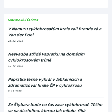
SOUVISEJÍCÍ ČLÁNKY
V Namuru cyklokrosařům kralovali Brandová a
Van der Poel
23. 12. 2018
Nesvadba střídá Paprstku na domácím
cyklokrosovém trůně
15. 12. 2018
Paprstka těsně vyhrál v Jabkenicích a
zdramatizoval finále ČP v cyklokrosu
8. 12. 2018
Ze Štybara bude na čas zase cyklokrosař. Těším
se na disciplínu, kterou tak miluju, říká