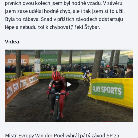
prvních dvou kolech jsem byl hodně vzadu. V závěru
Olympijské hry
jsem zase udělal hodně chyb, ale i tak jsem si to užil.
Byla to zábava. Snad v příštích závodech odstartuju
Parasport
lépe a nebudu tolik chybovat," řekl Štybar.
Plavání
Videa
Plážový volejbal
Ragby
Rychlobruslení
Rychlostní kanoistika
Short track
Sportovní střelba
Mistr Evropy Van der Poel vyhrál pátý závod SP za