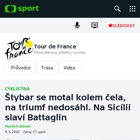
POPULÁRNÍ
SLEDOVAT
Fotbal
Tour de France
Přímé přenosy, příběhy, novinky
Hokej
Průvodce
Trasa
Videa
Tenis
Atletika
CYKLISTIKA
Štybar se motal kolem čela,
Cyklistika
na triumf nedosáhl. Na Sicílii
DALŠÍ SPORTY
slaví Battaglin
Vojtěch Jírovec
Americký fotbal
NEPŘEHLÉDNĚTE
9. 5. 2018
|
Zdroj:
ČT sport