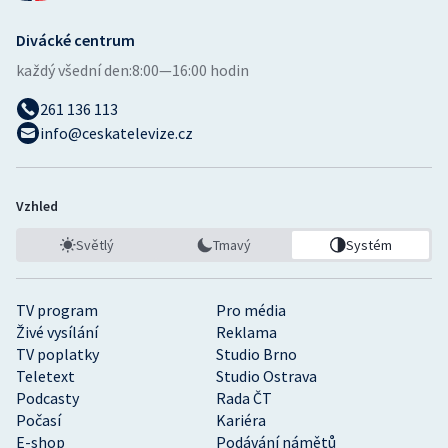
Divácké centrum
každý všední den:
8:00—16:00 hodin
261 136 113
info@ceskatelevize.cz
Vzhled
Světlý
Tmavý
Systém
TV program
Pro média
Živé vysílání
Reklama
TV poplatky
Studio Brno
Teletext
Studio Ostrava
Podcasty
Rada ČT
Počasí
Kariéra
E-shop
Podávání námětů