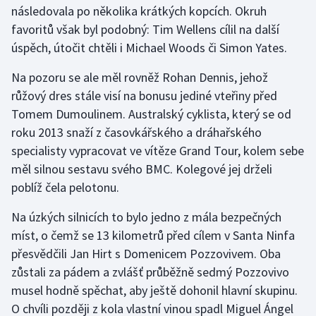
následovala po několika krátkých kopcích. Okruh
Olympijské hry
favoritů však byl podobný: Tim Wellens cílil na další
úspěch, útočit chtěli i Michael Woods či Simon Yates.
Parasport
Na pozoru se ale měl rovněž Rohan Dennis, jehož
Plavání
růžový dres stále visí na bonusu jediné vteřiny před
Tomem Dumoulinem. Australský cyklista, který se od
Plážový volejbal
roku 2013 snaží z časovkářského a dráhařského
specialisty vypracovat ve vítěze Grand Tour, kolem sebe
Ragby
měl silnou sestavu svého BMC. Kolegové jej drželi
poblíž čela pelotonu.
Rychlobruslení
Na úzkých silnicích to bylo jedno z mála bezpečných
Rychlostní kanoistika
míst, o čemž se 13 kilometrů před cílem v Santa Ninfa
přesvědčili Jan Hirt s Domenicem Pozzovivem. Oba
Short track
zůstali za pádem a zvlášť průběžně sedmý Pozzovivo
musel hodně spěchat, aby ještě dohonil hlavní skupinu.
Sportovní střelba
O chvíli později z kola vlastní vinou spadl Miguel Ángel