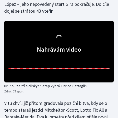
Stolní tenis
López – jeho nepovedený start Gira pokračuje. Do cíle
dojel se ztrátou 43 vteřin.
Triatlon
Veslování
Vodní slalom
Nahrávám video
Volejbal
Ostatní
Druhou ze tří sicilských etap vyhrál Enrico Battaglin
Zdroj:
ČT sport
V tu chvíli již přitom gradovala poziční bitva, kdy se o
tempo starali jezdci Mitchelton-Scott, Lotto Fix All a
Bahrajn-Merida. Dva kilometry před cílem přišla první