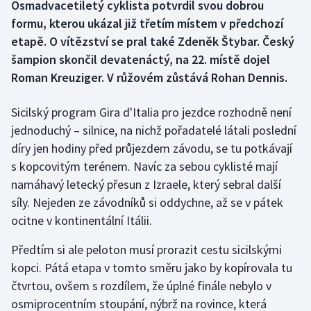
Osmadvacetiletý cyklista potvrdil svou dobrou
formu, kterou ukázal již třetím místem v předchozí
Gymnastika
etapě. O vítězství se pral také Zdeněk Štybar. Český
šampion skončil devatenáctý, na 22. místě dojel
Házená
Roman Kreuziger. V růžovém zůstává Rohan Dennis.
Jezdectví
Sicilský program Gira d'Italia pro jezdce rozhodně není
jednoduchý – silnice, na nichž pořadatelé látali poslední
Judo
díry jen hodiny před průjezdem závodu, se tu potkávají
Krasobruslení
s kopcovitým terénem. Navíc za sebou cyklisté mají
namáhavý letecký přesun z Izraele, který sebral další
Lezení
síly. Nejeden ze závodníků si oddychne, až se v pátek
ocitne v kontinentální Itálii.
Lyže a snowboard
Předtím si ale peloton musí prorazit cestu sicilskými
Moderní pětiboj
kopci. Pátá etapa v tomto směru jako by kopírovala tu
čtvrtou, ovšem s rozdílem, že úplné finále nebylo v
Motorsport
osmiprocentním stoupání, nýbrž na rovince, která