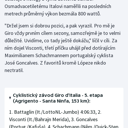
Osmadvacetiletému Italovi naměřili na posledních
metrech průměrný výkon bezmála 800 wattů.
"Držel jsem si dobrou pozici, a pak vyrazil. Pro mě je
Giro vždy prvním cílem sezony, samozřejmě je to velmi
důležité. Uvidíme, co tady ještě dokážu," líčil v cíli. Za
ním dojel Visconti, třetí příčku uhájil před dotírajícím
Maximilianem Schachmannem portugalský cyklista
José Goncalves. Z favoritů kromě Lópeze nikdo
neztratil.
Cyklistický závod Giro d'Italia - 5. etapa
(Agrigento - Santa Ninfa, 153 km):
1. Battaglin (It./LottoNL-Jumbo) 4:06:33, 2.
Visconti (It./Bahrajn Merida), 3. Goncalves
(Portug./Kaťuša), 4. Schachmann (Něm./Quick-Step