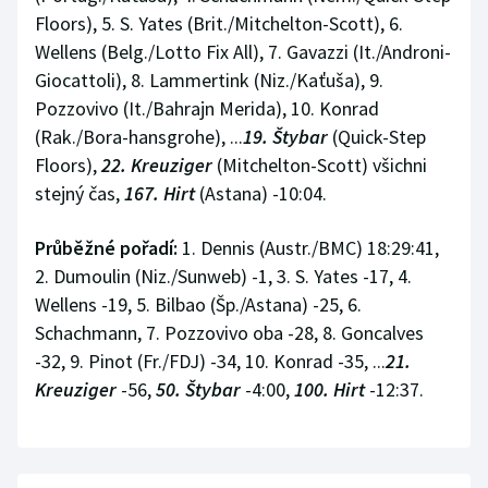
Floors), 5. S. Yates (Brit./Mitchelton-Scott), 6.
Wellens (Belg./Lotto Fix All), 7. Gavazzi (It./Androni-
Giocattoli), 8. Lammertink (Niz./Kaťuša), 9.
Pozzovivo (It./Bahrajn Merida), 10. Konrad
(Rak./Bora-hansgrohe), ...
19. Štybar
(Quick-Step
Floors),
22. Kreuziger
(Mitchelton-Scott) všichni
stejný čas,
167. Hirt
(Astana) -10:04.
Průběžné pořadí:
1. Dennis (Austr./BMC) 18:29:41,
2. Dumoulin (Niz./Sunweb) -1, 3. S. Yates -17, 4.
Wellens -19, 5. Bilbao (Šp./Astana) -25, 6.
Schachmann, 7. Pozzovivo oba -28, 8. Goncalves
-32, 9. Pinot (Fr./FDJ) -34, 10. Konrad -35, ...
21.
Kreuziger
-56,
50. Štybar
-4:00,
100. Hirt
-12:37.