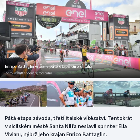
Baseball a softbal
Soutěže
Basketbal
Historické návraty
Biatlon
Aplikace ČT sport
Boby a skeleton
AZ kvíz
Box
Enrico Battaglin vítězí v páté etapě Giro d'Italia
Zdroj:
Twitter.com/giroditalia
Curling
Dostihy
Florbal
Pátá etapa závodu, třetí italské vítězství. Tentokrát
Futsal
v sicilském městě Santa Nilfa neslavil sprinter Elia
Viviani, nýbrž jeho krajan Enrico Battaglin.
Golf