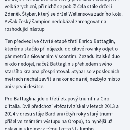
velká zrychlení, při nichž se poblíž čela stále držel i
Zdeněk Štybar, který se držel Wellensova zadního kola.
Avšak český šampion nedokázal zareagovat na
rozhodující nástup.
Ten předvedl ve čtvrté etapě třetí Enrico Battaglin,
kterému stačilo při nájezdu do cílové rovinky odjet o
pár metrů s Giovannim Viscontim. Zezadu italské duo
nikdo nedojel, načež Battaglin s přehledem svého
staršího krajana přesprintoval. Štybar se v posledních
metrech nechal zavřít a nakonec na něj nezbylo místo
ani v první desítce.
Pro Battaglina jde o třetí etapový triumf na Giro
d'Italia. Dvě předchozí vítězství získal v letech 2013 a
2014 v dresu stáje Bardiani (čtyři roky starý triumf
přišel ve známém výstupu na Oropu), to nynější už
oslavuje s kolegy z týmu LottoNL-Jumbo.