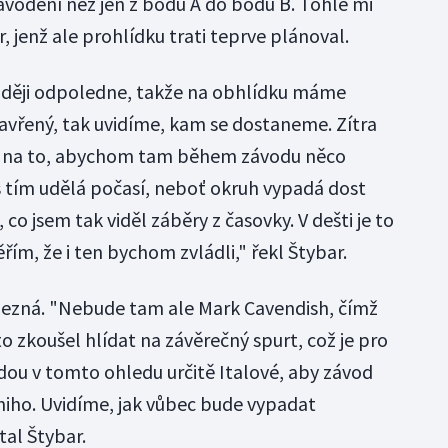
ávodění než jen z bodu A do bodu B. Tohle mi
r, jenž ale prohlídku trati teprve plánoval.
ozději odpoledne, takže na obhlídku máme
zavřený, tak uvidíme, kam se dostaneme. Zítra
 na to, abychom tam během závodu něco
 s tím udělá počasí, neboť okruh vypadá dost
co jsem tak viděl záběry z časovky. V dešti je to
ěřím, že i ten bychom zvládli," řekl Štybar.
nezná. "Nebude tam ale Mark Cavendish, čímž
o zkoušel hlídat na závěrečný spurt, což je pro
dou v tomto ohledu určitě Italové, aby závod
ianiho. Uvidíme, jak vůbec bude vypadat
tal Štybar.