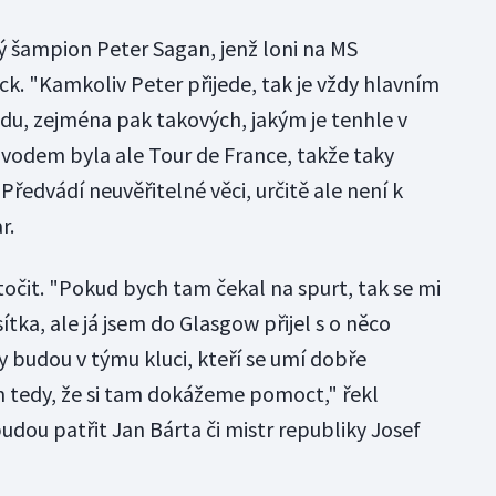
vý šampion Peter Sagan, jenž loni na MS
k. "Kamkoliv Peter přijede, tak je vždy hlavním
du, zejména pak takových, jakým je tenhle v
vodem byla ale Tour de France, takže taky
Předvádí neuvěřitelné věci, určitě ale není k
r.
očit. "Pokud bych tam čekal na spurt, tak se mi
tka, ale já jsem do Glasgow přijel s o něco
y budou v týmu kluci, kteří se umí dobře
m tedy, že si tam dokážeme pomoct," řekl
udou patřit Jan Bárta či mistr republiky Josef