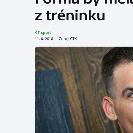
Curling
z tréninku
Dostihy
Florbal
ČT sport
11. 8. 2018
|
Zdroj:
ČTK
Futsal
Golf
Gymnastika