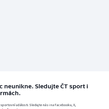
 neunikne. Sledujte ČT sport i
ormách.
 sportovní události. Sledujte nás i na Facebooku, X,