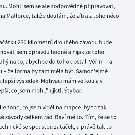
zu. Mohl jsem se ale zodpovědně připravovat,
na Mallorce, takže doufám, že zítra z toho něco
začátku 230 kilometrů dlouhého závodu bude
noval jsem opravdu hodně a nijak se toho
uhý na to, abych se do toho dostal. Věřím – a
nku – že forma by tam měla být. Samozřejmě
ejlepší výsledek. Motivaci mám velkou a v
pší, co jsem mohl," ujistil Štybar.
le toho, co jsem viděl na mapce, by to tak
 závody celkem rád. Baví mě to. Tím, že se to
echnické se spoustou zatáček, a právě tak to