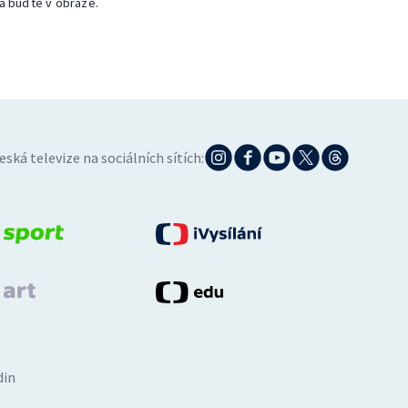
a buďte v obraze.
eská televize na sociálních sítích:
din