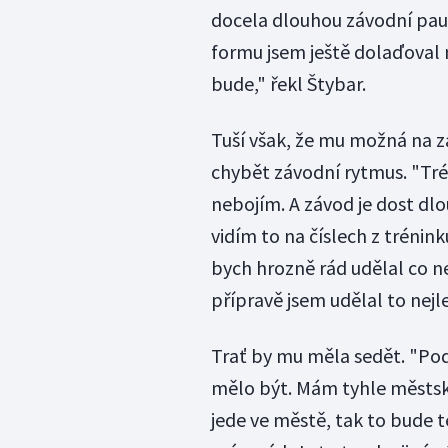
docela dlouhou závodní pau
formu jsem ještě dolaďoval 
bude," řekl Štybar.
Tuší však, že mu možná na 
chybět závodní rytmus. "Tré
nebojím. A závod je dost dlo
vidím to na číslech z tréni
bych hrozně rád udělal co n
přípravě jsem udělal to nejle
Trať by mu měla sedět. "Pod
mělo být. Mám tyhle městské
jede ve městě, tak to bude t