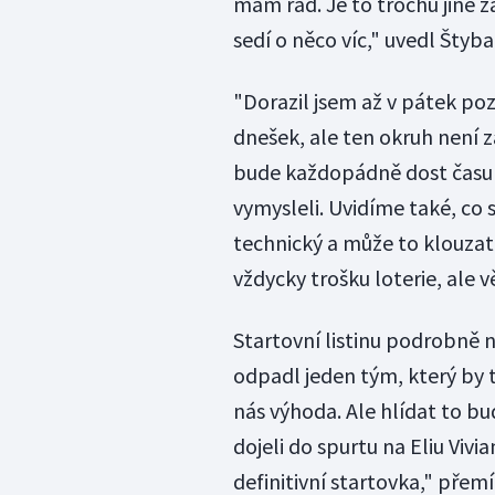
mám rád. Je to trochu jiné z
sedí o něco víc," uvedl Štyba
"Dorazil jsem až v pátek p
dnešek, ale ten okruh není 
bude každopádně dost času
vymysleli. Uvidíme také, co
technický a může to klouzat, 
vždycky trošku loterie, ale v
Startovní listinu podrobně 
odpadl jeden tým, který by t
nás výhoda. Ale hlídat to bu
dojeli do spurtu na Eliu Viv
definitivní startovka," přemí