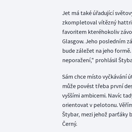
Jet má také úřadující světo
zkompletoval vítězný hattric
favoritem kteréhokoliv závo
Glasgow. Jeho posledním zá
bude záležet na jeho formě. 
neporažení," prohlásil Štyba
Sám chce místo vyčkávání út
může povést třeba první desí
vyššími ambicemi. Navíc tad
orientovat v pelotonu. Věří
Štybar, mezi jehož parťáky b
Černý.