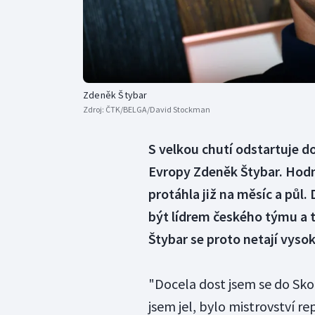
Zdeněk Štybar
Zdroj:
ČTK/BELGA/David Stockman
S velkou chutí odstartuje d
Evropy Zdeněk Štybar. Hodně
protáhla již na měsíc a půl.
být lídrem českého týmu a tí
Štybar se proto netají vys
"Docela dost jsem se do Sko
jsem jel, bylo mistrovství r