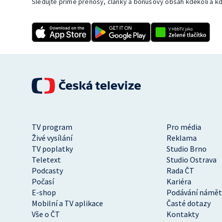
Sledujte přímé přenosy, články a bonusový obsah kdekoli a kd
TV program
Pro média
Živé vysílání
Reklama
TV poplatky
Studio Brno
Teletext
Studio Ostrava
Podcasty
Rada ČT
Počasí
Kariéra
E-shop
Podávání námět
Mobilní a TV aplikace
Časté dotazy
Vše o ČT
Kontakty