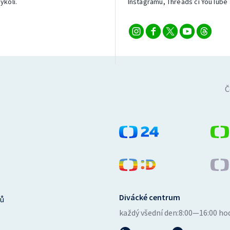
ykoli.
Instagramu, Threads či YouTube 
Č
Divácké centrum
ů
každý všední den:
8:00—16:00 ho