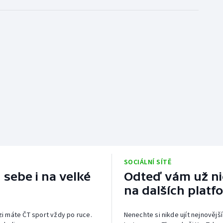
SOCIÁLNÍ SÍTĚ
 sebe i na velké
Odteď vám už nic
na dalších platf
izi máte ČT sport vždy po ruce.
Nenechte si nikde ujít nejnovější