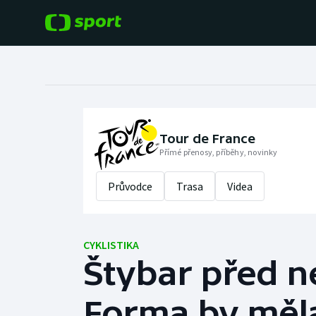
POPULÁRNÍ
DALŠÍ SPORTY
Fotbal
Americký fotbal
Hokej
Baseball a softbal
Tour de France
Přímé přenosy, příběhy, novinky
Tenis
Basketbal
Průvodce
Trasa
Videa
Atletika
Biatlon
Cyklistika
CYKLISTIKA
Boby a skeleton
Štybar před 
Box
Forma by měla 