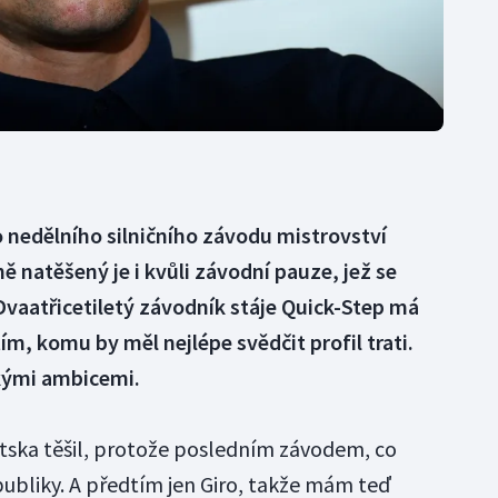
o nedělního silničního závodu mistrovství
 natěšený je i kvůli závodní pauze, jež se
 Dvaatřicetiletý závodník stáje Quick-Step má
m, komu by měl nejlépe svědčit profil trati.
okými ambicemi.
tska těšil, protože posledním závodem, co
epubliky. A předtím jen Giro, takže mám teď