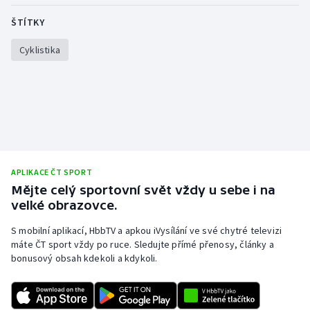
Stolní tenis
ŠTÍTKY
Triatlon
Cyklistika
Veslování
Vodní slalom
Volejbal
APLIKACE ČT SPORT
Ostatní
Mějte celý sportovní svět vždy u sebe i na
velké obrazovce.
S mobilní aplikací, HbbTV a apkou iVysílání ve své chytré televizi
máte ČT sport vždy po ruce. Sledujte přímé přenosy, články a
bonusový obsah kdekoli a kdykoli.