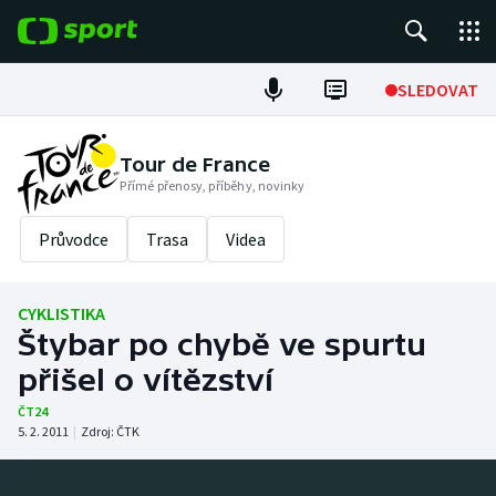
POPULÁRNÍ
SLEDOVAT
Fotbal
Tour de France
Přímé přenosy, příběhy, novinky
Hokej
Průvodce
Trasa
Videa
Tenis
Atletika
CYKLISTIKA
Štybar po chybě ve spurtu
Cyklistika
přišel o vítězství
DALŠÍ SPORTY
ČT24
5. 2. 2011
|
Zdroj:
ČTK
Americký fotbal
NEPŘEHLÉDNĚTE