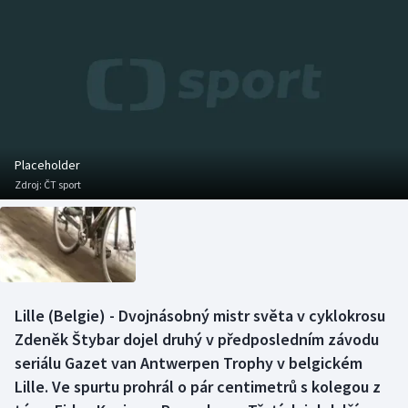
Baseball a softbal
Soutěže
Basketbal
Historické návraty
Biatlon
Aplikace ČT sport
Boby a skeleton
AZ kvíz
Placeholder
Zdroj:
ČT sport
Box
Curling
Dostihy
Lille (Belgie) - Dvojnásobný mistr světa v cyklokrosu
Florbal
Zdeněk Štybar dojel druhý v předposledním závodu
seriálu Gazet van Antwerpen Trophy v belgickém
Futsal
Lille. Ve spurtu prohrál o pár centimetrů s kolegou z
Golf