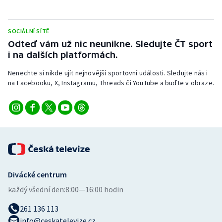
SOCIÁLNÍ SÍTĚ
Odteď vám už nic neunikne. Sledujte ČT sport
i na dalších platformách.
Nenechte si nikde ujít nejnovější sportovní události. Sledujte nás i
na Facebooku, X, Instagramu, Threads či YouTube a buďte v obraze.
Divácké centrum
každý všední den:
8:00—16:00 hodin
261 136 113
info@ceskatelevize.cz