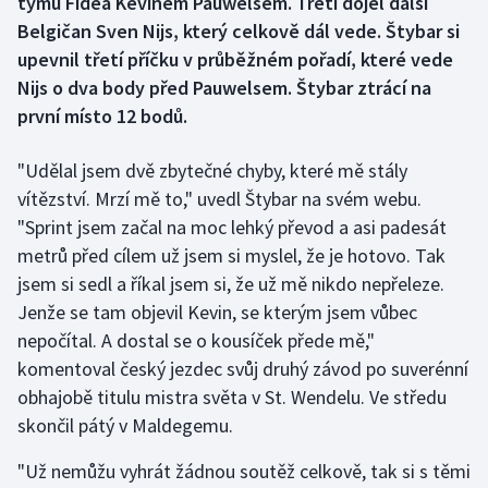
týmu Fidea Kevinem Pauwelsem. Třetí dojel další
Belgičan Sven Nijs, který celkově dál vede. Štybar si
Gymnastika
upevnil třetí příčku v průběžném pořadí, které vede
Nijs o dva body před Pauwelsem. Štybar ztrácí na
Házená
první místo 12 bodů.
Jezdectví
"Udělal jsem dvě zbytečné chyby, které mě stály
vítězství. Mrzí mě to," uvedl Štybar na svém webu.
Judo
"Sprint jsem začal na moc lehký převod a asi padesát
metrů před cílem už jsem si myslel, že je hotovo. Tak
Krasobruslení
jsem si sedl a říkal jsem si, že už mě nikdo nepřeleze.
Jenže se tam objevil Kevin, se kterým jsem vůbec
Lezení
nepočítal. A dostal se o kousíček přede mě,"
Lyže a snowboard
komentoval český jezdec svůj druhý závod po suverénní
obhajobě titulu mistra světa v St. Wendelu. Ve středu
Moderní pětiboj
skončil pátý v Maldegemu.
Motorsport
"Už nemůžu vyhrát žádnou soutěž celkově, tak si s těmi