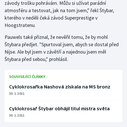
závody trošku pohrávám. Můžu si užívat parádní
Olympijské hry
atmosféru a testovat, jak na tom jsem," řekl Štybar,
kterého v neděli čeká závod Superprestige v
Parasport
Hoogstratenu.
Plavání
Pauwels také přiznal, že nevěřil tomu, že by mohl
Štybara předjet. "Spurtoval jsem, abych se dostal před
Plážový volejbal
Nijse. Ale byl jsem v závětří a najednou jsem měl
Štybara před sebou," prohlásil.
Ragby
Rychlobruslení
SOUVISEJÍCÍ ČLÁNKY
Cyklokrosařka Nashová získala na MS bronz
Rychlostní kanoistika
30. 1. 2011
Short track
Cyklokrosař Štybar obhájil titul mistra světa
30. 1. 2011
Sportovní střelba