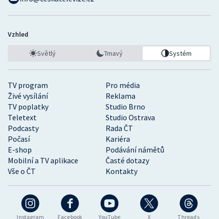
Vzhled
Světlý
Tmavý
Systém
TV program
Pro média
Živé vysílání
Reklama
TV poplatky
Studio Brno
Teletext
Studio Ostrava
Podcasty
Rada ČT
Počasí
Kariéra
E-shop
Podávání námětů
Mobilní a TV aplikace
Časté dotazy
Vše o ČT
Kontakty
Instagram
Facebook
YouTube
X
Threads