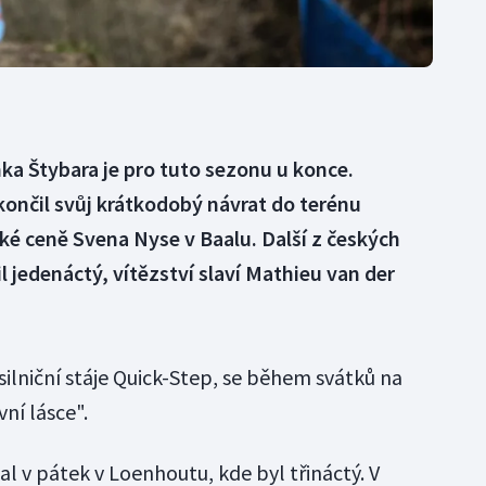
a Štybara je pro tuto sezonu u konce.
ončil svůj krátkodobý návrat do terénu
 ceně Svena Nyse v Baalu. Další z českých
 jedenáctý, vítězství slaví Mathieu van der
 silniční stáje Quick-Step, se během svátků na
vní lásce".
l v pátek v Loenhoutu, kde byl třináctý. V