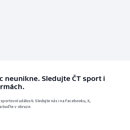
 neunikne. Sledujte ČT sport i
ormách.
 sportovní události. Sledujte nás i na Facebooku, X,
a buďte v obraze.