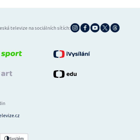
eská televize na sociálních sítích:
din
levize.cz
Systém