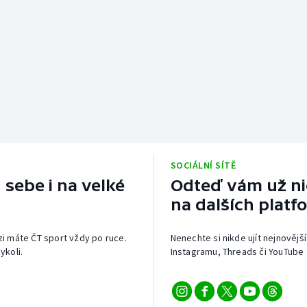
SOCIÁLNÍ SÍTĚ
 sebe i na velké
Odteď vám už nic
na dalších platf
izi máte ČT sport vždy po ruce.
Nenechte si nikde ujít nejnovější
ykoli.
Instagramu, Threads či YouTube 