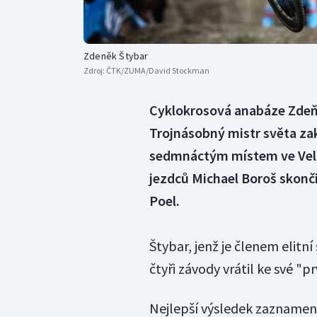
Zdeněk Štybar
Zdroj:
ČTK/ZUMA/David Stockman
Cyklokrosová anabáze Zdeňk
Trojnásobný mistr světa zak
sedmnáctým místem ve Velké
jezdců Michael Boroš skončil
Poel.
Štybar, jenž je členem elitní
čtyři závody vrátil ke své "pr
Nejlepší výsledek zaznamena