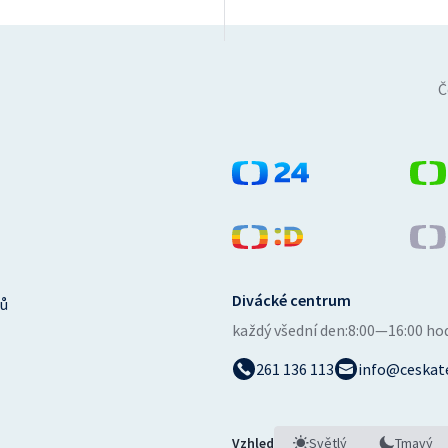
Č
Divácké centrum
ů
každý všední den:
8:00—16:00 ho
261 136 113
info@ceskate
Vzhled
Světlý
Tmavý