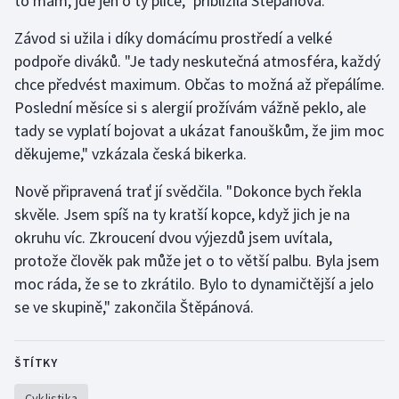
to mám, jde jen o ty plíce," přiblížila Štěpánová.
Závod si užila i díky domácímu prostředí a velké
podpoře diváků. "Je tady neskutečná atmosféra, každý
chce předvést maximum. Občas to možná až přepálíme.
Poslední měsíce si s alergií prožívám vážně peklo, ale
tady se vyplatí bojovat a ukázat fanouškům, že jim moc
děkujeme," vzkázala česká bikerka.
Nově připravená trať jí svědčila. "Dokonce bych řekla
skvěle. Jsem spíš na ty kratší kopce, když jich je na
okruhu víc. Zkroucení dvou výjezdů jsem uvítala,
protože člověk pak může jet o to větší palbu. Byla jsem
moc ráda, že se to zkrátilo. Bylo to dynamičtější a jelo
se ve skupině," zakončila Štěpánová.
ŠTÍTKY
Cyklistika