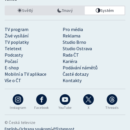
Světlý
Tmavý
Systém
TV program
Pro média
Živé vysílání
Reklama
TV poplatky
Studio Brno
Teletext
Studio Ostrava
Podcasty
Rada ČT
Počasí
Kariéra
E-shop
Podávání námětů
Mobilní a TV aplikace
Časté dotazy
Vše o ČT
Kontakty
Instagram
Facebook
YouTube
X
Threads
© Česká televize
•
•
English
Ochrana soukromí
Přístupnost