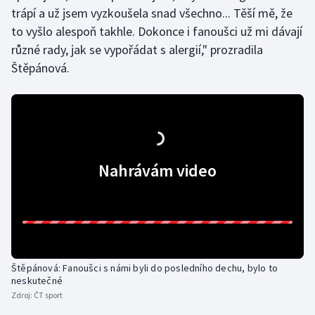
trápí a už jsem vyzkoušela snad všechno... Těší mě, že
Olympijské hry
to vyšlo alespoň takhle. Dokonce i fanoušci už mi dávají
různé rady, jak se vypořádat s alergií," prozradila
Parasport
Štěpánová.
Plavání
Plážový volejbal
Ragby
Nahrávám video
Rychlobruslení
Rychlostní kanoistika
Short track
Štěpánová: Fanoušci s námi byli do posledního dechu, bylo to
neskutečné
Sportovní střelba
Zdroj:
ČT sport