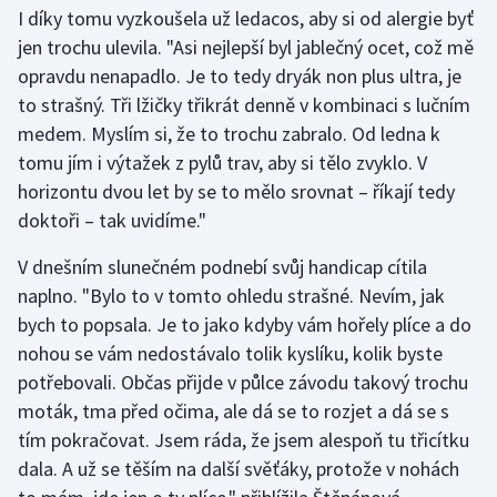
Stolní tenis
I díky tomu vyzkoušela už ledacos, aby si od alergie byť
jen trochu ulevila. "Asi nejlepší byl jablečný ocet, což mě
Triatlon
opravdu nenapadlo. Je to tedy dryák non plus ultra, je
to strašný. Tři lžičky třikrát denně v kombinaci s lučním
Veslování
medem. Myslím si, že to trochu zabralo. Od ledna k
tomu jím i výtažek z pylů trav, aby si tělo zvyklo. V
Vodní slalom
horizontu dvou let by se to mělo srovnat – říkají tedy
doktoři – tak uvidíme."
Volejbal
V dnešním slunečném podnebí svůj handicap cítila
Ostatní
naplno. "Bylo to v tomto ohledu strašné. Nevím, jak
bych to popsala. Je to jako kdyby vám hořely plíce a do
nohou se vám nedostávalo tolik kyslíku, kolik byste
potřebovali. Občas přijde v půlce závodu takový trochu
moták, tma před očima, ale dá se to rozjet a dá se s
tím pokračovat. Jsem ráda, že jsem alespoň tu třicítku
dala. A už se těším na další svěťáky, protože v nohách