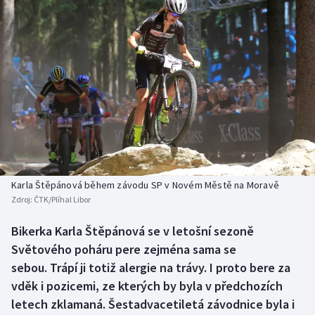
Baseball a softbal
Soutěže
Basketbal
Historické návraty
Biatlon
Aplikace ČT sport
Boby a skeleton
AZ kvíz
Box
Curling
Karla Štěpánová během závodu SP v Novém Městě na Moravě
Zdroj:
ČTK/Plíhal Libor
Dostihy
Bikerka Karla Štěpánová se v letošní sezoně
Florbal
Světového poháru pere zejména sama se
sebou. Trápí ji totiž alergie na trávy. I proto bere za
Futsal
vděk i pozicemi, ze kterých by byla v předchozích
letech zklamaná. Šestadvacetiletá závodnice byla i
Golf