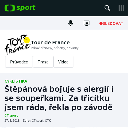
POPULÁRNÍ
SLEDOVAT
Fotbal
Tour de France
Přímé přenosy, příběhy, novinky
Hokej
Průvodce
Trasa
Videa
Tenis
Atletika
CYKLISTIKA
Štěpánová bojuje s alergií i
Cyklistika
se soupeřkami. Za třicítku
DALŠÍ SPORTY
jsem ráda, řekla po závodě
ČT sport
Americký fotbal
NEPŘEHLÉDNĚTE
27. 5. 2018
|
Zdroj:
ČT sport
,
ČTK