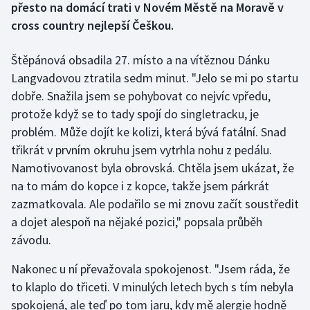
přesto na domácí trati v Novém Městě na Moravě v
cross country nejlepší Češkou.
Gymnastika
Štěpánová obsadila 27. místo a na vítěznou Dánku
Házená
Langvadovou ztratila sedm minut. "Jelo se mi po startu
dobře. Snažila jsem se pohybovat co nejvíc vpředu,
Jezdectví
protože když se to tady spojí do singletracku, je
problém. Může dojít ke kolizi, která bývá fatální. Snad
Judo
třikrát v prvním okruhu jsem vytrhla nohu z pedálu.
Krasobruslení
Namotivovanost byla obrovská. Chtěla jsem ukázat, že
na to mám do kopce i z kopce, takže jsem párkrát
Lezení
zazmatkovala. Ale podařilo se mi znovu začít soustředit
a dojet alespoň na nějaké pozici," popsala průběh
Lyže a snowboard
závodu.
Moderní pětiboj
Nakonec u ní převažovala spokojenost. "Jsem ráda, že
to klaplo do třiceti. V minulých letech bych s tím nebyla
Motorsport
spokojená, ale teď po tom jaru, kdy mě alergie hodně