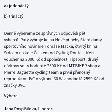
a) jedenáctý
Gymnastika
b) třináctý
Házená
Denně vybereme ze správných odpovědí pět
Jezdectví
výherců. Pátý vyhraje knihu Nové příběhy Staré dámy
sportovního novináře Tomáše Macka, čtvrtý knihu
Judo
Srdcem na kole Českem od Cycling Routes, třetí
voucher na 2000 Kč od společnosti Tipsport, druhý
Krasobruslení
dárkový set v hodnotě 2500 Kč od MTBIKER.shop a
Lezení
Pierre Baguette cycling team a první přenosný
reproduktor JVC o výkonu 60 W v hodnotě 2599 Kč od
Lyže a snowboard
značky JVC.
Výherci:
Moderní pětiboj
Motorsport
Jana Pospíšilová, Liberec