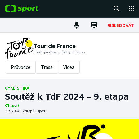
POPULÁRNÍ
SLEDOVAT
Fotbal
Tour de France
Přímé přenosy, příběhy, novinky
Hokej
Průvodce
Trasa
Videa
Tenis
Atletika
CYKLISTIKA
Soutěž k TdF 2024 – 9. etapa
Cyklistika
ČT sport
7. 7. 2024
|
Zdroj:
ČT sport
DALŠÍ SPORTY
Americký fotbal
NEPŘEHLÉDNĚTE