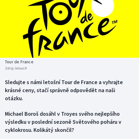
Baseball a softbal
Soutěže
Basketbal
Historické návraty
Biatlon
Aplikace ČT sport
Boby a skeleton
AZ kvíz
Tour de France
Box
Zdroj:
letour.fr
Curling
Sledujte s námi letošní Tour de France a vyhrajte
krásné ceny, stačí správně odpovědět na naši
Dostihy
otázku.
Florbal
Michael Boroš dosáhl v Troyes svého nejlepšího
výsledku v poslední sezoně Světového poháru v
Futsal
cyklokrosu. Kolikátý skončil?
Golf