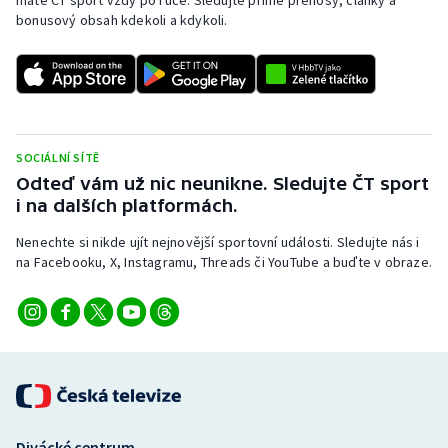
máte ČT sport vždy po ruce. Sledujte přímé přenosy, články a
bonusový obsah kdekoli a kdykoli.
SOCIÁLNÍ SÍTĚ
Odteď vám už nic neunikne. Sledujte ČT sport
i na dalších platformách.
Nenechte si nikde ujít nejnovější sportovní události. Sledujte nás i
na Facebooku, X, Instagramu, Threads či YouTube a buďte v obraze.
Divácké centrum