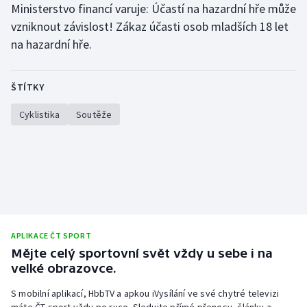
Ministerstvo financí varuje: Účastí na hazardní hře může
Stolní tenis
vzniknout závislost! Zákaz účasti osob mladších 18 let
Triatlon
na hazardní hře.
Veslování
ŠTÍTKY
Vodní slalom
Cyklistika
Soutěže
Volejbal
Ostatní
APLIKACE ČT SPORT
Mějte celý sportovní svět vždy u sebe i na
velké obrazovce.
S mobilní aplikací, HbbTV a apkou iVysílání ve své chytré televizi