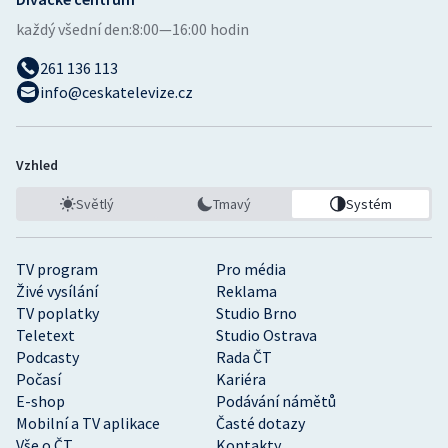
každý všední den:
8:00—16:00 hodin
261 136 113
info@ceskatelevize.cz
Vzhled
Světlý
Tmavý
Systém
TV program
Pro média
Živé vysílání
Reklama
TV poplatky
Studio Brno
Teletext
Studio Ostrava
Podcasty
Rada ČT
Počasí
Kariéra
E-shop
Podávání námětů
Mobilní a TV aplikace
Časté dotazy
Vše o ČT
Kontakty