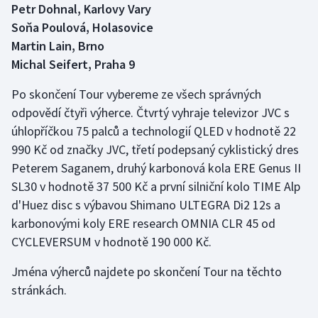
Petr Dohnal, Karlovy Vary
Olympijské hry
Soňa Poulová, Holasovice
Martin Lain, Brno
Parasport
Michal Seifert, Praha 9
Plavání
Po skončení Tour vybereme ze všech správných
odpovědí čtyři výherce. Čtvrtý vyhraje televizor JVC s
Plážový volejbal
úhlopříčkou 75 palců a technologií QLED v hodnotě 22
990 Kč od značky JVC, třetí podepsaný cyklistický dres
Ragby
Peterem Saganem, druhý karbonová kola ERE Genus II
SL30 v hodnotě 37 500 Kč a první silniční kolo TIME Alp
Rychlobruslení
d'Huez disc s výbavou Shimano ULTEGRA Di2 12s a
karbonovými koly ERE research OMNIA CLR 45 od
Rychlostní kanoistika
CYCLEVERSUM v hodnotě 190 000 Kč.
Short track
Jména výherců najdete po skončení Tour na těchto
stránkách.
Sportovní střelba