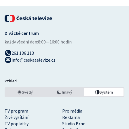
Divácké centrum
každý všední den:
8:00—16:00 hodin
261 136 113
info@ceskatelevize.cz
Vzhled
Světlý
Tmavý
Systém
TV program
Pro média
Živé vysílání
Reklama
TV poplatky
Studio Brno