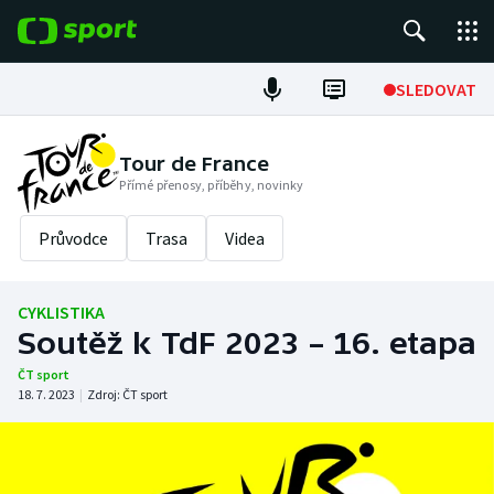
POPULÁRNÍ
SLEDOVAT
Fotbal
Tour de France
Přímé přenosy, příběhy, novinky
Hokej
Průvodce
Trasa
Videa
Tenis
Atletika
CYKLISTIKA
Soutěž k TdF 2023 – 16. etapa
Cyklistika
ČT sport
18. 7. 2023
|
Zdroj:
ČT sport
DALŠÍ SPORTY
Americký fotbal
NEPŘEHLÉDNĚTE