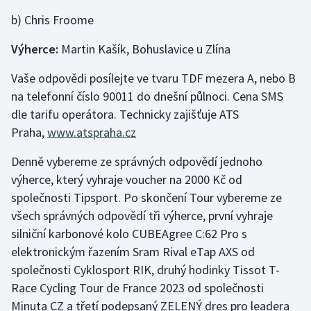
b) Chris Froome
Gymnastika
Výherce:
Martin Kašík, Bohuslavice u Zlína
Házená
Vaše odpovědi posílejte ve tvaru TDF mezera A, nebo B
na telefonní číslo 90011 do dnešní půlnoci. Cena SMS
Jezdectví
dle tarifu operátora. Technicky zajišťuje ATS
Praha,
www.atspraha.cz
Judo
Denně vybereme ze správných odpovědí jednoho
Krasobruslení
výherce, který vyhraje voucher na 2000 Kč od
společnosti Tipsport. Po skončení Tour vybereme ze
Lezení
všech správných odpovědí tři výherce, první vyhraje
Lyže a snowboard
silniční karbonové kolo CUBEAgree C:62 Pro s
elektronickým řazením Sram Rival eTap AXS od
Moderní pětiboj
společnosti Cyklosport RIK, druhý hodinky Tissot T-
Race Cycling Tour de France 2023 od společnosti
Motorsport
Minuta CZ a třetí podepsaný ZELENÝ dres pro leadera