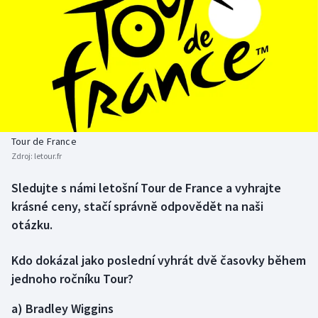
Baseball a softbal
Soutěže
Basketbal
Historické návraty
Biatlon
Aplikace ČT sport
Boby a skeleton
AZ kvíz
Tour de France
Box
Zdroj:
letour.fr
Curling
Sledujte s námi letošní Tour de France a vyhrajte
krásné ceny, stačí správně odpovědět na naši
Dostihy
otázku.
Florbal
Kdo dokázal jako poslední vyhrát dvě časovky během
jednoho ročníku Tour?
Futsal
a) Bradley Wiggins
Golf