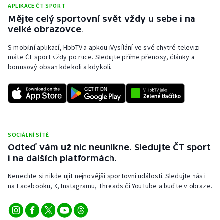
Stolní tenis
APLIKACE ČT SPORT
Mějte celý sportovní svět vždy u sebe i na
velké obrazovce.
Triatlon
S mobilní aplikací, HbbTV a apkou iVysílání ve své chytré televizi
Veslování
máte ČT sport vždy po ruce. Sledujte přímé přenosy, články a
bonusový obsah kdekoli a kdykoli.
Vodní slalom
Volejbal
Ostatní
SOCIÁLNÍ SÍTĚ
Odteď vám už nic neunikne. Sledujte ČT sport
i na dalších platformách.
Nenechte si nikde ujít nejnovější sportovní události. Sledujte nás i
na Facebooku, X, Instagramu, Threads či YouTube a buďte v obraze.