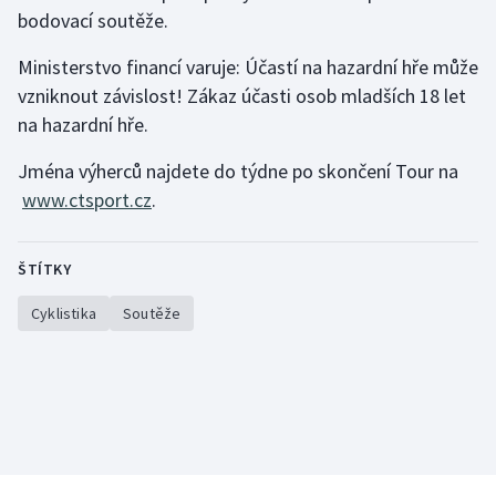
bodovací soutěže.
Olympijské hry
Ministerstvo financí varuje: Účastí na hazardní hře může
Parasport
vzniknout závislost! Zákaz účasti osob mladších 18 let
na hazardní hře.
Plavání
Jména výherců najdete do týdne po skončení Tour na
Plážový volejbal
www.ctsport.cz
.
Ragby
ŠTÍTKY
Rychlobruslení
Cyklistika
Soutěže
Rychlostní kanoistika
Short track
Sportovní střelba