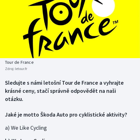
Baseball a softbal
Soutěže
Basketbal
Historické návraty
Biatlon
Aplikace ČT sport
Boby a skeleton
AZ kvíz
Tour de France
Box
Zdroj:
letour.fr
Curling
Sledujte s námi letošní Tour de France a vyhrajte
krásné ceny, stačí správně odpovědět na naši
Dostihy
otázku.
Florbal
Jaké je motto Škoda Auto pro cyklistické aktivity?
Futsal
a) We Like Cycling
Golf