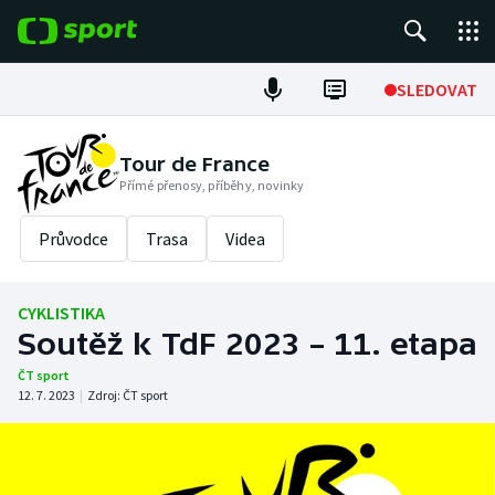
POPULÁRNÍ
SLEDOVAT
Fotbal
Tour de France
Přímé přenosy, příběhy, novinky
Hokej
Průvodce
Trasa
Videa
Tenis
Atletika
CYKLISTIKA
Soutěž k TdF 2023 – 11. etapa
Cyklistika
ČT sport
12. 7. 2023
|
Zdroj:
ČT sport
DALŠÍ SPORTY
Americký fotbal
NEPŘEHLÉDNĚTE