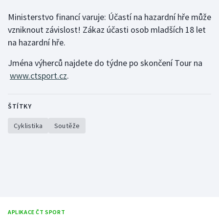
Olympijské hry
Ministerstvo financí varuje: Účastí na hazardní hře může
vzniknout závislost! Zákaz účasti osob mladších 18 let
Parasport
na hazardní hře.
Plavání
Jména výherců najdete do týdne po skončení Tour na
www.ctsport.cz
.
Plážový volejbal
ŠTÍTKY
Ragby
Cyklistika
Soutěže
Rychlobruslení
Rychlostní kanoistika
Short track
Sportovní střelba
APLIKACE ČT SPORT