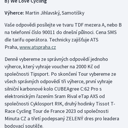
b) We Love Cycling
Výherce:
Martin Jihlavský, Samotišky
Gymnastika
Vaše odpovědi posílejte ve tvaru TDF mezera A, nebo B
Házená
na telefonní číslo 90011 do dnešní půlnoci. Cena SMS
dle tarifu operátora. Technicky zajišťuje ATS
Jezdectví
Praha,
www.atspraha.cz
Judo
Denně vybereme ze správných odpovědí jednoho
výherce, který vyhraje voucher na 2000 Kč od
Krasobruslení
společnosti Tipsport. Po skončení Tour vybereme ze
všech správných odpovědí tři výherce, první vyhraje
Lezení
silniční karbonové kolo CUBEAgree C:62 Pro s
Lyže a snowboard
elektronickým řazením Sram Rival eTap AXS od
společnosti Cyklosport RIK, druhý hodinky Tissot T-
Moderní pětiboj
Race Cycling Tour de France 2023 od společnosti
Minuta CZ a třetí podepsaný ZELENÝ dres pro leadera
Motorsport
bodovací soutěže.