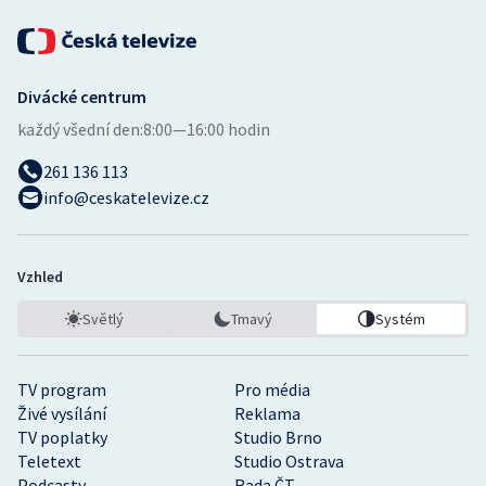
Divácké centrum
každý všední den:
8:00—16:00 hodin
261 136 113
info@ceskatelevize.cz
Vzhled
Světlý
Tmavý
Systém
TV program
Pro média
Živé vysílání
Reklama
TV poplatky
Studio Brno
Teletext
Studio Ostrava
Podcasty
Rada ČT