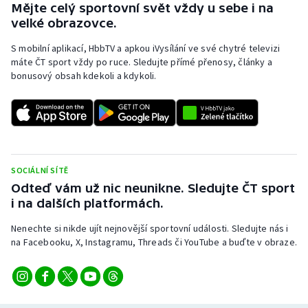
Mějte celý sportovní svět vždy u sebe i na
Stolní tenis
velké obrazovce.
Triatlon
S mobilní aplikací, HbbTV a apkou iVysílání ve své chytré televizi
máte ČT sport vždy po ruce. Sledujte přímé přenosy, články a
Veslování
bonusový obsah kdekoli a kdykoli.
Vodní slalom
Volejbal
SOCIÁLNÍ SÍTĚ
Ostatní
Odteď vám už nic neunikne. Sledujte ČT sport
i na dalších platformách.
Nenechte si nikde ujít nejnovější sportovní události. Sledujte nás i
na Facebooku, X, Instagramu, Threads či YouTube a buďte v obraze.