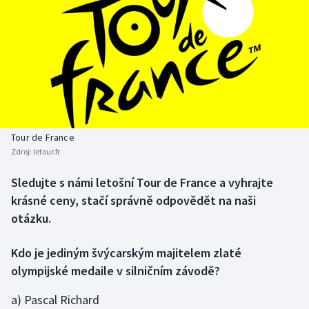
Baseball a softbal
Soutěže
Basketbal
Historické návraty
Biatlon
Aplikace ČT sport
Boby a skeleton
AZ kvíz
Tour de France
Box
Zdroj:
letour.fr
Curling
Sledujte s námi letošní Tour de France a vyhrajte
krásné ceny, stačí správně odpovědět na naši
Dostihy
otázku.
Florbal
Kdo je jediným švýcarským majitelem zlaté
olympijské medaile v silničním závodě?
Futsal
a) Pascal Richard
Golf