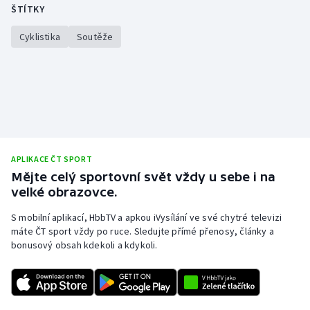
ŠTÍTKY
Olympijské hry
Cyklistika
Soutěže
Parasport
Plavání
Plážový volejbal
Ragby
APLIKACE ČT SPORT
Mějte celý sportovní svět vždy u sebe i na
Rychlobruslení
velké obrazovce.
S mobilní aplikací, HbbTV a apkou iVysílání ve své chytré televizi
Rychlostní kanoistika
máte ČT sport vždy po ruce. Sledujte přímé přenosy, články a
bonusový obsah kdekoli a kdykoli.
Short track
Sportovní střelba