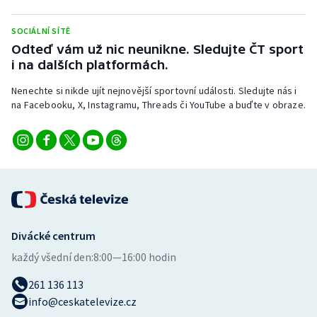
Stolní tenis
SOCIÁLNÍ SÍTĚ
Triatlon
Odteď vám už nic neunikne. Sledujte ČT sport
i na dalších platformách.
Veslování
Nenechte si nikde ujít nejnovější sportovní události. Sledujte nás i
na Facebooku, X, Instagramu, Threads či YouTube a buďte v obraze.
Vodní slalom
Volejbal
Ostatní
Divácké centrum
každý všední den:
8:00—16:00 hodin
261 136 113
info@ceskatelevize.cz