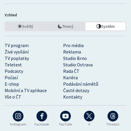
Vzhled
Světlý
Tmavý
Systém
TV program
Pro média
Živé vysílání
Reklama
TV poplatky
Studio Brno
Teletext
Studio Ostrava
Podcasty
Rada ČT
Počasí
Kariéra
E-shop
Podávání námětů
Mobilní a TV aplikace
Časté dotazy
Vše o ČT
Kontakty
Instagram
Facebook
YouTube
X
Threads