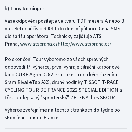
b) Tony Rominger
Gymnastika
Vaše odpovědi posílejte ve tvaru TDF mezera A nebo B
Házená
na telefonní číslo 90011 do dnešní půlnoci. Cena SMS
dle tarifu operátora. Technicky zajišťuje ATS
Jezdectví
Praha,
www.atspraha.cz
http://www.atspraha.cz/
Judo
Po skončení Tour vybereme ze všech správných
odpovědí tři výherce, první vyhraje silniční karbonové
Krasobruslení
kolo CUBE Agree C:62 Pro s elektronickým řazením
Sram Rival eTap AXS, druhý hodinky TISSOT T-RACE
Lezení
CYCLING TOUR DE FRANCE 2022 SPECIAL EDITION a
třetí podepsaný "sprinterský" ZELENÝ dres ŠKODA.
Lyže a snowboard
Výherce zveřejníme na těchto stránkách do týdne po
Moderní pětiboj
skončení Tour de France.
Motorsport