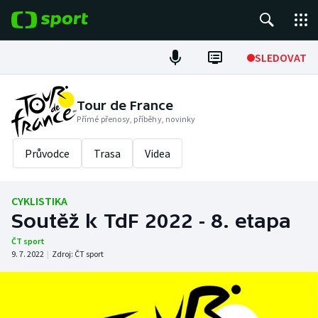
POPULÁRNÍ
SLEDOVAT
Fotbal
Tour de France
Přímé přenosy, příběhy, novinky
Hokej
Průvodce
Trasa
Videa
Tenis
Atletika
CYKLISTIKA
Soutěž k TdF 2022 - 8. etapa
Cyklistika
ČT sport
9. 7. 2022
|
Zdroj:
ČT sport
DALŠÍ SPORTY
Americký fotbal
NEPŘEHLÉDNĚTE