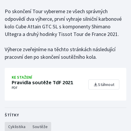
Olympijské hry
Po skončení Tour vybereme ze všech správných
odpovědí dva výherce, první vyhraje silniční karbonové
Parasport
kolo Cube Attain GTC SL s komponenty Shimano
Ultegra a druhý hodinky Tissot Tour de France 2021.
Plavání
Výherce zveřejníme na těchto stránkách následující
Plážový volejbal
pracovní den po skončení soutěžního kola.
Ragby
KE STAŽENÍ
Rychlobruslení
Pravidla soutěže TdF 2021
Stáhnout
PDF
Rychlostní kanoistika
Short track
ŠTÍTKY
Sportovní střelba
Cyklistika
Soutěže