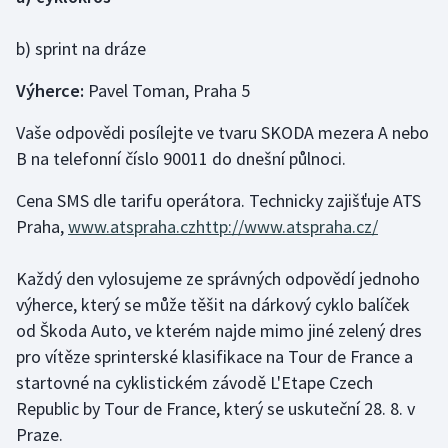
Gymnastika
b) sprint na dráze
Výherce:
Pavel Toman, Praha 5
Házená
Vaše odpovědi posílejte ve tvaru SKODA mezera A nebo
Jezdectví
B na telefonní číslo 90011 do dnešní půlnoci.
Judo
Cena SMS dle tarifu operátora. Technicky zajišťuje ATS
Praha,
www.atspraha.cz
http://www.atspraha.cz/
Krasobruslení
Každý den vylosujeme ze správných odpovědí jednoho
Lezení
výherce, který se může těšit na dárkový cyklo balíček
od Škoda Auto, ve kterém najde mimo jiné zelený dres
Lyže a snowboard
pro vítěze sprinterské klasifikace na Tour de France a
startovné na cyklistickém závodě L'Etape Czech
Moderní pětiboj
Republic by Tour de France, který se uskuteční 28. 8. v
Motorsport
Praze.