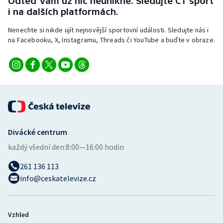
Odteď vám už nic neunikne. Sledujte ČT sport
i na dalších platformách.
Nenechte si nikde ujít nejnovější sportovní události. Sledujte nás i
na Facebooku, X, Instagramu, Threads či YouTube a buďte v obraze.
Divácké centrum
každý všední den:
8:00—16:00 hodin
261 136 113
info@ceskatelevize.cz
Vzhled