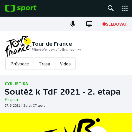
POPULÁRNÍ
SLEDOVAT
Fotbal
Tour de France
Přímé přenosy, příběhy, novinky
Hokej
Průvodce
Trasa
Videa
Tenis
Atletika
CYKLISTIKA
Soutěž k TdF 2021 - 2. etapa
Cyklistika
ČT sport
27. 6. 2021
|
Zdroj:
ČT sport
DALŠÍ SPORTY
Americký fotbal
NEPŘEHLÉDNĚTE