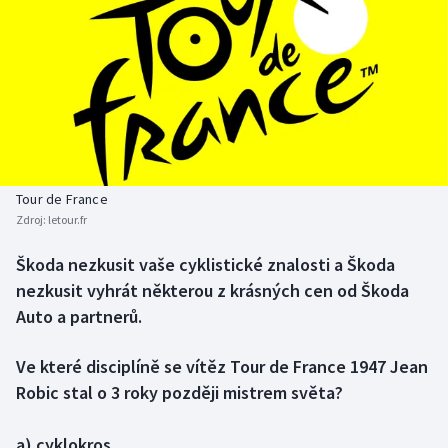
Baseball a softbal
Soutěže
Basketbal
Historické návraty
Biatlon
Aplikace ČT sport
Boby a skeleton
AZ kvíz
Tour de France
Box
Zdroj:
letour.fr
Curling
Škoda nezkusit vaše cyklistické znalosti a Škoda
nezkusit vyhrát některou z krásných cen od Škoda
Dostihy
Auto a partnerů.
Florbal
Ve které disciplíně se vítěz Tour de France 1947 Jean
Robic stal o 3 roky později mistrem světa?
Futsal
a) cyklokros
Golf