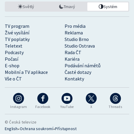
Světlý
Tmavý
Systém
TV program
Pro média
Živé vysílání
Reklama
TV poplatky
Studio Brno
Teletext
Studio Ostrava
Podcasty
Rada ČT
Počasí
Kariéra
E-shop
Podávání námětů
Mobilní a TV aplikace
Časté dotazy
Vše o ČT
Kontakty
Instagram
Facebook
YouTube
X
Threads
© Česká televize
•
•
English
Ochrana soukromí
Přístupnost