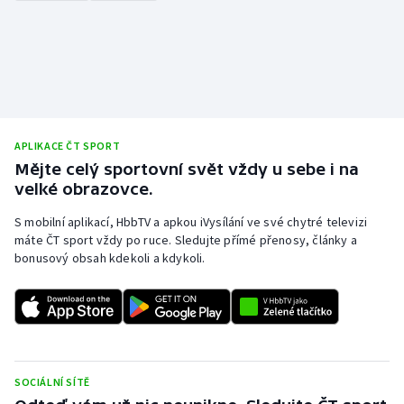
Stolní tenis
Triatlon
Veslování
Vodní slalom
APLIKACE ČT SPORT
Mějte celý sportovní svět vždy u sebe i na
Volejbal
velké obrazovce.
S mobilní aplikací, HbbTV a apkou iVysílání ve své chytré televizi
Ostatní
máte ČT sport vždy po ruce. Sledujte přímé přenosy, články a
bonusový obsah kdekoli a kdykoli.
SOCIÁLNÍ SÍTĚ