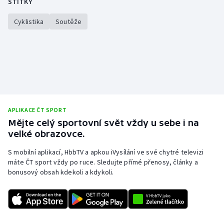
ŠTÍTKY
Olympijské hry
Cyklistika
Soutěže
Parasport
Plavání
Plážový volejbal
Ragby
APLIKACE ČT SPORT
Mějte celý sportovní svět vždy u sebe i na
velké obrazovce.
Rychlobruslení
S mobilní aplikací, HbbTV a apkou iVysílání ve své chytré televizi
Rychlostní kanoistika
máte ČT sport vždy po ruce. Sledujte přímé přenosy, články a
bonusový obsah kdekoli a kdykoli.
Short track
Sportovní střelba