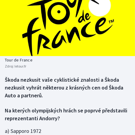
Baseball a softbal
Soutěže
Basketbal
Historické návraty
Biatlon
Aplikace ČT sport
Boby a skeleton
AZ kvíz
Tour de France
Box
Zdroj:
letour.fr
Curling
Škoda nezkusit vaše cyklistické znalosti a Škoda
nezkusit vyhrát některou z krásných cen od Škoda
Dostihy
Auto a partnerů.
Florbal
Na kterých olympijských hrách se poprvé představili
reprezentanti Andorry?
Futsal
a) Sapporo 1972
Golf