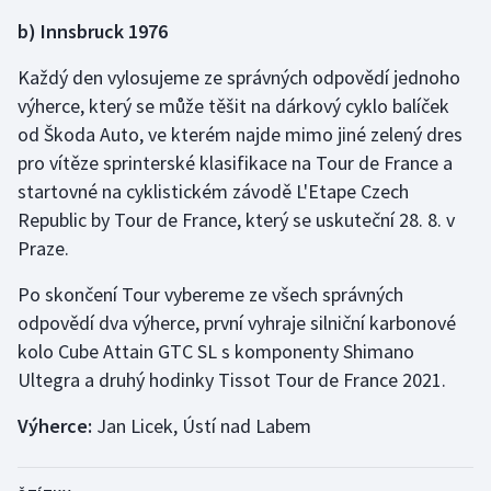
b) Innsbruck 1976
Gymnastika
Každý den vylosujeme ze správných odpovědí jednoho
Házená
výherce, který se může těšit na dárkový cyklo balíček
od Škoda Auto, ve kterém najde mimo jiné zelený dres
Jezdectví
pro vítěze sprinterské klasifikace na Tour de France a
startovné na cyklistickém závodě L'Etape Czech
Judo
Republic by Tour de France, který se uskuteční 28. 8. v
Praze.
Krasobruslení
Po skončení Tour vybereme ze všech správných
Lezení
odpovědí dva výherce, první vyhraje silniční karbonové
kolo Cube Attain GTC SL s komponenty Shimano
Lyže a snowboard
Ultegra a druhý hodinky Tissot Tour de France 2021.
Moderní pětiboj
Výherce:
Jan Licek, Ústí nad Labem
Motorsport