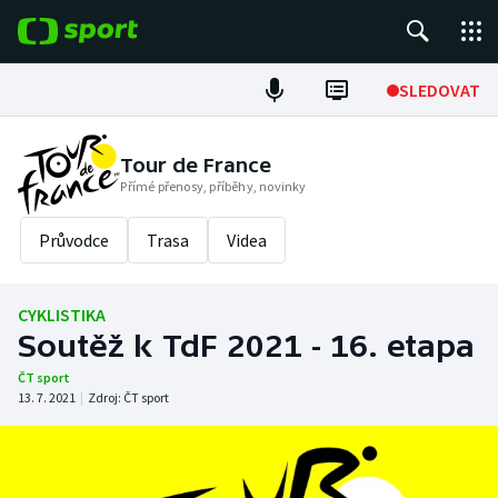
POPULÁRNÍ
SLEDOVAT
Fotbal
Tour de France
Přímé přenosy, příběhy, novinky
Hokej
Průvodce
Trasa
Videa
Tenis
Atletika
CYKLISTIKA
Soutěž k TdF 2021 - 16. etapa
Cyklistika
ČT sport
13. 7. 2021
|
Zdroj:
ČT sport
DALŠÍ SPORTY
Americký fotbal
NEPŘEHLÉDNĚTE