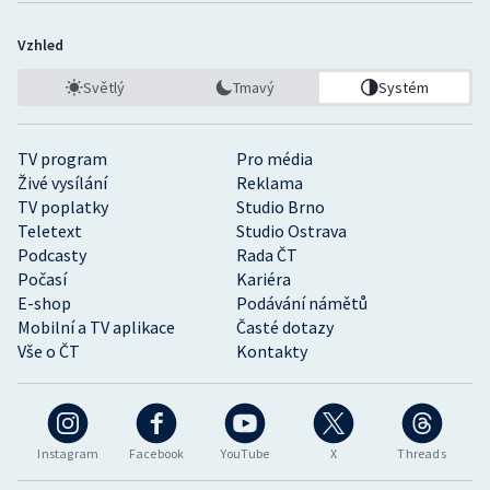
Vzhled
Světlý
Tmavý
Systém
TV program
Pro média
Živé vysílání
Reklama
TV poplatky
Studio Brno
Teletext
Studio Ostrava
Podcasty
Rada ČT
Počasí
Kariéra
E-shop
Podávání námětů
Mobilní a TV aplikace
Časté dotazy
Vše o ČT
Kontakty
Instagram
Facebook
YouTube
X
Threads