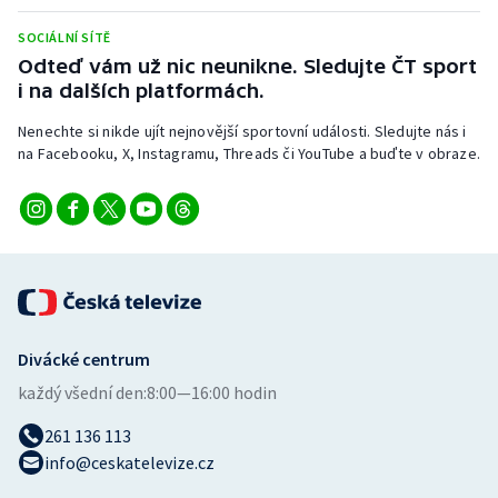
Stolní tenis
SOCIÁLNÍ SÍTĚ
Odteď vám už nic neunikne. Sledujte ČT sport
Triatlon
i na dalších platformách.
Veslování
Nenechte si nikde ujít nejnovější sportovní události. Sledujte nás i
na Facebooku, X, Instagramu, Threads či YouTube a buďte v obraze.
Vodní slalom
Volejbal
Ostatní
Divácké centrum
každý všední den:
8:00—16:00 hodin
261 136 113
info@ceskatelevize.cz