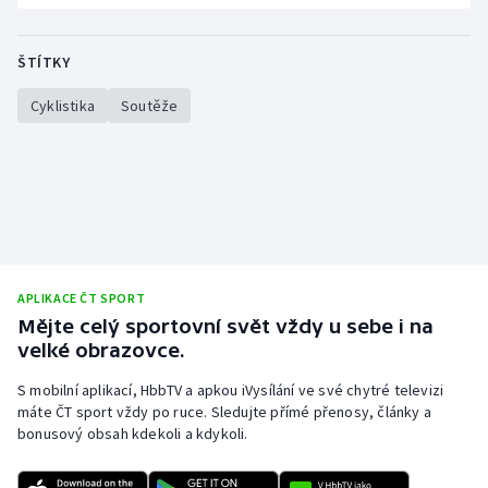
Stolní tenis
ŠTÍTKY
Triatlon
Cyklistika
Soutěže
Veslování
Vodní slalom
Volejbal
Ostatní
APLIKACE ČT SPORT
Mějte celý sportovní svět vždy u sebe i na
velké obrazovce.
S mobilní aplikací, HbbTV a apkou iVysílání ve své chytré televizi
máte ČT sport vždy po ruce. Sledujte přímé přenosy, články a
bonusový obsah kdekoli a kdykoli.