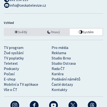
info@ceskatelevize.cz
Vzhled
Světlý
Tmavý
Systém
TV program
Pro média
Živé vysílání
Reklama
TV poplatky
Studio Brno
Teletext
Studio Ostrava
Podcasty
Rada ČT
Počasí
Kariéra
E-shop
Podávání námětů
Mobilní a TV aplikace
Časté dotazy
Vše o ČT
Kontakty