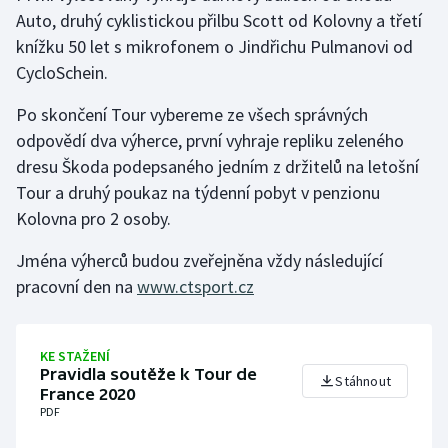
Auto, druhý cyklistickou přilbu Scott od Kolovny a třetí
Olympijské hry
knížku 50 let s mikrofonem o Jindřichu Pulmanovi od
CycloSchein.
Parasport
Po skončení Tour vybereme ze všech správných
Plavání
odpovědí dva výherce, první vyhraje repliku zeleného
dresu Škoda podepsaného jedním z držitelů na letošní
Plážový volejbal
Tour a druhý poukaz na týdenní pobyt v penzionu
Kolovna pro 2 osoby.
Ragby
Jména výherců budou zveřejněna vždy následující
Rychlobruslení
pracovní den na
www.ctsport.cz
Rychlostní kanoistika
KE STAŽENÍ
Short track
Pravidla soutěže k Tour de
Stáhnout
France 2020
Sportovní střelba
PDF