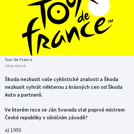
Baseball a softbal
Soutěže
Basketbal
Historické návraty
Biatlon
Aplikace ČT sport
Boby a skeleton
AZ kvíz
Tour de France
Box
Zdroj:
letour.fr
Curling
Škoda nezkusit vaše cyklistické znalosti a Škoda
nezkusit vyhrát některou z krásných cen od Škoda
Dostihy
Auto a partnerů.
Florbal
Ve kterém roce se Ján Svorada stal poprvé mistrem
České republiky v silničním závodě?
Futsal
a) 1993
Golf