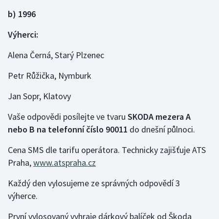
b) 1996
Gymnastika
Výherci:
Házená
Alena Černá, Starý Plzenec
Jezdectví
Petr Růžička, Nymburk
Judo
Jan Sopr, Klatovy
Vaše odpovědi posílejte ve tvaru
SKODA mezera A
Krasobruslení
nebo B
na telefonní číslo
90011
do dnešní půlnoci.
Lezení
Cena SMS dle tarifu operátora. Technicky zajišťuje ATS
Praha,
www.atspraha.cz
Lyže a snowboard
Každý den vylosujeme ze správných odpovědí 3
Moderní pětiboj
výherce.
Motorsport
První vylosovaný vyhraje dárkový balíček od Škoda