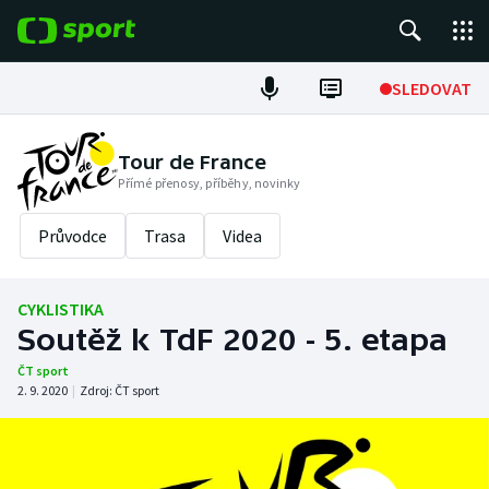
POPULÁRNÍ
SLEDOVAT
Fotbal
Tour de France
Přímé přenosy, příběhy, novinky
Hokej
Průvodce
Trasa
Videa
Tenis
Atletika
CYKLISTIKA
Soutěž k TdF 2020 - 5. etapa
Cyklistika
ČT sport
2. 9. 2020
|
Zdroj:
ČT sport
DALŠÍ SPORTY
Americký fotbal
NEPŘEHLÉDNĚTE