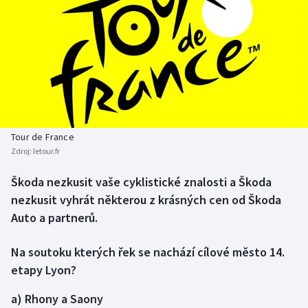
Atletika
Soutěže
Baseball a softbal
Historické návraty
Basketbal
Aplikace ČT sport
Biatlon
AZ kvíz
Tour de France
Boby a skeleton
Zdroj:
letour.fr
Box
Škoda nezkusit vaše cyklistické znalosti a Škoda
nezkusit vyhrát některou z krásných cen od Škoda
Curling
Auto a partnerů.
Cyklistika
Na soutoku kterých řek se nachází cílové město 14.
etapy Lyon?
Dostihy
a) Rhony a Saony
Florbal