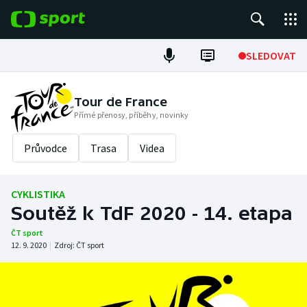
POPULÁRNÍ
SLEDOVAT
ME v atletice
Tour de France
Přímé přenosy, příběhy, novinky
ME v plavání
Průvodce
Trasa
Videa
Fotbal
Hokej
CYKLISTIKA
Soutěž k TdF 2020 - 14. etapa
Tenis
ČT sport
12. 9. 2020
|
Zdroj:
ČT sport
DALŠÍ SPORTY
Americký fotbal
NEPŘEHLÉDNĚTE