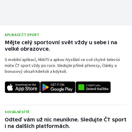
Short track
Sportovní střelba
Stolní tenis
APLIKACE ČT SPORT
Mějte celý sportovní svět vždy u sebe i na
Triatlon
velké obrazovce.
S mobilní aplikací, HbbTV a apkou iVysílání ve své chytré televizi
Veslování
máte ČT sport vždy po ruce. Sledujte přímé přenosy, články a
bonusový obsah kdekoli a kdykoli.
Vodní slalom
Volejbal
Ostatní
SOCIÁLNÍ SÍTĚ
Odteď vám už nic neunikne. Sledujte ČT sport
i na dalších platformách.