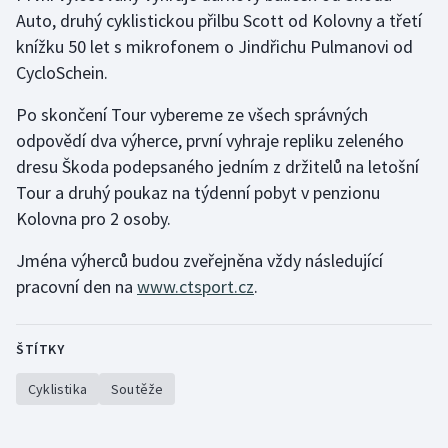
Auto, druhý cyklistickou přilbu Scott od Kolovny a třetí
Moderní pětiboj
knížku 50 let s mikrofonem o Jindřichu Pulmanovi od
CycloSchein.
Motorsport
Po skončení Tour vybereme ze všech správných
Olympijské hry
odpovědí dva výherce, první vyhraje repliku zeleného
dresu Škoda podepsaného jedním z držitelů na letošní
Parasport
Tour a druhý poukaz na týdenní pobyt v penzionu
Kolovna pro 2 osoby.
Plavání
Jména výherců budou zveřejněna vždy následující
Plážový volejbal
pracovní den na
www.ctsport.cz
.
Ragby
ŠTÍTKY
Rychlobruslení
Cyklistika
Soutěže
Rychlostní kanoistika