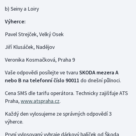
b) Seiny a Loiry
Futsal
Výherce:
Golf
Pavel Strejček, Velký Osek
Gymnastika
Jiří Klusáček, Nadějov
Házená
Veronika Kosmačková, Praha 9
Vaše odpovědi posílejte ve tvaru
SKODA mezera A
Jezdectví
nebo B
na telefonní číslo
90011
do dnešní půlnoci.
Judo
Cena SMS dle tarifu operátora. Technicky zajišťuje ATS
Praha,
www.atspraha.cz
.
Krasobruslení
Každý den vylosujeme ze správných odpovědí 3
Lezení
výherce.
Lyže a snowboard
První vylosovaný vyhraje dárkový balíček od Škoda