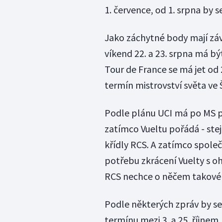
1. července, od 1. srpna by
Jako záchytné body mají zá
víkend 22. a 23. srpna má 
Tour de France se má jet od 
termín mistrovství světa ve Š
Podle plánu UCI má po MS při
zatímco Vueltu pořádá - stej
křídly RCS. A zatímco spole
potřebu zkrácení Vuelty s 
RCS nechce o něčem takovém
Podle některých zpráv by s
termínu mezi 3. a 25. říjnem.