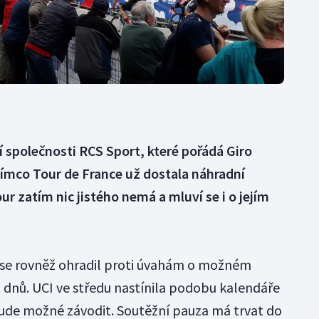
 společnosti RCS Sport, které pořádá Giro
atímco Tour de France už dostala náhradní
ur zatím nic jistého nemá a mluví se i o jejím
 se rovněž ohradil proti úvahám o možném
dnů. UCI ve středu nastínila podobu kalendáře
bude možné závodit. Soutěžní pauza má trvat do