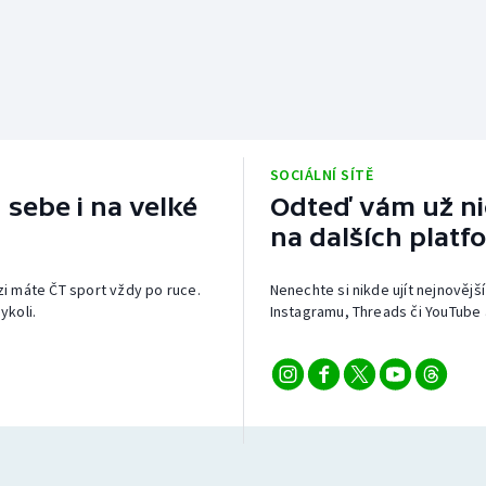
SOCIÁLNÍ SÍTĚ
 sebe i na velké
Odteď vám už nic
na dalších platf
izi máte ČT sport vždy po ruce.
Nenechte si nikde ujít nejnovější
ykoli.
Instagramu, Threads či YouTube 