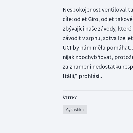
Nespokojenost ventiloval ta
cíle: odjet Giro, odjet takové
zbývající naše závody, kter
závodit v srpnu, sotva lze j
UCI by nám měla pomáhat. A
nijak zpochybňovat, protože
za znamení nedostatku respe
Itálii," prohlásil.
ŠTÍTKY
Cyklistika