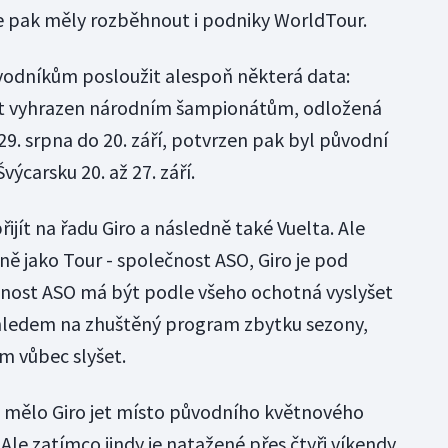
 se pak měly rozběhnout i podniky WorldTour.
vodníkům posloužit alespoň některá data:
být vyhrazen národním šampionátům, odložená
29. srpna do 20. září, potvrzen pak byl původní
výcarsku 20. až 27. září.
jít na řadu Giro a následně také Vuelta. Ale
ně jako Tour - společnost ASO, Giro je pod
čnost ASO má být podle všeho ochotná vyslyšet
ohledem na zhuštěný program zbytku sezony,
 vůbec slyšet.
e mělo Giro jet místo původního květnového
 Ale zatímco jindy je natažené přes čtyři víkendy