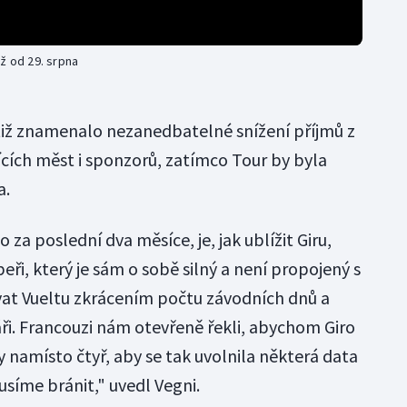
ž od 29. srpna
otiž znamenalo nezanedbatelné snížení příjmů z
ících měst i sponzorů, zatímco Tour by byla
a.
o za poslední dva měsíce, je, jak ublížit Giru,
i, který je sám o sobě silný a není propojený s
vat Vueltu zkrácením počtu závodních dnů a
áři. Francouzi nám otevřeně řekli, abychom Giro
dy namísto čtyř, aby se tak uvolnila některá data
usíme bránit," uvedl Vegni.