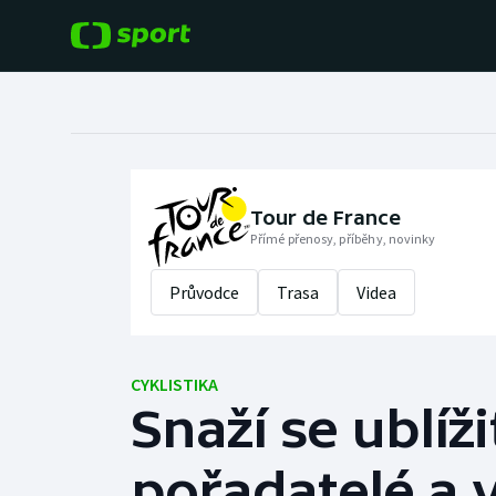
POPULÁRNÍ
DALŠÍ SPORTY
Fotbal
Americký fotbal
Hokej
Baseball a softbal
Tour de France
Přímé přenosy, příběhy, novinky
Tenis
Basketbal
Průvodce
Trasa
Videa
Atletika
Biatlon
Cyklistika
CYKLISTIKA
Boby a skeleton
Snaží se ublíži
Box
pořadatelé a v