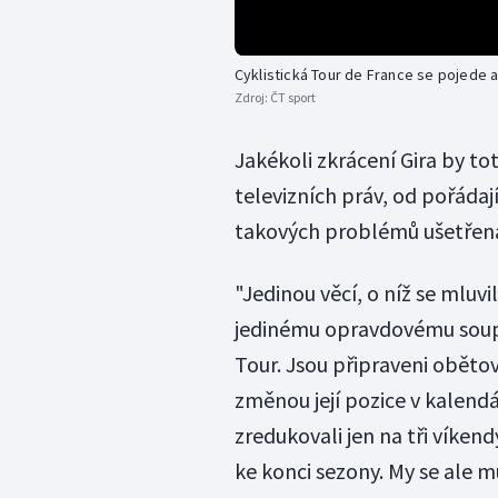
Cyklistická Tour de France se pojede a
Zdroj:
ČT sport
Jakékoli zkrácení Gira by t
televizních práv, od pořádaj
takových problémů ušetřen
"Jedinou věcí, o níž se mluvil
jedinému opravdovému soupeř
Tour. Jsou připraveni oběto
změnou její pozice v kalend
zredukovali jen na tři víken
ke konci sezony. My se ale m