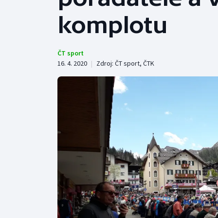
Curling
komplotu
Dostihy
Florbal
ČT sport
16. 4. 2020
|
Zdroj:
ČT sport
,
ČTK
Futsal
Golf
Gymnastika